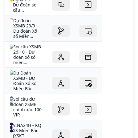
Dự đoán soi
cầu...
Dự đoán
XSMB 29/9 -
Dự đoán Xổ
số Miền...
Soi cầu XSMB
26-10 - Dự
đoán xổ số
miền...
Dự Đoán
XSMB - Dự
Đoán Xổ Số
Miền Bắc...
Soi cầu dự
đoán XSMB
chính xác 100
VIP...
VINA24H - KQ
XS Miền Bắc
(XSKT