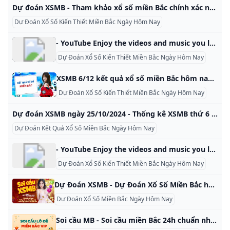
Dự đoán XSMB - Tham khảo xổ số miền Bắc chính xác nhất Dự Đoán MB - Dự đoán XSMB trúng thưởng 100% ❤️ Tham khảo xổ số miền Bắc hôm nay chính xác 100%, miễn phí từ các cao thủ Chốt số miền Bắc, DD XSMB Dự đoán xổ số miền Bắc ngày 26 tháng 10 năm 2024- Tham khảo dự đoán XSMB ngày 26/10/2024 thứ 7, được các chuyên gia của website Rồng Bạch Kim nghiên cứu phân tích và đánh giá dựa trên bảng kết quả ngày mở thưởng trước đó.
Dự Đoán Xổ Số Kiến Thiết Miền Bắc Ngày Hôm Nay
- YouTube Enjoy the videos and music you love, upload original content, and share it all with friends, family, and the world on YouTube.
Dự Đoán Xổ Số Kiến Thiết Miền Bắc Ngày Hôm Nay
XSMB 6/12 kết quả xổ số miền Bắc hôm nay thứ 3 6/12/2022. dự đoán XSMB 6/12/2022 XSMB 6/12 - Trực tiếp xổ số miền Bắc 6/12/2022. kết quả xổ số miền Bắc hôm nay. dự đoán xổ số miền Bắc thứ 3. xổ số hôm nay 6/12. SXMB 6/12. dự đoán X 06:43 | 06/12/2022 XSMB 6/12 - Trực tiếp xổ số miền Bắc 6/12/2022. kết quả xổ số miền Bắc hôm nay. dự đoán xổ số miền Bắc thứ 3. xổ số hôm nay 6/12. SXMB 6/12.
Dự Đoán Xổ Số Kiến Thiết Miền Bắc Ngày Hôm Nay
Dự đoán XSMB ngày 25/10/2024 - Thống kê XSMB thứ 6 hôm nay Dự đoán XSMB ngày 25/10/2024 - Nhận định thống kê đài xổ số miền Bắc thứ 6 tối nay do https://sxmb.vn chốt số từ phân tích KQ SXMB trong nhiều lần mở thưởng siêu chuẩn, miễn phí. Thống kê xổ số MB chiều nay sẽ giúp cho các người chơi có được các con số thống kê chi tiết nhất. Bạn sẽ lựa chọn được các con số VIP nhất thông qua bộ lô về nhiều nhất trong mười ngày gần đây, những con lô câm lâu ngày không ra.
Dự Đoán Kết Quả Xổ Số Miền Bắc Ngày Hôm Nay
- YouTube Enjoy the videos and music you love, upload original content, and share it all with friends, family, and the world on YouTube.
Dự Đoán Xổ Số Kiến Thiết Miền Bắc Ngày Hôm Nay
Dự Đoán XSMB - Dự Đoán Xổ Số Miền Bắc hôm nay - Soi Cầu MB chuẩn nhất Dự Đoán XSMB - Dự Đoán Xổ Số Miền Bắc hôm nay siêu chuẩn - Dự Đoán MB chính xác 100%. Tham khảo DD XSMB - Soi Cầu MB ngày mai chính xác, miễn phí
Dự Đoán Xổ Số Miền Bắc Ngày Hôm Nay
Soi cầu MB - Soi cầu miền Bắc 24h chuẩn nhất - Soi cầu XSMB Soi cầu MB - Soi cầu XSMB siêu chuẩn. Soi cầu miền Bắc 24h hôm nay chính xác 100%, miễn phí - SC XSMB - Tham khảo soi cầu lô đề bạch thủ 3S, 568 chuẩn nhất Nội dung bài viết ✅ 1. Chốt số soi cầu MB ngày 25/10/2024 - Soi cầu 888 đẹp nhất hôm nay ✅ 2. Phân tích soi cầu XSMB ngày 25/10/2024 ✅ 3. Soi cầu đề giải đặc biệt ngày 25/10/2024 Giải đặc biệt - Số đề lâu chưa ra miền Bắc ngày 25/10/2024 ✅ 4.