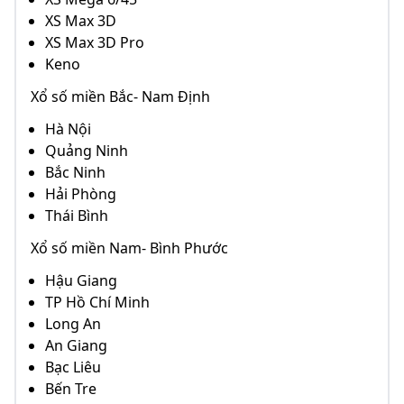
XS Max 3D
XS Max 3D Pro
Keno
Xổ số miền Bắc- Nam Định
Hà Nội
Quảng Ninh
Bắc Ninh
Hải Phòng
Thái Bình
Xổ số miền Nam- Bình Phước
Hậu Giang
TP Hồ Chí Minh
Long An
An Giang
Bạc Liêu
Bến Tre