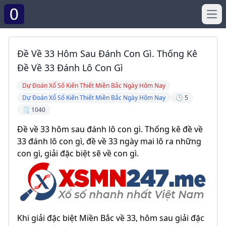
Ope
Đề Về 33 Hôm Sau Đánh Con Gì. Thống Kê
Đề Về 33 Đánh Lô Con Gì
Dự Đoán Xổ Số Kiến Thiết Miền Bắc Ngày Hôm Nay
Dự Đoán Xổ Số Kiến Thiết Miền Bắc Ngày Hôm Nay
🕒 5
🗒️ 1040
Đề về 33 hôm sau đánh lô con gì. Thống kê đề về
33 đánh lô con gì, đề về 33 ngày mai lô ra những
con gì, giải đặc biệt sẽ về con gì.
Khi giải đặc biệt Miền Bắc về 33, hôm sau giải đặc