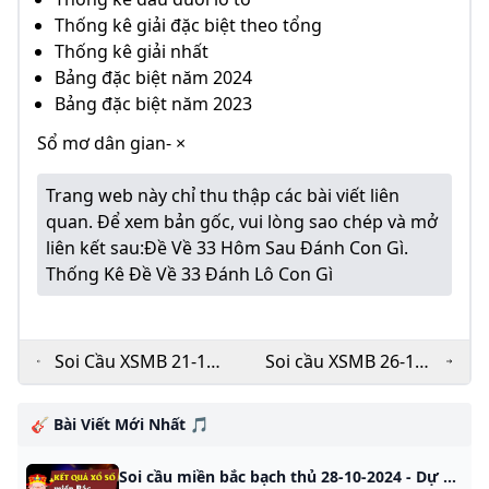
Thống kê giải đặc biệt theo tổng
Thống kê giải nhất
Bảng đặc biệt năm 2024
Bảng đặc biệt năm 2023
Sổ mơ dân gian- ×
Trang web này chỉ thu thập các bài viết liên
quan. Để xem bản gốc, vui lòng sao chép và mở
liên kết sau:
Đề Về 33 Hôm Sau Đánh Con Gì.
Thống Kê Đề Về 33 Đánh Lô Con Gì
Soi Cầu XSMB 21-11-
Soi cầu XSMB 26-10 -
2022 Dự Đoán Kết
Dự đoán xổ số miền
Quả Xổ Số Miền Bắc -
bắc ngày 26-10-2024
🎸 Bài Viết Mới Nhất 🎵
Thư giãn - Diễn đàn
CADViet
Soi cầu miền bắc bạch thủ 28-10-2024 - Dự đoán xsmb 28 tháng 10 năm 2024 Soi cầu dự đoán xsmb miền bắc bạch thủ 28/10/2024 miễn phí - Dự đoán xổ số miền bắc ngày 28 tháng 10 năm 2024 bạch thủ - Soi cầu bạch thủ dự đoán Miền Bắc chính xác Soi cầu dự đoán xsmb bạch thủ lô ngày 28-10-2024 chuẩn xác nhất hôm nay dựa trên các phân tích đánh giá từ các chuyên gia soi cầu 247 tv trong ngành kết hợp cùng hệ thống soi cầu dự đoán uy tín nhất hiện nay.