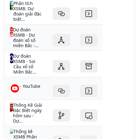
Phân tích
XSMB: Dự
đoán giải đặc
biệt...
Dự đoán
XSMB - Dự
đoán xổ số
miền Bắc -...
Dự đoán
XSMB - Soi
Cầu xổ số
Miền Bắc...
- YouTube
Thống Kê Giải
Đặc Biệt ngày
hôm sau -
Dự...
Thống kê
XSMB Phân