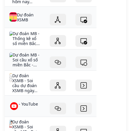
hôm nay...
Dự đoán
XSMB
Dự đoán MB -
Thống kê xổ
số miền Bắc...
Dự đoán MB -
Soi cầu xổ số
miền Bắc -...
Dự đoán
XSMB - Soi
cầu dự đoán
XSMB ngày...
- YouTube
Dự đoán
XSMB - Soi