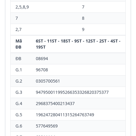
2,5,8,9
7
7
8
2,7
9
Mã
6ST - 11ST - 18ST - 9ST - 12ST - 2ST - 4ST -
ĐB
19ST
ĐB
08694
G.1
96708
G.2
0305700561
G.3
947950011995266353326820375377
G.4
2968375400213437
G.5
196247280411315264763749
G.6
577649569