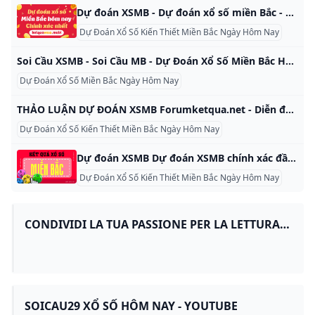
Dự đoán XSMB - Dự đoán xổ số miền Bắc - Soi cau MB hôm nay Soi cầu MB - Dự đoán XSMB minh ngọc chính xác. Tham khảo dự đoán xổ số miền Bắc hôm nay siêu chuẩn, miễn phí. Dự đoán KQXSMB 366 cực chuẩn từ các cao thủ ketquaveso.mobi Trang chủ XSMB XSMN XSMT Dự đoán Quay thử Sổ mơ Sổ kết quả Điện toán Vietlott Thống kê Tin tức Trang chủ XSMB Thứ 2 Thứ 3 Thứ 4 Thứ 5 Thứ 6
Dự Đoán Xổ Số Kiến Thiết Miền Bắc Ngày Hôm Nay
Soi Cầu XSMB - Soi Cầu MB - Dự Đoán Xổ Số Miền Bắc Hôm Nay
Dự Đoán Xổ Số Miền Bắc Ngày Hôm Nay
THẢO LUẬN DỰ ĐOÁN XSMB Forumketqua.net - Diễn đàn xổ số lớn nhất Việt Nam! Dự đoán xsmb chính xác, soi cầu xsmb hàng ngày, diễn đàn xổ số miền Bắc - nơi hội tụ những chuyên gia và cộng đồng đam mê số học hàng đầu Việt Nam. Dự đoán xsmb chính xác, soi cầu xsmb hàng ngày, diễn đàn xổ số miền Bắc - nơi hội tụ những chuyên gia và cộng đồng đam mê số học hàng đầu Việt Nam. Đang tải…4. ducvietk119, 5.
Dự Đoán Xổ Số Kiến Thiết Miền Bắc Ngày Hôm Nay
Dự đoán XSMB Dự đoán XSMB chính xác đầy đủ nhất. Dự đoán kết quả xổ số Miền Bắc hôm nay dựa trên thống kê về lô xiên, pascale và tk bạch thủ. Trang chủ> Dự đoán> Dự đoán XSMB Dự đoán XSMB thứ 7 ngày 26-10-2024 Dự đoán XSMB thứ 6 ngày 25-10-2024 Dự đoán XSMB thứ 5 ngày 24-10-2024 Dự đoán XSMB thứ 4 ngày 23-10-2024 Dự đoán XSMB thứ 3 ngày 22-10-2024 Dự đoán XSMB thứ 2 ngày 21-10-2024 Dự đoán XSMB Chủ Nhật ngày 20-10-2024 Dự đoán XSMB thứ 7 ngày 19-10-2024 Dự đoán XSMB thứ 6 ngày 18-10-2024 Dự đoán XSMB thứ 5 ngày 17-10-2024 1234567…Tiếp Về tổng hợp thống kê xổ số Miền Bắc (không phải dự đoán XSMB) Đầu tiên chúng tôi muốn nói với các bạn điều này, đây không phải là một dự đoán về kết quả xổ số Miền Bắc.
Dự Đoán Xổ Số Kiến Thiết Miền Bắc Ngày Hôm Nay
CONDIVIDI LA TUA PASSIONE PER LA LETTURA -
ANOBII
SOICAU29 XỔ SỐ HÔM NAY - YOUTUBE