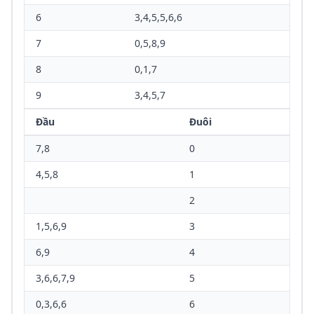
6
3,4,5,5,6,6
7
0,5,8,9
8
0,1,7
9
3,4,5,7
Đầu
Đuôi
7,8
0
4,5,8
1
2
1,5,6,9
3
6,9
4
3,6,6,7,9
5
0,3,6,6
6