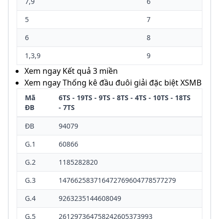
7,9
6
5
7
6
8
1,3,9
9
Xem ngay Kết quả 3 miền
Xem ngay Thống kê đầu đuôi giải đặc biệt XSMB
Mã
6TS - 19TS - 9TS - 8TS - 4TS - 10TS - 18TS
ĐB
- 7TS
ĐB
94079
G.1
60866
G.2
1185282820
G.3
147662583716472769604778577279
G.4
9263235144608049
G.5
261297364758242605373993