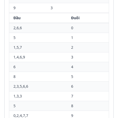
9
3
Đầu
Đuôi
2,6,6
0
5
1
1,5,7
2
1,4,6,9
3
6
4
8
5
2,3,5,6,6
6
1,3,3
7
5
8
0,2,4,7,7
9