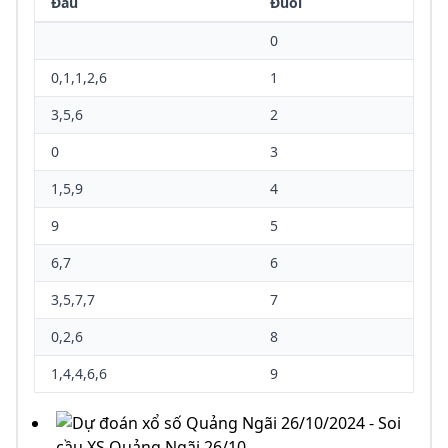
Đầu
Đuôi
0
0,1,1,2,6
1
3,5,6
2
0
3
1,5,9
4
9
5
6,7
6
3,5,7,7
7
0,2,6
8
1,4,4,6,6
9