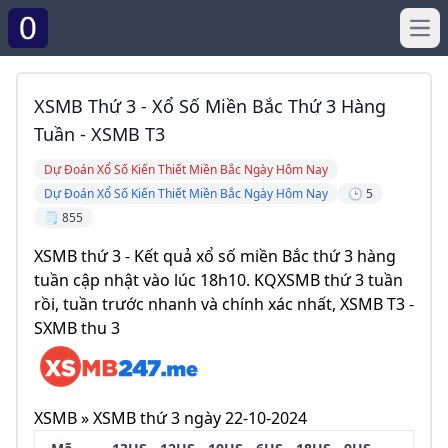
Ope
XSMB Thứ 3 - Xổ Số Miền Bắc Thứ 3 Hàng
Tuần - XSMB T3
Dự Đoán Xổ Số Kiến Thiết Miền Bắc Ngày Hôm Nay
Dự Đoán Xổ Số Kiến Thiết Miền Bắc Ngày Hôm Nay
🕒 5
🗒️ 855
XSMB thứ 3 - Kết quả xổ số miền Bắc thứ 3 hàng
tuần cập nhật vào lúc 18h10. KQXSMB thứ 3 tuần
rồi, tuần trước nhanh và chính xác nhất, XSMB T3 -
SXMB thu 3
XSMB » XSMB thứ 3 ngày 22-10-2024