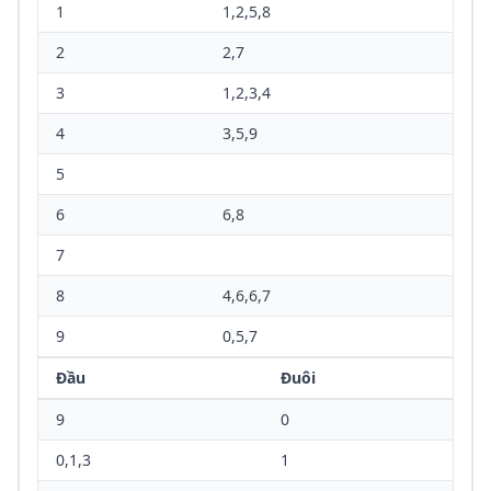
1
1,2,5,8
2
2,7
3
1,2,3,4
4
3,5,9
5
6
6,8
7
8
4,6,6,7
9
0,5,7
Đầu
Đuôi
9
0
0,1,3
1