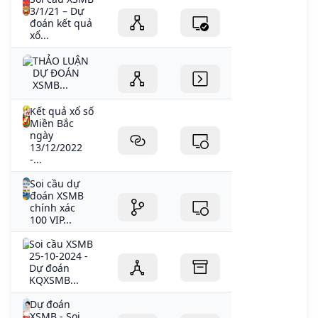
3/1/21 – Dự
đoán kết quả
xổ...
THẢO LUẬN
DỰ ĐOÁN
XSMB...
Kết quả xổ số
Miền Bắc
ngày
13/12/2022
-...
Soi cầu dự
đoán XSMB
chính xác
100 VIP...
Soi cầu XSMB
25-10-2024 -
Dự đoán
KQXSMB...
Dự đoán
XSMB - Soi