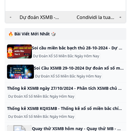
Dự đoán XSMB -
Condividi la tua
Tham khảo xổ số
passione per la
miền Bắc chính xác
lettura - Anobii
🔥 Bài Viết Mới Nhất 🎲
nhất
Soi cầu miền bắc bạch thủ 28-10-2024 - Dự đoán xsmb 28 tháng 10 năm 2024 Soi cầu dự đoán xsmb miền bắc bạch thủ 28/10/2024 miễn phí - Dự đoán xổ số miền bắc ngày 28 tháng 10 năm 2024 bạch thủ - Soi cầu bạch thủ dự đoán Miền Bắc chính xác Soi cầu dự đoán xsmb bạch thủ lô ngày 28-10-2024 chuẩn xác nhất hôm nay dựa trên các phân tích đánh giá từ các chuyên gia soi cầu 247 tv trong ngành kết hợp cùng hệ thống soi cầu dự đoán uy tín nhất hiện nay.
Dự Đoán Xổ Số Miền Bắc Ngày Hôm Nay
Soi Cầu XSMB 29-10-2024 Dự đoán xổ số miền bắc ngày 29 tháng 10 Soi cầu dự đoán XSMB 29/10/2024 - Dự đoán xổ số miền bắc ngày 29 tháng 10 năm 2024. Soi cầu MB 29-10 chọn ra lô đẹp hôm nay, Dự Đoán Xổ Số Miền Bắc Miễn Phí. Soi Cầu XSMB 29-10-2024 – Là một người chơi yêu thích bộ môn cá cược lô đề, chắc hẳn ai trong số các bạn cũng đều có một cách dự đoán xổ số miền bắc ngày 29 tháng 10 năm 2024 riêng cho bản thân mình.
Dự Đoán Xổ Số Miền Bắc Ngày Hôm Nay
Thống kê XSMB ngày 27/10/2024 - Phân tích XSMB chủ nhật hôm nay Thống kê XSMB ngày 27/10/2024 - Thống kê kết quả xổ số miền Bắc hôm nay chủ nhật - Thống kê XSMB ngày 27/10/2024 chốt số lô giải tám, đặc biệt đầu đuôi, bao lô 2 số chuẩn xác hoàn toàn miễn phí. Thống kê XSMB ngày 27/10/2024 - Phân tích XSMB chủ nhật hôm nay Thống kê XSMB ngày 27/10/2024 - Thống kê kết quả xổ số miền Bắc hôm nay chủ nhật - Thống kê XSMB ngày 27/10/2024 chốt số lô giải tám, đặc biệt đầu đuôi, bao lô 2 số chuẩn xác hoàn toàn miễn phí.
Dự Đoán Xổ Số Miền Bắc Ngày Hôm Nay
Thống kê XSMB KQXSMB - Thống kê xổ số miền bắc chính xác nhất Thống kê XSMB - Thống kê kết quả xổ số miền bắc hôm nay. Thống kê KQXSMB của các chuyên gia miễn phí siêu chuẩn chính xác nhất DỰ ĐOÁN XỔ SỐ Phân tích XSMB 06/02/2025 thống kê số đẹp miền Bắc thứ 5Phân tích XSMB ngày 06/02/2025 - Phân tích kết quả xổ số miền Bắc hôm nay thứ 5 - Thống kê XSMB 06/02/2025 chốt lô giải tám và đặc biệt.
Dự Đoán Xổ Số Miền Bắc Ngày Hôm Nay
Quay thử XSMB hôm nay - Quay thử MB - Quay số lấy hên may mắn Quay thu XSMB lấy hên trước giờ tường thuật xổ số, Quay thử Xổ số Miền Bắc hôm nay trước khi mua vé xổ số kiến thiết MB, chúc bạn may mắn! XSMBXSMB Thứ 5XSMB 19/06/2025 Quay thử xổ số miền Bắc hôm nay, quay thử XSMB được xoso.com.vn lấy ngẫu nhiên từ kết quả quay thưởng xổ số truyền thống đài XSMB của một ngày bất kỳ đã mở thưởng trong quá khứ được lưu trữ trong suốt hơn chục năm qua, không theo bất kỳ một quy luật hay xu hướng cụ thể nào.