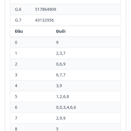
G.6
517864909
G.7
43132956
Đầu
Đuôi
0
9
1
2,3,7
2
0,6,9
3
6,7,7
4
3,9
5
1,2,6,8
6
0,0,3,4,6,6
7
2,9,9
8
5