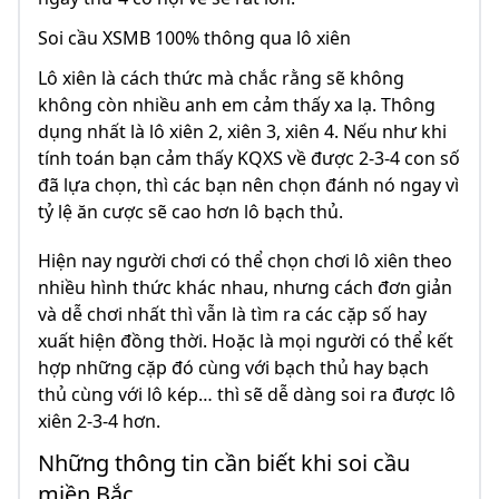
Soi cầu XSMB 100% thông qua lô xiên
Lô xiên là cách thức mà chắc rằng sẽ không
không còn nhiều anh em cảm thấy xa lạ. Thông
dụng nhất là lô xiên 2, xiên 3, xiên 4. Nếu như khi
tính toán bạn cảm thấy KQXS về được 2-3-4 con số
đã lựa chọn, thì các bạn nên chọn đánh nó ngay vì
tỷ lệ ăn cược sẽ cao hơn lô bạch thủ.
Hiện nay người chơi có thể chọn chơi lô xiên theo
nhiều hình thức khác nhau, nhưng cách đơn giản
và dễ chơi nhất thì vẫn là tìm ra các cặp số hay
xuất hiện đồng thời. Hoặc là mọi người có thể kết
hợp những cặp đó cùng với bạch thủ hay bạch
thủ cùng với lô kép… thì sẽ dễ dàng soi ra được lô
xiên 2-3-4 hơn.
Những thông tin cần biết khi soi cầu
miền Bắc