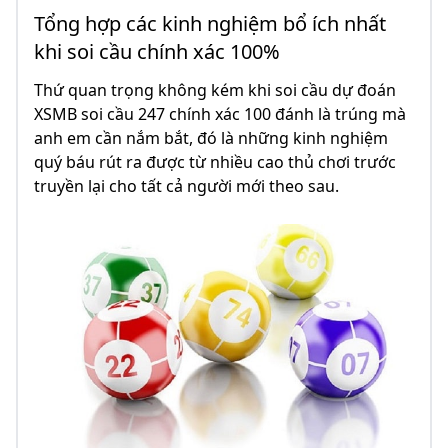
Tổng hợp các kinh nghiệm bổ ích nhất
khi soi cầu chính xác 100%
Thứ quan trọng không kém khi soi cầu dự đoán
XSMB soi cầu 247 chính xác 100 đánh là trúng mà
anh em cần nắm bắt, đó là những kinh nghiệm
quý báu rút ra được từ nhiều cao thủ chơi trước
truyền lại cho tất cả người mới theo sau.