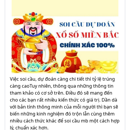
Việc soi cầu, dự đoán càng chi tiết thì tỷ lệ trúng
càng caoTuy nhiên, thông qua những thông tin
tham khảo có cơ sở trên. Điều đó sẽ mang đến
cho các bạn rất nhiều kiến thức có giá trị. Dần dà
với bản tính thông minh của mỗi người thì bạn sẽ
biến những kinh nghiệm đó trộn lẫn cùng thêm
nhiều cách thức khác để soi cầu mb một cách hợp
lý, chuẩn xác hơn.