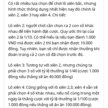
Có rất nhiều lựa chọn để chơi lô xiên bắc, nhưng
hình thức thông dụng nhất hiện nay đó chính là
xiên 2, xiên 3 hay xiên 4. Chi tiết:
Lô xiên 2: người chơi cần chọn ra 2 con số khác
nhau để tiến hành đặt cược. Quy ước thì lại của
xiên 2 là 1/10. Có thể hiểu là nếu bạn đánh 1.000
VND mà được xiên 2 thì bạn nhận được 10.000
đồng. Tuy nhiên, bạn sẽ chỉ được nhận thưởng khi
đoán trúng cả 2 con số đã chọn trước đó.
Lô xiên 3: Tương tự với xiên 2, nhưng chúng ta
phải chọn 3 số với tỷ lệ thưởng là 1/40 (cược 1.000
đồng nếu thắng sẽ ăn 40.000 đồng)
Lô xiên 4: Cũng giống với lô xiên 2,3; xiên 4 vẫn sẽ
phải chọn 4 số khác nhau, nếu nổ cùng trong một
ngày là thắng cược với tỷ lệ thưởng là 1/100 (cược
1.000 đồng nếu thắng sẽ ăn ăn 100.000 đồng).