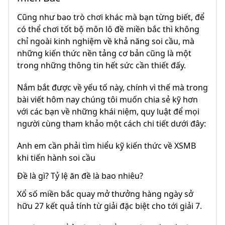
Cũng như bao trò chơi khác mà bạn từng biết, để
có thể chơi tốt bộ môn lô đề miền bắc thì không
chỉ ngoài kinh nghiệm về khả năng soi cầu, mà
những kiến thức nền tảng cơ bản cũng là một
trong những thông tin hết sức cần thiết đấy.
Nắm bắt được về yếu tố này, chính vì thế mà trong
bài viết hôm nay chúng tôi muốn chia sẻ kỹ hơn
với các bạn về những khái niệm, quy luật để mọi
người cùng tham khảo một cách chi tiết dưới đây:
Anh em cần phải tìm hiểu kỹ kiến thức về XSMB
khi tiến hành soi cầu
Đề là gì? Tỷ lệ ăn đề là bao nhiêu?
Xổ số miền bắc quay mở thưởng hàng ngày sở
hữu 27 kết quả tính từ giải đặc biệt cho tới giải 7.