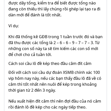
được dãy tổng, kiểm tra để biết được tổng nào
đang còn thiếu thì lấy chúng rồi ghép lại tạo ra đi
dàn mới để đánh là tốt nhất.
Ví dụ:
Khi đã thống kê GĐB trong 1 tuần trước đó và bạn
đã thu được các tổng là 2 – 6 – 6 – 9 – 7 – 7 – 3. Từ
những con số này ta sẽ tìm kiếm các con số mới
để chơi cho cả tuần tới.
Cách soi cầu lô đề kép theo đầu câm đít câm
Đối với cách soi cầu dự đoán XSMB chính xác 100
vip hôm nay này, nếu các bạn thấy đầu lô đã về có
câm thì tốt nhất nên nuôi để kép trong khoảng
thời gian từ 2 đến 3 ngày.
Nếu xuất hiện đít câm thì nên đợi đầu của nó câm
rồi đánh lô đề kép cho các ngày tiếp theo.