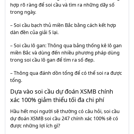
hợp rõ ràng để soi cầu và tìm ra những dãy số
trong ngày.
– Soi cầu bạch thủ miền Bắc bằng cách kết hợp
dàn đền của giải 5 lại.
– Soi cầu lô gan: Thông qua bảng thống kê lô gan
miền Bắc và dùng đến nhiều phương pháp dùng
trong soi cầu lô gan để tìm ra số đẹp.
– Thông qua đánh dồn tổng để có thể soi ra được
tổng.
Dựa vào soi cầu dự đoán XSMB chính
xác 100% giảm thiểu tối đa chi phí
Hầu hết mọi người sẽ thường có câu hỏi, soi cầu
dự đoán XSMB soi cầu 247 chính xác 100% sẽ có
được những lợi ích gì?