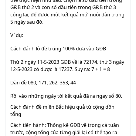
GĐB thứ 2 và con số đầu tiên trong GĐB thứ 3
cộng lại, để được một kết quả mới nuôi dàn trong
5 ngày sau đó.
Ví dụ:
Cách đánh lô đề trúng 100% dựa vào GĐB
Thứ 2 ngày 11-5-2023 GĐB về là 72174, thứ 3 ngày
12-5-2023 có được là 17237. Suy ra: 7 + 1 = 8
Dàn đề 080, 171, 262, 353, 44
Rồi vào những ngày tới kết quả đã ra ngay số 80.
Cách đánh đề miền Bắc hiệu quả từ cộng dồn
tổng
Cách tiến hành: Thống kê GĐB về trong cả tuần
trước, cộng tổng của từng giải lại có thể tạo ra