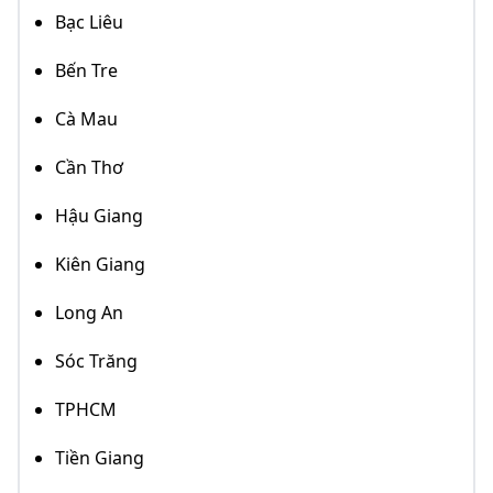
Bạc Liêu
Bến Tre
Cà Mau
Cần Thơ
Hậu Giang
Kiên Giang
Long An
Sóc Trăng
TPHCM
Tiền Giang