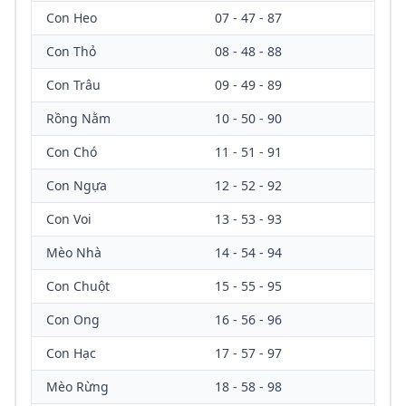
Con Heo
07 - 47 - 87
Con Thỏ
08 - 48 - 88
Con Trâu
09 - 49 - 89
Rồng Nằm
10 - 50 - 90
Con Chó
11 - 51 - 91
Con Ngựa
12 - 52 - 92
Con Voi
13 - 53 - 93
Mèo Nhà
14 - 54 - 94
Con Chuột
15 - 55 - 95
Con Ong
16 - 56 - 96
Con Hạc
17 - 57 - 97
Mèo Rừng
18 - 58 - 98