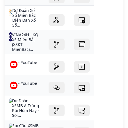
Dự Đoán Xổ
Số Miền Bắc
Diễn Đàn Xổ
Số...
VINA24H - KQ
XS Miền Bắc
(XSKT
MienBac)...
- YouTube
- YouTube
Dự Đoán
XSMB A Trúng
Rồi Hôm Nay -
Soi...
Soi Cầu XSMB