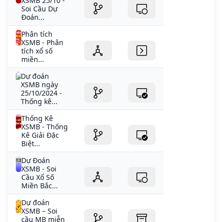
XSMB 25/10 -
Soi Cầu Dự
Đoán...
Phân tích
XSMB - Phân
tích xổ số
miền...
Dự đoán
XSMB ngày
25/10/2024 -
Thống kê...
Thống Kê
XSMB - Thống
Kê Giải Đặc
Biệt...
Dự Đoán
XSMB - Soi
Cầu Xổ Số
Miền Bắc...
Dự đoán
XSMB – Soi
cầu MB miễn