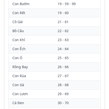
Con Bướm
19 - 59 - 99
Con Rết
19 - 60
Cô Gái
21 - 61
Bồ Câu
22 - 62
Con Khỉ
23 - 63
Con Ếch
24 - 64
Con Ó
25 - 65
Rồng Bay
26 - 66
Con Rùa
27 - 67
Con Gà
28 - 68
Con Lươn
29 - 69
Cá Đen
30 - 70