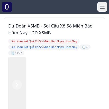
Ope
Dự Đoán XSMB - Soi Cầu Xổ Số Miền Bắc
Hôm Nay - DD XSMB
Dự Đoán Kết Quả Xổ Số Miền Bắc Ngày Hôm Nay
Dự Đoán Kết Quả Xổ Số Miền Bắc Ngày Hôm Nay
🕒 6
🗒️ 1197
Previous
Next