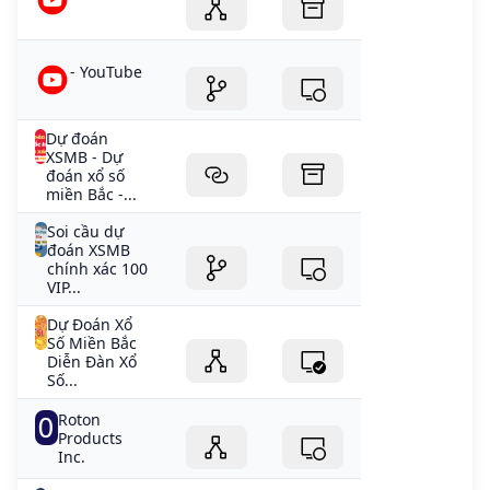
- YouTube
Dự đoán
XSMB - Dự
đoán xổ số
miền Bắc -...
Soi cầu dự
đoán XSMB
chính xác 100
VIP...
Dự Đoán Xổ
Số Miền Bắc
Diễn Đàn Xổ
Số...
Roton
Products
Inc.