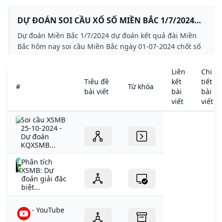
DỰ ĐOÁN SOI CẦU XỔ SỐ MIỀN BẮC 1/7/2024
(THỨ 2 - 01/07)
Dự đoán Miền Bắc 1/7/2024 dự đoán kết quả đài Miền
Bắc hôm nay soi cầu Miền Bắc ngày 01-07-2024 chốt số
lô giải tám đặc biệt đầu đuôi bao lô 2 số chính xác nhất.
Liên
Chi
Tiêu đề
kết
tiết
#
Từ khóa
bài viết
bài
bài
viết
viết
Soi cầu XSMB
25-10-2024 -
Dự đoán
KQXSMB...
Phân tích
XSMB: Dự
đoán giải đặc
biệt...
- YouTube