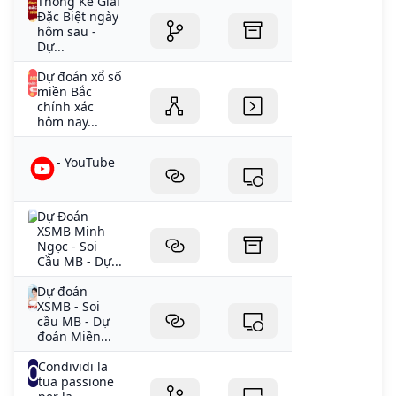
Thống Kê Giải
Đặc Biệt ngày
hôm sau -
Dự...
Dự đoán xổ số
miền Bắc
chính xác
hôm nay...
- YouTube
Dự Đoán
XSMB Minh
Ngọc - Soi
Cầu MB - Dự...
Dự đoán
XSMB - Soi
cầu MB - Dự
đoán Miền...
Condividi la
tua passione