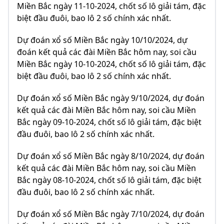
Miền Bắc ngày 11-10-2024, chốt số lô giải tám, đặc
biệt đầu đuôi, bao lô 2 số chính xác nhất.
Dự đoán xổ số Miền Bắc ngày 10/10/2024, dự
đoán kết quả các đài Miền Bắc hôm nay, soi cầu
Miền Bắc ngày 10-10-2024, chốt số lô giải tám, đặc
biệt đầu đuôi, bao lô 2 số chính xác nhất.
Dự đoán xổ số Miền Bắc ngày 9/10/2024, dự đoán
kết quả các đài Miền Bắc hôm nay, soi cầu Miền
Bắc ngày 09-10-2024, chốt số lô giải tám, đặc biệt
đầu đuôi, bao lô 2 số chính xác nhất.
Dự đoán xổ số Miền Bắc ngày 8/10/2024, dự đoán
kết quả các đài Miền Bắc hôm nay, soi cầu Miền
Bắc ngày 08-10-2024, chốt số lô giải tám, đặc biệt
đầu đuôi, bao lô 2 số chính xác nhất.
Dự đoán xổ số Miền Bắc ngày 7/10/2024, dự đoán