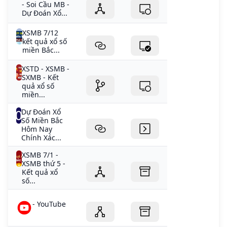
- Soi Cầu MB -
Dự Đoán Xổ...
XSMB 7/12
kết quả xổ số
miền Bắc...
XSTD - XSMB -
SXMB - Kết
quả xổ số
miền...
Dự Đoán Xổ
Số Miền Bắc
Hôm Nay
Chính Xác...
XSMB 7/1 -
XSMB thứ 5 -
Kết quả xổ
số...
- YouTube