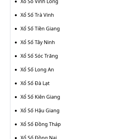
Xổ Số Vĩnh Long
Xổ Số Trà Vinh
Xổ Số Tiền Giang
Xổ Số Tây Ninh
Xổ Số Sóc Trăng
Xổ Số Long An
Xổ Số Đà Lạt
Xổ Số Kiên Giang
Xổ Số Hậu Giang
Xổ Số Đồng Tháp
Xổ Số Đồng Nai