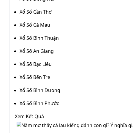
Xổ Số Cần Thơ
Xổ Số Cà Mau
Xổ Số Bình Thuận
Xổ Số An Giang
Xổ Số Bạc Liêu
Xổ Số Bến Tre
Xổ Số Bình Dương
Xổ Số Bình Phước
Xem Kết Quả