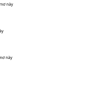
 mơ này
ày
 mơ này