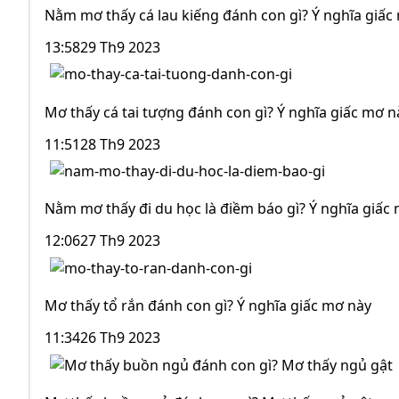
Nằm mơ thấy cá lau kiếng đánh con gì? Ý nghĩa giấc
13:5829 Th9 2023
Mơ thấy cá tai tượng đánh con gì? Ý nghĩa giấc mơ n
11:5128 Th9 2023
Nằm mơ thấy đi du học là điềm báo gì? Ý nghĩa giấc
12:0627 Th9 2023
Mơ thấy tổ rắn đánh con gì? Ý nghĩa giấc mơ này
11:3426 Th9 2023