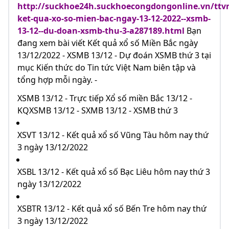
http://suckhoe24h.suckhoecongdongonline.vn/ttv
ket-qua-xo-so-mien-bac-ngay-13-12-2022--xsmb-
13-12--du-doan-xsmb-thu-3-a287189.html
Bạn
đang xem bài viết Kết quả xổ số Miền Bắc ngày
13/12/2022 - XSMB 13/12 - Dự đoán XSMB thứ 3 tại
mục Kiến thức do Tin tức Việt Nam biên tập và
tổng hợp mỗi ngày. -
XSMB 13/12 - Trực tiếp Xổ số miền Bắc 13/12 -
KQXSMB 13/12 - SXMB 13/12 - XSMB thứ 3
XSVT 13/12 - Kết quả xổ số Vũng Tàu hôm nay thứ
3 ngày 13/12/2022
XSBL 13/12 - Kết quả xổ số Bạc Liêu hôm nay thứ 3
ngày 13/12/2022
XSBTR 13/12 - Kết quả xổ số Bến Tre hôm nay thứ
3 ngày 13/12/2022