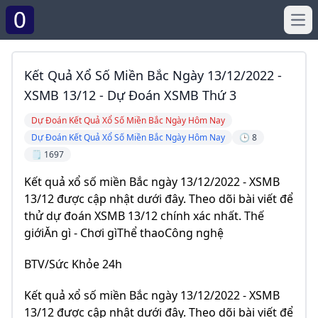
Ope
Kết Quả Xổ Số Miền Bắc Ngày 13/12/2022 -
XSMB 13/12 - Dự Đoán XSMB Thứ 3
Dự Đoán Kết Quả Xổ Số Miền Bắc Ngày Hôm Nay
Dự Đoán Kết Quả Xổ Số Miền Bắc Ngày Hôm Nay
🕒 8
🗒️ 1697
Kết quả xổ số miền Bắc ngày 13/12/2022 - XSMB
13/12 được cập nhật dưới đây. Theo dõi bài viết để
thử dự đoán XSMB 13/12 chính xác nhất. Thế
giớiĂn gì - Chơi gìThể thaoCông nghệ
BTV/Sức Khỏe 24h
Kết quả xổ số miền Bắc ngày 13/12/2022 - XSMB
13/12 được cập nhật dưới đây. Theo dõi bài viết để