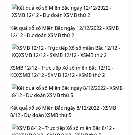
Kết quả xổ số Miền Bắc ngày 12/12/2022 - XSMB
12/12 - Dự đoán XSMB thứ 2
XSMB 12/12 - Trực tiếp Xổ số miền Bắc 12/12 -
KQXSMB 12/12 - SXMB 12/12 - XSMB thứ 2
Kết quả xổ số Miền Bắc ngày 8/12/2022 - XSMB
8/12 - Dự đoán XSMB thứ 5