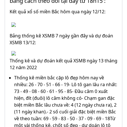
bằng cách theo dõi tại đây từ 18h15':
Kết quả xổ số miền Bắc hôm qua ngày 12/12:
Bảng thống kê XSMB 7 ngày gần đây và dự đoán
XSMB 13/12:
Thống kê và dự đoán kết quả XSMB ngày 13 tháng
12 năm 2022
Thống kê miền bắc cặp lô đẹp hôm nay về
nhiều: 26 - 70 - 51 - 66 - 19- Lô tô gan lâu ra nhất:
73 - 49 - 08 - 60 - 61 - 95 - 85- Đầu câm 0 xuất
hiện, đít (đuôi) lô câm không có- Chạm gan đặc
biệt miền Bắc lâu chưa về: 4 (12 ngày chưa ra), 2
(11 ngày khan).- 2 số cuối giải đặc biệt miền Bắc
về theo tuần: 69 - 59 - 83 - 50 - 37 - 09 - 69 - 18Từ
một vài thống kê, chốt số đẹp - dự doán lô tô