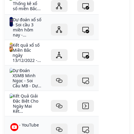
Thống kê xổ
số miền Bắc...
Dự đoán xổ số
- Soi cầu 3
miền hôm
nay -...
Kết quả xổ số
Miền Bắc
ngày
13/12/2022 -...
Dự Đoán
XSMB Minh
Ngọc - Soi
Cầu MB - Dự...
Kết Quả Giải
Đặc Biệt Cho
Ngày Mai
Kết...
- YouTube