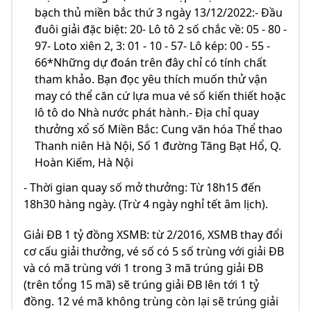
bạch thủ miền bắc thứ 3 ngày 13/12/2022:- Đầu
đuôi giải đặc biệt: 20- Lô tô 2 số chắc về: 05 - 80 -
97- Loto xiên 2, 3: 01 - 10 - 57- Lô kép: 00 - 55 -
66*Những dự đoán trên đây chỉ có tính chất
tham khảo. Bạn đọc yêu thích muốn thử vận
may có thể căn cứ lựa mua vé số kiến thiết hoặc
lô tô do Nhà nước phát hành.- Địa chỉ quay
thưởng xổ số Miền Bắc: Cung văn hóa Thể thao
Thanh niên Hà Nội, Số 1 đường Tăng Bạt Hổ, Q.
Hoàn Kiếm, Hà Nội
- Thời gian quay số mở thưởng: Từ 18h15 đến
18h30 hàng ngày. (Trừ 4 ngày nghỉ tết âm lịch).
Giải ĐB 1 tỷ đồng XSMB: từ 2/2016, XSMB thay đổi
cơ cấu giải thưởng, vé số có 5 số trùng với giải ĐB
và có mã trùng với 1 trong 3 mã trúng giải ĐB
(trên tổng 15 mã) sẽ trúng giải ĐB lên tới 1 tỷ
đồng. 12 vé mã không trùng còn lại sẽ trúng giải