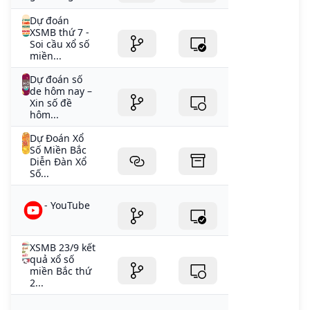
Dự đoán
XSMB thứ 7 -
Soi cầu xổ số
miền...
Dự đoán số
de hôm nay –
Xin số đề
hôm...
Dự Đoán Xổ
Số Miền Bắc
Diễn Đàn Xổ
Số...
- YouTube
XSMB 23/9 kết
quả xổ số
miền Bắc thứ
2...