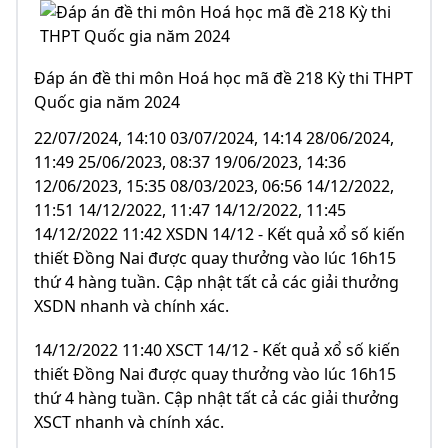
Đáp án đề thi môn Hoá học mã đề 218 Kỳ thi THPT
Quốc gia năm 2024
22/07/2024, 14:10 03/07/2024, 14:14 28/06/2024,
11:49 25/06/2023, 08:37 19/06/2023, 14:36
12/06/2023, 15:35 08/03/2023, 06:56 14/12/2022,
11:51 14/12/2022, 11:47 14/12/2022, 11:45
14/12/2022 11:42 XSDN 14/12 - Kết quả xổ số kiến
thiết Đồng Nai được quay thưởng vào lúc 16h15
thứ 4 hàng tuần. Cập nhật tất cả các giải thưởng
XSDN nhanh và chính xác.
14/12/2022 11:40 XSCT 14/12 - Kết quả xổ số kiến
thiết Đồng Nai được quay thưởng vào lúc 16h15
thứ 4 hàng tuần. Cập nhật tất cả các giải thưởng
XSCT nhanh và chính xác.