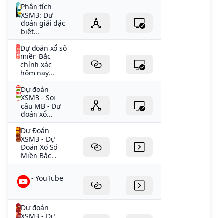
Phân tích
XSMB: Dự
đoán giải đặc
biệt...
Dự đoán xổ số
miền Bắc
chính xác
hôm nay...
Dự đoán
XSMB - Soi
cầu MB - Dự
đoán xổ...
Dự Đoán
XSMB - Dự
Đoán Xổ Số
Miền Bắc...
- YouTube
Dự đoán
XSMB - Dự