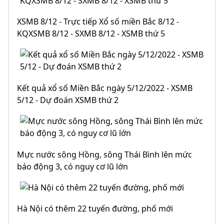
XSMB 8/12 - Trực tiếp Xổ số miền Bắc 8/12 -
KQXSMB 8/12 - SXMB 8/12 - XSMB thứ 5
Kết quả xổ số Miền Bắc ngày 5/12/2022 - XSMB
5/12 - Dự đoán XSMB thứ 2
Mực nước sông Hồng, sông Thái Bình lên mức
báo động 3, có nguy cơ lũ lớn
Hà Nội có thêm 22 tuyến đường, phố mới