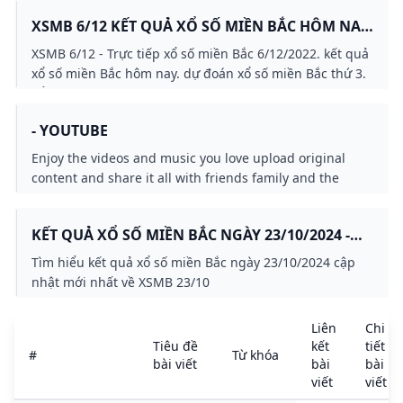
XSMB 6/12 KẾT QUẢ XỔ SỐ MIỀN BẮC HÔM NAY
THỨ 3 6/12/2022. DỰ ĐOÁN XSMB 6/12/2022
XSMB 6/12 - Trực tiếp xổ số miền Bắc 6/12/2022. kết quả
xổ số miền Bắc hôm nay. dự đoán xổ số miền Bắc thứ 3.
xổ số hôm nay 6/12. SXMB 6/12. dự đoán X
- YOUTUBE
Enjoy the videos and music you love upload original
content and share it all with friends family and the
world on YouTube.
KẾT QUẢ XỔ SỐ MIỀN BẮC NGÀY 23/10/2024 -
XSMB 23/10 BÁO GIÁO DỤC VÀ THỜI ĐẠI
Tìm hiểu kết quả xổ số miền Bắc ngày 23/10/2024 cập
ONLINE
nhật mới nhất về XSMB 23/10
Liên
Chi
Tiêu đề
kết
tiết
#
Từ khóa
bài viết
bài
bài
viết
viết