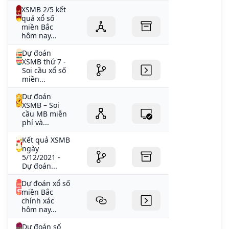
XSMB 2/5 kết
quả xổ số
miền Bắc
hôm nay...
Dự đoán
XSMB thứ 7 -
Soi cầu xổ số
miền...
Dự đoán
XSMB – Soi
cầu MB miễn
phí và...
Kết quả XSMB
ngày
5/12/2021 -
Dự đoán...
Dự đoán xổ số
miền Bắc
chính xác
hôm nay...
Dự đoán số