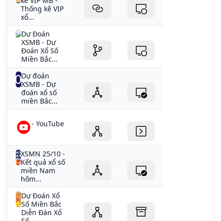
kê VIP MB -
Thống kê VIP
xổ...
Dự Đoán
XSMB - Dự
Đoán Xổ Số
Miền Bắc...
Dự đoán
XSMB - Dự
đoán xổ số
miền Bắc...
- YouTube
XSMN 25/10 -
Kết quả xổ số
miền Nam
hôm...
Dự Đoán Xổ
Số Miền Bắc
Diễn Đàn Xổ
Số...