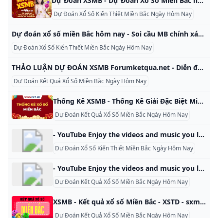
Dự Đoán XSMB - Dự Đoán Xổ Số Miền Bắc hôm nay - Soi Cầu MB chuẩn nhất Dự Đoán XSMB - Dự Đoán Xổ Số Miền Bắc hôm nay siêu chuẩn - Dự Đoán MB chính xác 100%. Tham khảo DD XSMB - Soi Cầu MB ngày mai chính xác, miễn phí
Dự Đoán Xổ Số Kiến Thiết Miền Bắc Ngày Hôm Nay
Dự đoán xổ số miền Bắc hôm nay - Soi cầu MB chính xác nhất Soi cầu MB - Dự đoán XSMB chính xác, có xác suất trúng lớn từ các chuyên gia. Tham khảo dự đoán xổ số miền Bắc miễn phí từ Xosoketqua ngay! Phân tích, dự đoán xổ số miền bắc 26-10-2024 tổng hơp những con lô, số nóng XSMB TK cầu Pascal, thống kê tần suất lô tô - lô cầu miền Bắc đầu đuôi có khả năng ra cao nhất được Xosoketqua chia sẻ hoàn toàn miễn phí
Dự Đoán Xổ Số Kiến Thiết Miền Bắc Ngày Hôm Nay
THẢO LUẬN DỰ ĐOÁN XSMB Forumketqua.net - Diễn đàn xổ số lớn nhất Việt Nam! Dự đoán xsmb chính xác, soi cầu xsmb hàng ngày, diễn đàn xổ số miền Bắc - nơi hội tụ những chuyên gia và cộng đồng đam mê số học hàng đầu Việt Nam. Dự đoán xsmb chính xác, soi cầu xsmb hàng ngày, diễn đàn xổ số miền Bắc - nơi hội tụ những chuyên gia và cộng đồng đam mê số học hàng đầu Việt Nam. Đang tải…4. Vietnam368369, 5.
Dự Đoán Kết Quả Xổ Số Miền Bắc Ngày Hôm Nay
Thống Kê XSMB - Thống Kê Giải Đặc Biệt Miền Bắc theo tuần tháng năm Thống kê XSMB ✔️ Thống kê 2 số cuối giải đặc biệt chính xác 100%.✔️Chi tiết bảng thống kê đặc biệt theo tuần, tháng, năm được cập nhật thường xuyên tại thống kê MB, TK GĐB KQXSMB × Cặp số Xuất hiện 03 2 lần 51 2 lần 79 2 lần 63 2 lần 19 2 lần Cặp số Xuất hiện 86 2 lần 18 2 lần 15 1 lần 41 1 lần 39 1 lần 10 cặp số về ít nhất (thống kê từ 00 đến 99) Cặp số Xuất hiện 15 1 lần 41 1 lần 39 1 lần 30 1 lần 72 1 lần Cặp số Xuất hiện 09 1 lần 55 1 lần 64 1 lần 36 1 lần 80 1 lần Đầu số đặc biệt lâu chưa về nhất Đầu 2: 28 ngày Đầu 9: 21 ngày Đầu 8: 16 ngày Đầu 6: 11 ngày Đầu 7: 6 ngày Đầu 5: 4 ngày Đầu 0: 3 ngày Đầu 3: 2 ngày Đầu 4: 1 ngày Đầu 1: 0 ngày Đuôi số đặc biệt lâu chưa về nhất Đuôi 7: 28 ngày Đuôi 8: 18 ngày Đuôi 6: 13 ngày Đuôi 4: 11 ngày Đuôi 2: 6 ngày Đuôi 0: 5 ngày Đuôi 3: 3 ngày Đuôi 9: 2 ngày Đuôi 1: 1 ngày Đuôi 5: 0 ngày Tổng 2 số cuối giải đặc biệt lâu chưa về nhất Tổng 7: 32 ngày Tổng 4: 20 ngày Tổng 1: 19 ngày Tổng 8: 16 ngày Tổng 0: 8 ngày Tổng 9: 6 ngày Tổng 3: 3 ngày Tổng 2: 2 ngày Tổng 5: 1 ngày Tổng 6: 0 ngày 2 số cuối đặc biệt (đề gan) lâu chưa về nhất 93: 433 ngày 54: 372 ngày 91: 344 ngày 21: 320 ngày 16: 302 ngày 85: 283 ngày 75: 269 ngày 84: 256 ngày 37: 246 ngày 44: 218 ngày
Dự Đoán Kết Quả Xổ Số Miền Bắc Ngày Hôm Nay
- YouTube Enjoy the videos and music you love, upload original content, and share it all with friends, family, and the world on YouTube.
Dự Đoán Xổ Số Kiến Thiết Miền Bắc Ngày Hôm Nay
- YouTube Enjoy the videos and music you love, upload original content, and share it all with friends, family, and the world on YouTube.
Dự Đoán Kết Quả Xổ Số Miền Bắc Ngày Hôm Nay
XSMB - Kết quả xổ số Miền Bắc - XSTD - sxmb - kqxsmb XSMB: Kết quả xổ số Miền Bắc trực tiếp nhanh nhất lúc 18h15p từ trường quay XSMB. Kết quả XSMB - SXMB - KQXSMB - XSTD - xổ số kiến thiết Thủ Đô hôm nay XSMB> Thứ 5 (Hà Nội) ĐẦU ĐUÔI ĐB 30615 0 G1 92137 1 G2 18847 85988 2 G3 30642 99496 7263947155 27478 47399 3 4 2, 7, 7, 7 G4 8727 1263 9480 6164 5 G5 6936 8698 36474003 0273 4275 6 7 3, 5, 8 G6 858 047 358 8 G7 84 58 55 22 9 Mã ĐB: 1 4 6 8 14 16 17 18 (UV)XSMB 30 ngày Đầy đủ2 số3 số- Cầu XSMB
Dự Đoán Kết Quả Xổ Số Miền Bắc Ngày Hôm Nay