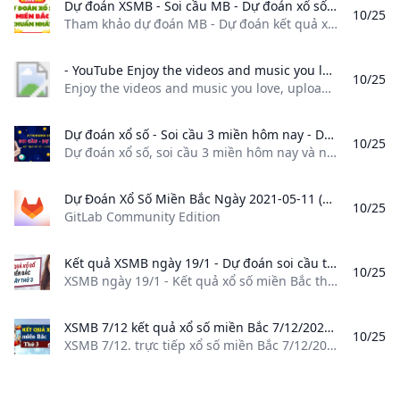
Dự đoán XSMB - Soi cầu MB - Dự đoán xổ số Miền Bắc chính xác Tham khảo dự đoán MB - Dự đoán kết quả xổ số miền Bắc siêu chuẩn 100%.❤️ Chốt soi cầu XSMB - Dự đoán XSMB Minh Ngọc - Dự đoán XSMB WAP chính xác nhất và miễn ph
10/25
Tham khảo dự đoán MB - Dự đoán kết quả xổ số miền Bắc siêu chuẩn 100%.❤️ Chốt soi cầu XSMB - Dự đoán XSMB Minh Ngọc - Dự đoán XSMB WAP chính xác nhất và miễn ph XSMB XSMN XSMT XSMB 30 ngày Vietlott Thống kê Quay thử Dự đoán XSMB Thứ 2 Thứ 3 Thứ 4 Thứ 5 Thứ 6 Thứ 7 Chủ nhật XSMN Thứ 2 Thứ 3
- YouTube Enjoy the videos and music you love upload original content and share it all with friends family and the world on YouTube.
10/25
Enjoy the videos and music you love, upload original content, and share it all with friends, family, and the world on YouTube.
Dự đoán xổ số - Soi cầu 3 miền hôm nay - Dự đoán XS trúng thưởng Dự đoán xổ số soi cầu 3 miền hôm nay và ngày mai chính xác nhất. Dự đoán XS trúng thưởng giải đặc biệt siêu chuẩn dự đoán kqxs soi cầu wap.
10/25
Dự đoán xổ số, soi cầu 3 miền hôm nay và ngày mai chính xác nhất. Dự đoán XS trúng thưởng giải đặc biệt siêu chuẩn, dự đoán kqxs, soi cầu wap. Dự đoán XSMN - Soi cầu Xổ Số Miền Nam 26-10-2024 Dự đoán XSMN 26/10/2024, dự đoán Xổ Số Miền Nam hôm nay, soi cầu XSMN ngày 26-10-2024, chốt số lô giải tám, đặc biệt đầu đuôi, bao lô 2 số chính xác nhất.
Dự Đoán Xổ Số Miền Bắc Ngày 2021-05-11 ($24) · Snippets · GitLab GitLab Community Edition
10/25
GitLab Community Edition
Kết quả XSMB ngày 19/1 - Dự đoán soi cầu trực tiếp xổ số miền Bắc hôm nay Thời Đại XSMB ngày 19/1 - Kết quả xổ số miền Bắc thứ Ba ngày 19/1/2021. Xem trực tiếp XSMB 19/1 mở thưởng vào lúc 18h00 đến 18h30.
10/25
XSMB ngày 19/1 - Kết quả xổ số miền Bắc thứ Ba ngày 19/1/2021. Xem trực tiếp XSMB 19/1 mở thưởng vào lúc 18h00 đến 18h30. aa Tú Anh (TH) Theo dõi thoidai.com.vn trênXSMB ngày 19/1 - Kết quả xổ số miền Bắc thứ Ba ngày 19/1/2021. Xem trực tiếp XSMB 19/1 mở thưởng vào lúc 18h00 đến 18h30.| Kết quả XSMB ngày 18/1 - Dự đoán, soi cầu trực tiếp xổ số miền Bắc hôm nay | |—| | Xổ số miền Nam 18/1/2021 - Kết quả XSMN mới nhất - Trực tiếp XSMN |
XSMB 7/12 kết quả xổ số miền Bắc 7/12/2021. dự đoán xổ số miền Bắc hôm nay XSMB 7/12. trực tiếp xổ số miền Bắc 7/12/2021. kết quả xổ số miền Bắc hôm nay. xổ số miền Bắc thứ 3. xổ số hôm nay 7/12/2021. KQXSMB.
10/25
XSMB 7/12. trực tiếp xổ số miền Bắc 7/12/2021. kết quả xổ số miền Bắc hôm nay. xổ số miền Bắc thứ 3. xổ số hôm nay 7/12/2021. KQXSMB. 01:17 | 07/12/2021 XSMB 7/12. trực tiếp xổ số miền Bắc 7/12/2021. kết quả xổ số miền Bắc hôm nay. xổ số miền Bắc thứ 3. xổ số hôm nay 7/12/2021. KQXSMB. Sao chép liên kếtTheo dõi Baoquocte.vn trên Now, We Are Breaking Up: Nữ chính Song Hye Kyo hút người xem không ngờPhố trong làng: ‘Cô Hoài’ Trần Vân bật mí lý do chưa được đóng vai chínhNetflix tháng 12: Bữa tiệc cuối năm nhiều sắc màu