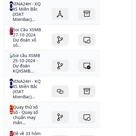
VINA24H - KQ
XS Miền Bắc
(XSKT
MienBac)...
Soi Cầu XSMB
27-10-2024
Dự đoán xổ
số...
Soi cầu XSMB
25-10-2024 -
Dự đoán
KQXSMB...
VINA24H - KQ
XS Miền Bắc
(XSKT
MienBac)...
Quay thử xổ
số - Quay số
chuẩn may
mắn...
Đề về 33 hôm