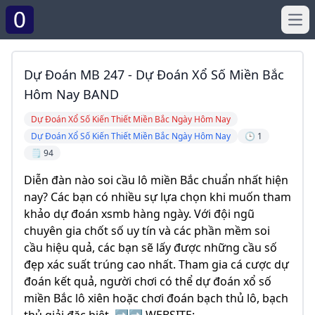
Ope
Dự Đoán MB 247 - Dự Đoán Xổ Số Miền Bắc
Hôm Nay BAND
Dự Đoán Xổ Số Kiến Thiết Miền Bắc Ngày Hôm Nay
Dự Đoán Xổ Số Kiến Thiết Miền Bắc Ngày Hôm Nay
🕒 1
🗒️ 94
Diễn đàn nào soi cầu lô miền Bắc chuẩn nhất hiện
nay? Các bạn có nhiều sự lựa chọn khi muốn tham
khảo dự đoán xsmb hàng ngày. Với đội ngũ
chuyên gia chốt số uy tín và các phần mềm soi
cầu hiệu quả, các bạn sẽ lấy được những cầu số
đẹp xác suất trúng cao nhất. Tham gia cá cược dự
đoán kết quả, người chơi có thể dự đoán xổ số
miền Bắc lô xiên hoặc chơi đoán bạch thủ lô, bạch