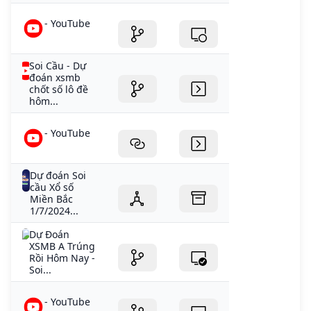
- YouTube
Soi Cầu - Dự
đoán xsmb
chốt số lô đề
hôm...
- YouTube
Dự đoán Soi
cầu Xổ số
Miền Bắc
1/7/2024...
Dự Đoán
XSMB A Trúng
Rồi Hôm Nay -
Soi...
- YouTube