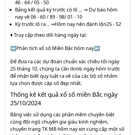
46 - 64 / 05 - 50
Bảng kết quả kỳ trước có lô … ⇒ Dự báo hôm
nay về 06 - 60 / 89 - 98/ 01 - 10
Kỳ trước lô ra .. ⇒Hôm nay nên đánh lộn25 - 52
♦ Truy cập theo dõi hàng ngày tại:
➡️Phân tích xổ số Miền Bắc hôm nay⬅️
Để đưa ra các dự đoán chuẩn xác chiều tối ngày
25 tháng 10, chúng ta cần tkmb ngày hôm trước
để nhận biết quy luật ra về của các bộ số nhằm
lựa chọn được cặp số đẹp nhất.
Thống kê kết quả xổ số miền Bắc ngày
25/10/2024
Bằng việc sử dụng các phần mềm chuyên biệt
cùng đội ngũ chuyên gia giàu kinh nghiệm,
chuyên trang TK MB hôm nay xin cung cấp một số