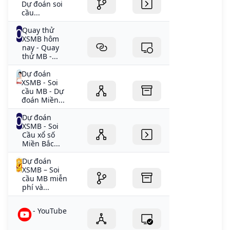
Dự đoán soi
cầu...
Quay thử
XSMB hôm
nay - Quay
thử MB -...
Dự đoán
XSMB - Soi
cầu MB - Dự
đoán Miền...
Dự đoán
XSMB - Soi
Cầu xổ số
Miền Bắc...
Dự đoán
XSMB – Soi
cầu MB miễn
phí và...
- YouTube