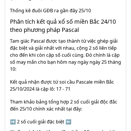
Thống kê đuôi GĐB ra gần đây 25/10
Phân tích kết quả xổ số miền Bắc 24/10
theo phương pháp Pascal
Tam giác Pascal được tạo thành từ việc ghép giải
đặc biệt và giải nhất với nhau, cộng 2 số liên tiếp
cho đến khi còn cặp số cuối cùng. Đó chính là cặp
số may mắn cho bạn hôm nay ngày ngày 25 tháng
10:
Kết quả nhận được từ soi cầu Pascale miền Bắc
25/10/2024 là cặp lô: 17 - 71
Tham khảo bảng tổng hợp 2 số cuối giải độc đắc
đến 25/10 chính xác nhất tại đây:
➡️ 2 số cuối giải đặc biệt ⬅️