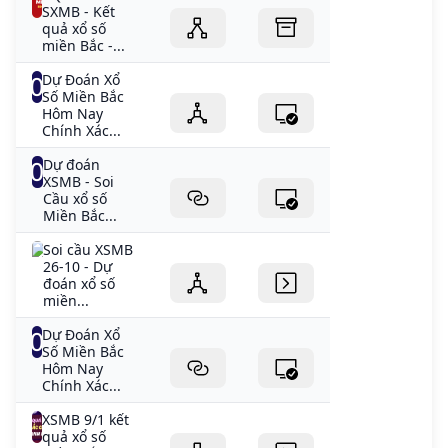
SXMB - Kết
quả xổ số
miền Bắc -...
Dự Đoán Xổ
Số Miền Bắc
Hôm Nay
Chính Xác...
Dự đoán
XSMB - Soi
Cầu xổ số
Miền Bắc...
Soi cầu XSMB
26-10 - Dự
đoán xổ số
miền...
Dự Đoán Xổ
Số Miền Bắc
Hôm Nay
Chính Xác...
XSMB 9/1 kết
quả xổ số