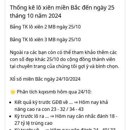
Thống kê lô xiên miền Bắc đến ngày 25
tháng 10 năm 2024
Bảng TK lô xiên 2 MB ngày 25/10
Bảng TK lô xiên 3 MB ngày 25/10
Ngoài ra các bạn còn có thể tham khảo thêm các
con số đẹp khác 25/10 do cộng đồng thành viên
tại chuyên trang của chúng tôi gợi ý và bình chọn.
Xổ số miền Bắc ngày 24/10/2024
🌟 Phân tích kqxsmb hôm qua 24/10:
Kết quả kỳ trước GĐB về … ⇒ Hôm nay khả
năng cao ra con 23 - 32 / 34 - 43
Kỳ trước lô ra … ⇒ Hôm nay cân nhắc đánh 18 -
27 tỷ lệ trúng cao