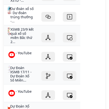
XSTD -...
Dự đoán xổ số
- Dự đoán
trúng thưởng
-...
XSMB 23/9 kết
quả xổ số
miền Bắc thứ
2...
- YouTube
Dự Đoán
XSMB 17/11 -
Dự Đoán Xổ
Số Miền...
- YouTube
Dự Đoán Xổ