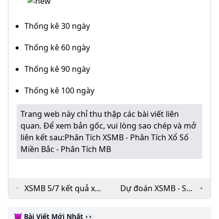
Thống kê 30 ngày
Thống kê 60 ngày
Thống kê 90 ngày
Thống kê 100 ngày
Trang web này chỉ thu thập các bài viết liên
quan. Để xem bản gốc, vui lòng sao chép và mở
liên kết sau:
Phân Tích XSMB - Phân Tích Xổ Số
Miền Bắc - Phân Tích MB
XSMB 5/7 kết quả xổ
Dự đoán XSMB - Soi
số miền Bắc thứ 6
Cầu xổ số Miền Bắc
ngày 5/7/2024 dự
hôm nay - DD XSMB
😈 Bài Viết Mới Nhất 👀