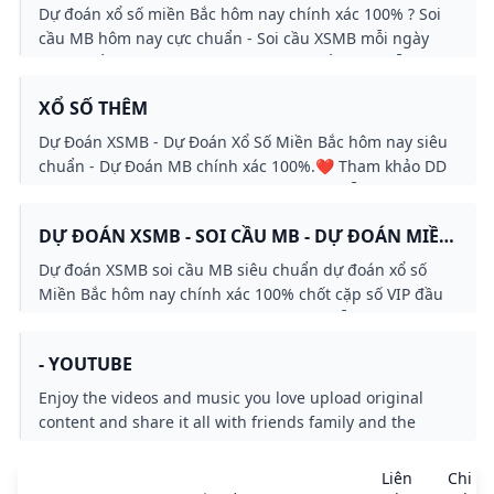
NAY SOI CẦU XSMB XỔ SỐ THẦN MÈO
Dự đoán xổ số miền Bắc hôm nay chính xác 100% ? Soi
cầu MB hôm nay cực chuẩn - Soi cầu XSMB mỗi ngày
cực chuẩn. Dự đoán kết quả XSMB chuẩn xác miễn phí
❤️
XỔ SỐ THÊM
Dự Đoán XSMB - Dự Đoán Xổ Số Miền Bắc hôm nay siêu
chuẩn - Dự Đoán MB chính xác 100%.❤️ Tham khảo DD
XSMB - Soi Cầu MB ngày mai chính xác miễn phí
DỰ ĐOÁN XSMB - SOI CẦU MB - DỰ ĐOÁN MIỀN
BẮC HÔM NAY
Dự đoán XSMB soi cầu MB siêu chuẩn dự đoán xổ số
Miền Bắc hôm nay chính xác 100% chốt cặp số VIP đầu
đuôi giải đặc biệt giải tám bao lô 2 số miễn phí.
- YOUTUBE
Enjoy the videos and music you love upload original
content and share it all with friends family and the
world on YouTube.
Liên
Chi