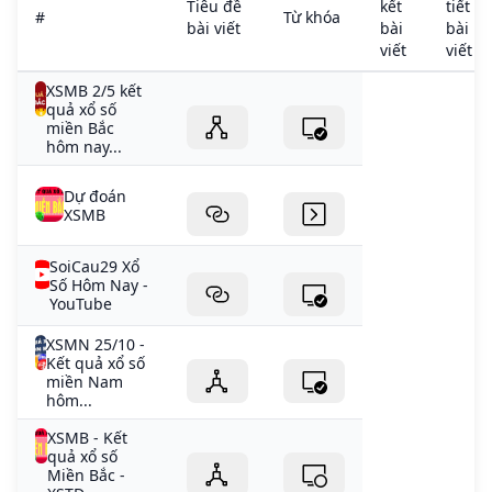
Tiêu đề
kết
tiết
#
Từ khóa
bài viết
bài
bài
viết
viết
XSMB 2/5 kết
quả xổ số
miền Bắc
hôm nay...
Dự đoán
XSMB
SoiCau29 Xổ
Số Hôm Nay -
YouTube
XSMN 25/10 -
Kết quả xổ số
miền Nam
hôm...
XSMB - Kết
quả xổ số
Miền Bắc -