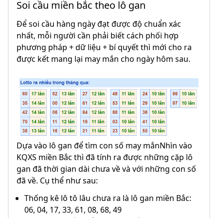
Soi cầu miền bắc theo lô gan
Để soi cầu hàng ngày đạt được độ chuẩn xác
nhất, mỗi người cần phải biết cách phối hợp
phương pháp + dữ liệu + bí quyết thì mới cho ra
được kết mang lại may mắn cho ngày hôm sau.
Dựa vào lô gan để tìm con số may mắnNhìn vào
KQXS miền Bắc thì đã tính ra được những cặp lô
gan đã thời gian dài chưa về và với những con số
đã về. Cụ thể như sau:
Thống kê lô tô lâu chưa ra là lô gan miền Bắc:
06, 04, 17, 33, 61, 08, 68, 49