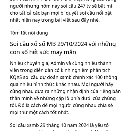
người nhưng hôm nay soi cầu 247 tv sẽ bật mí
cho tất cả các bạn mọi bí quyết soi cầu nổi bật
nhất hiện nay trong bài viết sau đây nhé.
Tóm tắt nội dung
Soi cầu xổ số MB 29/10/2024 với những
con số hết sức may mắn
Nhiều chuyên gia, Admin và cùng nhiều thành
viên trong diễn đàn có kinh nghiệm phân tích
KQXS soi cầu dự đoán xsmb chính xác 100 thông
qua nhiều hình thức khác nhau. Mọi người hãy
cùng nhau đưa ra những nhận định của riêng bản
thân mình về những cặp lô phía dưới của chúng
tôi. Đó là cách để mọi người cùng nhau chia sẻ
mọi thứ một cách tốt nhất.
Soi cầu xsmb 29 tháng 10 năm 2024 là yếu tố