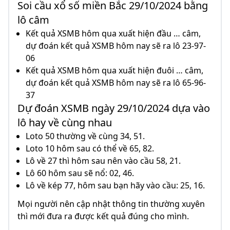
Soi cầu xổ số miền Bắc 29/10/2024 bằng
lô câm
Kết quả XSMB hôm qua xuất hiện đầu … câm,
dự đoán kết quả XSMB hôm nay sẽ ra lô 23-97-
06
Kết quả XSMB hôm qua xuất hiện đuôi … câm,
dự đoán kết quả XSMB hôm nay sẽ ra lô 65-96-
37
Dự đoán XSMB ngày 29/10/2024 dựa vào
lô hay về cùng nhau
Loto 50 thường về cùng 34, 51.
Loto 10 hôm sau có thể về 65, 82.
Lô về 27 thì hôm sau nên vào cầu 58, 21.
Lô 60 hôm sau sẽ nổ: 02, 46.
Lô về kép 77, hôm sau bạn hãy vào cầu: 25, 16.
Mọi người nên cập nhật thông tin thường xuyên
thì mới đưa ra được kết quả đúng cho mình.