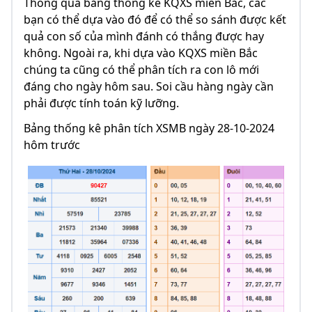
Thông qua bảng thống kê KQXS miền Bắc, các
bạn có thể dựa vào đó để có thể so sánh được kết
quả con số của mình đánh có thắng được hay
không. Ngoài ra, khi dựa vào KQXS miền Bắc
chúng ta cũng có thể phân tích ra con lô mới
đáng cho ngày hôm sau. Soi cầu hàng ngày cần
phải được tính toán kỹ lưỡng.
Bảng thống kê phân tích XSMB ngày 28-10-2024
hôm trước