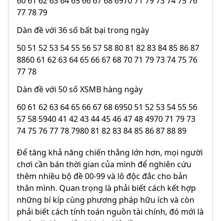
60 61 62 63 64 65 66 67 68 6970 71 79 73 74 75 76
77 78 79
Dàn đề với 36 số bất bại trong ngày
50 51 52 53 54 55 56 57 58 80 81 82 83 84 85 86 87
8860 61 62 63 64 65 66 67 68 70 71 79 73 74 75 76
77 78
Dàn đề với 50 số XSMB hàng ngày
60 61 62 63 64 65 66 67 68 6950 51 52 53 54 55 56
57 58 5940 41 42 43 44 45 46 47 48 4970 71 79 73
74 75 76 77 78 7980 81 82 83 84 85 86 87 88 89
Để tăng khả năng chiến thắng lớn hơn, mọi người
chơi cần bán thời gian của mình để nghiên cứu
thêm nhiều bộ đề 00-99 và lô độc đắc cho bản
thân mình. Quan trọng là phải biết cách kết hợp
những bí kíp cùng phương pháp hữu ích và còn
phải biết cách tính toán nguồn tài chính, đó mới là