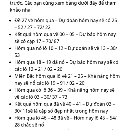
trước. Các bạn cùng xem bảng dưới đây để tham
khảo nha:
Đề 27 về hôm qua – Dự đoán hôm nay sẽ có 25
– 52 / 27 – 72/ 22
Kết quả hôm qua về 00 – 05 – Dự báo hôm nay
sẽ có cặp 17 – 70/ 87
Hôm qua nổ lô 10 – 12 – Dự đoán sẽ về 13 – 30/
53
Hôm qua 18 – 19 đã nổ – Dự báo hôm nay sẽ có
các lô 12 – 21 / 02 – 20
Miền Bắc hôm qua lô về 21 – 25 – Khả năng hôm
nay sẽ nổ các lô 19 – 91 / 02 – 20
Hôm qua có lô 36 – 39 – Khả năng hôm nay sẽ
về các lô 03 – 30/ 37 – 73
Kết quả hôm qua đã về 40 – 41 – Dự đoán 03 –
30/ 11sẽ là cặp số đẹp nhất trong hôm nay
Hôm qua lô 46 – 48 đã về – Hôm nay lô 45 – 54/
28 chắc sẽ nổ