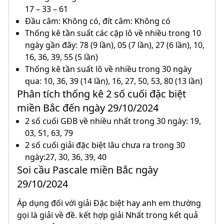
17 – 33 – 61
Đầu câm: Không có, đít câm: Không có
Thống kê tần suất các cặp lô về nhiều trong 10
ngày gần đây: 78 (9 lần), 05 (7 lần), 27 (6 lần), 10,
16, 36, 39, 55 (5 lần)
Thống kê tần suất lô về nhiều trong 30 ngày
qua: 10, 36, 39 (14 lần), 16, 27, 50, 53, 80 (13 lần)
Phân tích thống kê 2 số cuối đặc biệt
miền Bắc đến ngày 29/10/2024
2 số cuối GĐB về nhiều nhất trong 30 ngày: 19,
03, 51, 63, 79
2 số cuối giải đặc biệt lâu chưa ra trong 30
ngày:27, 30, 36, 39, 40
Soi cầu Pascale miền Bắc ngày
29/10/2024
Áp dụng đối với giải Đặc biệt hay anh em thường
gọi là giải về đề. kết hợp giải Nhất trong kết quả