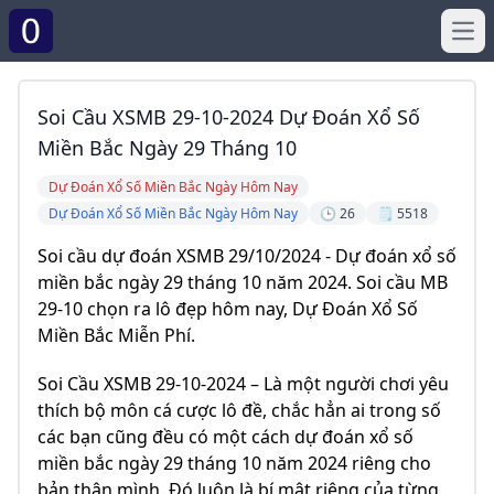
Ope
Soi Cầu XSMB 29-10-2024 Dự Đoán Xổ Số
Miền Bắc Ngày 29 Tháng 10
Dự Đoán Xổ Số Miền Bắc Ngày Hôm Nay
Dự Đoán Xổ Số Miền Bắc Ngày Hôm Nay
🕒 26
🗒️ 5518
Soi cầu dự đoán XSMB 29/10/2024 - Dự đoán xổ số
miền bắc ngày 29 tháng 10 năm 2024. Soi cầu MB
29-10 chọn ra lô đẹp hôm nay, Dự Đoán Xổ Số
Miền Bắc Miễn Phí.
Soi Cầu XSMB 29-10-2024 – Là một người chơi yêu
thích bộ môn cá cược lô đề, chắc hẳn ai trong số
các bạn cũng đều có một cách dự đoán xổ số
miền bắc ngày 29 tháng 10 năm 2024 riêng cho
bản thân mình. Đó luôn là bí mật riêng của từng