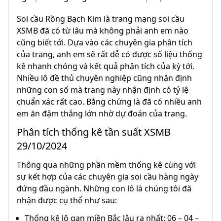
Soi cầu Rồng Bạch Kim là trang mạng soi cầu
XSMB đã có từ lâu mà không phải anh em nào
cũng biết tới. Dựa vào các chuyên gia phân tích
của trang, anh em sẽ rất dễ có được số liệu thống
kê nhanh chóng và kết quả phân tích của kỳ tới.
Nhiều lô đề thủ chuyên nghiệp cũng nhận định
những con số mà trang này nhận định có tỷ lệ
chuẩn xác rất cao. Bằng chứng là đã có nhiều anh
em ăn đậm thắng lớn nhờ dự đoán của trang.
Phân tích thống kê tần suất XSMB
29/10/2024
Thông qua những phần mềm thống kê cùng với
sự kết hợp của các chuyên gia soi cầu hàng ngày
đứng đầu ngành. Những con lô là chúng tôi đã
nhận được cụ thể như sau:
Thống kê lô gan miền Bắc lâu ra nhất: 06 – 04 –