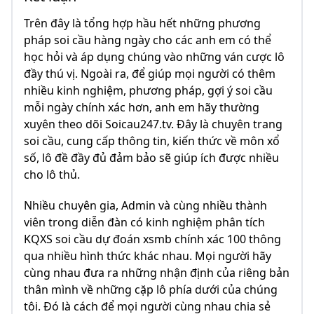
Trên đây là tổng hợp hầu hết những phương
pháp soi cầu hàng ngày cho các anh em có thể
học hỏi và áp dụng chúng vào những ván cược lô
đầy thú vị. Ngoài ra, để giúp mọi người có thêm
nhiều kinh nghiệm, phương pháp, gợi ý soi cầu
mỗi ngày chính xác hơn, anh em hãy thường
xuyên theo dõi Soicau247.tv. Đây là chuyên trang
soi cầu, cung cấp thông tin, kiến thức về môn xổ
số, lô đề đầy đủ đảm bảo sẽ giúp ích được nhiều
cho lô thủ.
Nhiều chuyên gia, Admin và cùng nhiều thành
viên trong diễn đàn có kinh nghiệm phân tích
KQXS soi cầu dự đoán xsmb chính xác 100 thông
qua nhiều hình thức khác nhau. Mọi người hãy
cùng nhau đưa ra những nhận định của riêng bản
thân mình về những cặp lô phía dưới của chúng
tôi. Đó là cách để mọi người cùng nhau chia sẻ