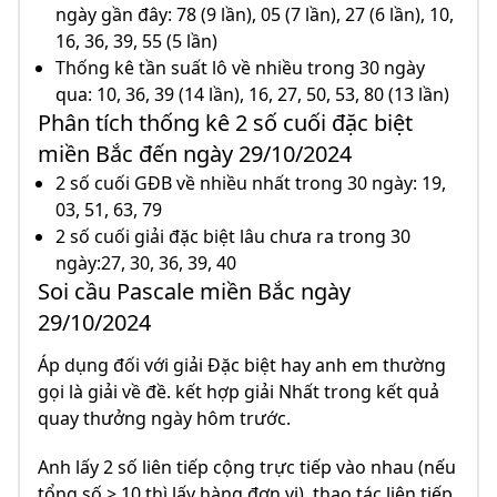
ngày gần đây: 78 (9 lần), 05 (7 lần), 27 (6 lần), 10,
16, 36, 39, 55 (5 lần)
Thống kê tần suất lô về nhiều trong 30 ngày
qua: 10, 36, 39 (14 lần), 16, 27, 50, 53, 80 (13 lần)
Phân tích thống kê 2 số cuối đặc biệt
miền Bắc đến ngày 29/10/2024
2 số cuối GĐB về nhiều nhất trong 30 ngày: 19,
03, 51, 63, 79
2 số cuối giải đặc biệt lâu chưa ra trong 30
ngày:27, 30, 36, 39, 40
Soi cầu Pascale miền Bắc ngày
29/10/2024
Áp dụng đối với giải Đặc biệt hay anh em thường
gọi là giải về đề. kết hợp giải Nhất trong kết quả
quay thưởng ngày hôm trước.
Anh lấy 2 số liên tiếp cộng trực tiếp vào nhau (nếu
tổng số > 10 thì lấy hàng đơn vị), thao tác liên tiếp