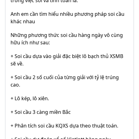
trong việc soi và tính toán là:
Anh em cần tìm hiểu nhiều phương pháp soi cầu
khác nhau
Những phương thức soi cầu hàng ngày vô cùng
hữu ích như sau:
+ Soi cầu dựa vào giải đặc biệt lô bạch thủ XSMB
sẽ về.
+ Soi cầu 2 số cuối của từng giải với tỷ lệ trúng
cao.
+ Lô kép, lô xiên.
+ Soi cầu 3 càng miền Bắc
+ Phân tích soi cầu KQXS dựa theo thuật toán.