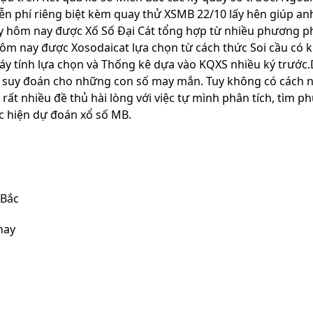
iễn phí riêng biệt kèm quay thử XSMB 22/10 lấy hên giúp a
 hôm nay được Xố Số Đại Cát tổng hợp từ nhiều phương p
 hôm nay được Xosodaicat lựa chọn từ cách thức Soi cầu có 
máy tính lựa chọn và Thống kê dựa vào KQXS nhiều ký trước
ra suy đoán cho những con số may mắn. Tuy không có cách 
 rất nhiều đề thủ hài lòng với việc tự mình phân tích, tìm 
ực hiện dự đoán xổ số MB.
 Bắc
nay