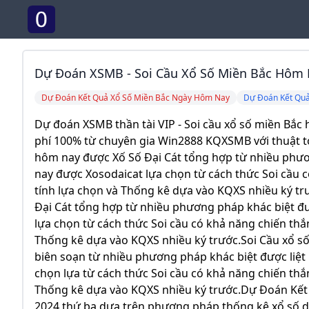
Dự Đoán XSMB - Soi Cầu Xổ Số Miền Bắc Hôm 
Dự Đoán Kết Quả Xổ Số Miền Bắc Ngày Hôm Nay
Dự Đoán Kết Qu
Dự đoán XSMB thần tài VIP - Soi cầu xổ số miền Bắc
phí 100% từ chuyên gia Win2888 KQXSMB với thuật 
hôm nay được Xố Số Đại Cát tổng hợp từ nhiều phươn
nay được Xosodaicat lựa chọn từ cách thức Soi cầu 
tính lựa chọn và Thống kê dựa vào KQXS nhiều ký t
Đại Cát tổng hợp từ nhiều phương pháp khác biệt đư
lựa chọn từ cách thức Soi cầu có khả năng chiến thắ
Thống kê dựa vào KQXS nhiều ký trước.Soi Cầu xổ s
biên soạn từ nhiều phương pháp khác biệt được liệt
chọn lựa từ cách thức Soi cầu có khả năng chiến thắ
Thống kê dựa vào KQXS nhiều ký trước.Dự Đoán Kết 
2024 thứ ba dựa trên phương pháp thống kê xổ số dự