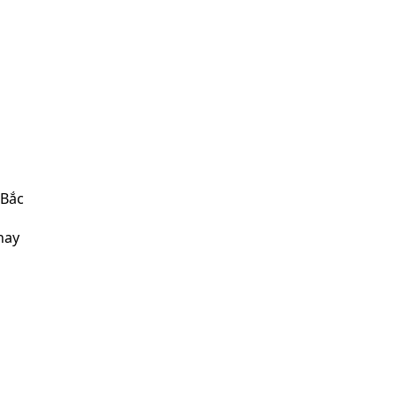
 Bắc
nay