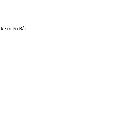
g kê miền Bắc