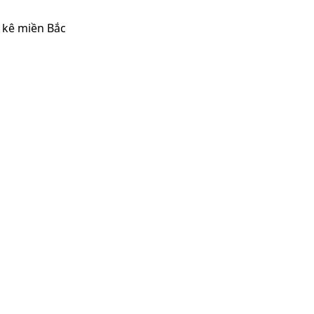
g kê miền Bắc