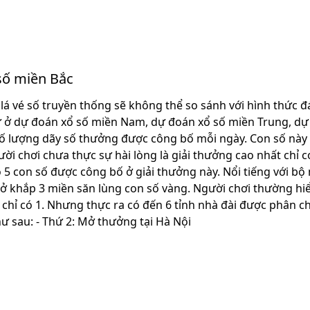
 số miền Bắc
lá vé số truyền thống sẽ không thể so sánh với hình thức đ
ư ở dự đoán xổ số miền Nam, dự đoán xổ số miền Trung, d
 số lượng dãy số thưởng được công bố mỗi ngày. Con số này
ười chơi chưa thực sự hài lòng là giải thưởng cao nhất chỉ có
 có 5 con số được công bố ở giải thưởng này. Nổi tiếng với bộ
ủ ở khắp 3 miền săn lùng con số vàng. Người chơi thường h
 chỉ có 1. Nhưng thực ra có đến 6 tỉnh nhà đài được phân ch
ư sau: - Thứ 2: Mở thưởng tại Hà Nội