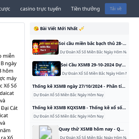
cược
casino trực tuyến
Tiền thưởng
Tải về
😘 Bài Viết Mới Nhất 🎺
Soi cầu miền bắc bạch thủ 28-10-2024 - Dự đoán xsmb 28 tháng 10 năm 2024 Soi cầu dự đoán xsmb miền bắc bạch thủ 28/10/2024 miễn phí - Dự đoán xổ số miền bắc ngày 28 tháng 10 năm 2024 bạch thủ - Soi cầu bạch thủ dự đoán Miền Bắc chính xác Soi cầu dự đoán xsmb bạch thủ lô ngày 28-10-2024 chuẩn xác nhất hôm nay dựa trên các phân tích đánh giá từ các chuyên gia soi cầu 247 tv trong ngành kết hợp cùng hệ thống soi cầu dự đoán uy tín nhất hiện nay.
Dự Đoán Xổ Số Miền Bắc Ngày Hôm Nay
o miễn
MB ngày
Soi Cầu XSMB 29-10-2024 Dự đoán xổ số miền bắc ngày 29 tháng 10 Soi cầu dự đoán XSMB 29/10/2024 - Dự đoán xổ số miền bắc ngày 29 tháng 10 năm 2024. Soi cầu MB 29-10 chọn ra lô đẹp hôm nay, Dự Đoán Xổ Số Miền Bắc Miễn Phí. Soi Cầu XSMB 29-10-2024 – Là một người chơi yêu thích bộ môn cá cược lô đề, chắc hẳn ai trong số các bạn cũng đều có một cách dự đoán xổ số miền bắc ngày 29 tháng 10 năm 2024 riêng cho bản thân mình.
ĐB hôm
Dự Đoán Xổ Số Miền Bắc Ngày Hôm Nay
ược máy
c Xố Số
Thống kê XSMB ngày 27/10/2024 - Phân tích XSMB chủ nhật hôm nay Thống kê XSMB ngày 27/10/2024 - Thống kê kết quả xổ số miền Bắc hôm nay chủ nhật - Thống kê XSMB ngày 27/10/2024 chốt số lô giải tám, đặc biệt đầu đuôi, bao lô 2 số chuẩn xác hoàn toàn miễn phí. Thống kê XSMB ngày 27/10/2024 - Phân tích XSMB chủ nhật hôm nay Thống kê XSMB ngày 27/10/2024 - Thống kê kết quả xổ số miền Bắc hôm nay chủ nhật - Thống kê XSMB ngày 27/10/2024 chốt số lô giải tám, đặc biệt đầu đuôi, bao lô 2 số chuẩn xác hoàn toàn miễn phí.
daicat
Dự Đoán Xổ Số Miền Bắc Ngày Hôm Nay
 và
 Đại Cát
Thống kê XSMB KQXSMB - Thống kê xổ số miền bắc chính xác nhất Thống kê XSMB - Thống kê kết quả xổ số miền bắc hôm nay. Thống kê KQXSMB của các chuyên gia miễn phí siêu chuẩn chính xác nhất DỰ ĐOÁN XỔ SỐ Phân tích XSMB 06/02/2025 thống kê số đẹp miền Bắc thứ 5Phân tích XSMB ngày 06/02/2025 - Phân tích kết quả xổ số miền Bắc hôm nay thứ 5 - Thống kê XSMB 06/02/2025 chốt lô giải tám và đặc biệt.
icat
Dự Đoán Xổ Số Miền Bắc Ngày Hôm Nay
 và
Quay thử XSMB hôm nay - Quay thử MB - Quay số lấy hên may mắn Quay thu XSMB lấy hên trước giờ tường thuật xổ số, Quay thử Xổ số Miền Bắc hôm nay trước khi mua vé xổ số kiến thiết MB, chúc bạn may mắn! XSMBXSMB Thứ 5XSMB 19/06/2025 Quay thử xổ số miền Bắc hôm nay, quay thử XSMB được xoso.com.vn lấy ngẫu nhiên từ kết quả quay thưởng xổ số truyền thống đài XSMB của một ngày bất kỳ đã mở thưởng trong quá khứ được lưu trữ trong suốt hơn chục năm qua, không theo bất kỳ một quy luật hay xu hướng cụ thể nào.
0 năm
 ra Xố
Dự Đoán Xổ Số Miền Bắc Ngày Hôm Nay