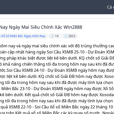
Cá 
Nay Ngày Mai Siêu Chính Xác Win2888
ả Xổ Số Miền Bắc Ngày Hôm Nay
🕒 14
🗒️ 2823
 hôm nay và ngày mai siêu chính xác với độ trúng thưởng ca
toán cập nhật hàng ngày Soi Cầu XSMB 25-10 - Dự Đoán XS
g pháp khác biệt được liệt kê bên dưới. KQ chốt số Giải 
có khả năng chiến thắng tối đa trong hôm nay sau khi đã đ
rước.Soi Cầu XSMB 24-10 - Dự Đoán XSMB ngày hôm nay đượ
ợc liệt kê bên dưới. KQ chốt số Giải ĐB hôm nay được Xoso
ng tối đa trong hôm nay sau khi đã được máy tính lựa chọn
ố Miền Bắc 23-10 - Dự Đoán XSMB ngày hôm nay được Xố Số
 kê bên dưới. Kết quả chốt số Giải ĐB hôm nay được Xosoda
ng tối đa trong hôm nay sau khi đã được máy tính lựa chọn
quả XSMB 22-10 - Soi Cầu Xổ số Miền Bắc ngày 22 tháng 1
a trên Kết quả xổ số Miền Bắc các kỳ quay số trước. Ngoài