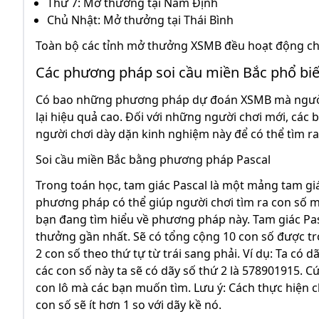
Thứ 7: Mở thưởng tại Nam Định
Chủ Nhật: Mở thưởng tại Thái Bình
Toàn bộ các tỉnh mở thưởng XSMB đều hoạt động chu
Các phương pháp soi cầu miền Bắc phổ biế
Có bao những phương pháp dự đoán XSMB mà người 
lại hiệu quả cao. Đối với những người chơi mới, c
người chơi dày dặn kinh nghiệm này để có thể tìm ra
Soi cầu miền Bắc bằng phương pháp Pascal
Trong toán học, tam giác Pascal là một mảng tam giá
phương pháp có thể giúp người chơi tìm ra con số 
bạn đang tìm hiểu về phương pháp này. Tam giác Pasca
thưởng gần nhất. Sẽ có tổng cộng 10 con số được tro
2 con số theo thứ tự từ trái sang phải. Ví dụ: Ta có d
các con số này ta sẽ có dãy số thứ 2 là 578901915. C
con lô mà các bạn muốn tìm. Lưu ý: Cách thực hiện ch
con số sẽ ít hơn 1 so với dãy kề nó.