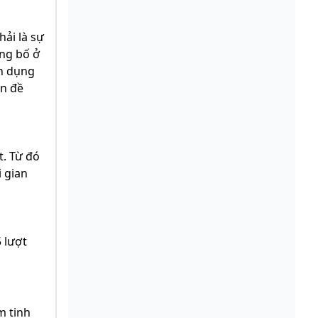
ải là sự
ông bố ở
ận dụng
on đề
t. Từ đó
i gian
 lượt
m tinh