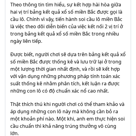
Theo thông tin tìm hiểu, sự kết hợp hài hòa giữa
hai vị trí bảng kết quả xổ số miền Bắc được gọi là
cầu lô. Chính vì vậy, tiến hành soi cầu lô miền Bắc
là việc theo dõi diễn biến của việc kết nối 2 vị trí ở
trong bảng kết quả xổ số miền Bắc trong nhiều
ngày liên tiếp.
Được biết, người chơi sẽ dựa trên bảng kết quả xổ
số miền Bắc được thống kê và lưu trữ lại ở trong
một lượng thời gian nhất định, và rồi sẽ kết hợp
với vận dụng những phương pháp tính toán xác
suất thống kê nhằm phân tích, kết luận ra được
những con lô có độ chuẩn xác nổ cao nhất.
Thật thích thú khi người chơi có thể tham khảo và
áp dụng những con lô này mà không cần bỏ ra
một khoản phí nào. Một khi, anh em thực hiện soi
cầu chuẩn thì khả năng trúng thưởng vô cùng
lớn.