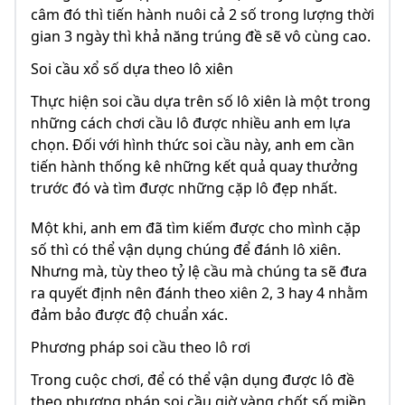
câm đó thì tiến hành nuôi cả 2 số trong lượng thời
gian 3 ngày thì khả năng trúng đề sẽ vô cùng cao.
Soi cầu xổ số dựa theo lô xiên
Thực hiện soi cầu dựa trên số lô xiên là một trong
những cách chơi cầu lô được nhiều anh em lựa
chọn. Đối với hình thức soi cầu này, anh em cần
tiến hành thống kê những kết quả quay thưởng
trước đó và tìm được những cặp lô đẹp nhất.
Một khi, anh em đã tìm kiếm được cho mình cặp
số thì có thể vận dụng chúng để đánh lô xiên.
Nhưng mà, tùy theo tỷ lệ cầu mà chúng ta sẽ đưa
ra quyết định nên đánh theo xiên 2, 3 hay 4 nhằm
đảm bảo được độ chuẩn xác.
Phương pháp soi cầu theo lô rơi
Trong cuộc chơi, để có thể vận dụng được lô đề
theo phương pháp soi cầu giờ vàng chốt số miền