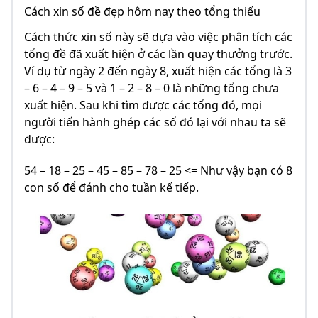
Cách xin số đề đẹp hôm nay theo tổng thiếu
Cách thức xin số này sẽ dựa vào việc phân tích các
tổng đề đã xuất hiện ở các lần quay thưởng trước.
Ví dụ từ ngày 2 đến ngày 8, xuất hiện các tổng là 3
– 6 – 4 – 9 – 5 và 1 – 2 – 8 – 0 là những tổng chưa
xuất hiện. Sau khi tìm được các tổng đó, mọi
người tiến hành ghép các số đó lại với nhau ta sẽ
được:
54 – 18 – 25 – 45 – 85 – 78 – 25 <= Như vậy bạn có 8
con số để đánh cho tuần kế tiếp.