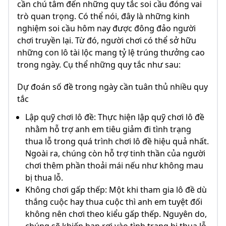
cần chú tâm đến những quy tắc soi cầu đóng vai
trò quan trọng. Có thể nói, đây là những kinh
nghiệm soi cầu hôm nay được đông đảo người
chơi truyền lại. Từ đó, người chơi có thể sở hữu
những con lô tài lộc mang tỷ lệ trúng thưởng cao
trong ngày. Cụ thể những quy tắc như sau:
Dự đoán số đề trong ngày cần tuân thủ nhiều quy
tắc
Lập quỹ chơi lô đề: Thực hiện lập quỹ chơi lô đề
nhằm hỗ trợ anh em tiêu giảm đi tình trạng
thua lỗ trong quá trình chơi lô đề hiệu quả nhất.
Ngoài ra, chúng còn hỗ trợ tinh thần của người
chơi thêm phần thoải mái nếu như không mau
bị thua lỗ.
Không chơi gấp thếp: Một khi tham gia lô đề dù
thắng cuộc hay thua cuộc thì anh em tuyệt đối
không nên chơi theo kiểu gấp thếp. Nguyên do,