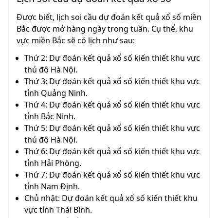
Được biết, lịch soi cầu dự đoán kết quả xổ số miền
Bắc được mở hàng ngày trong tuần. Cụ thể, khu
vực miền Bắc sẽ có lịch như sau:
Thứ 2: Dự đoán kết quả xổ số kiến thiết khu vực
thủ đô Hà Nội.
Thứ 3: Dự đoán kết quả xổ số kiến thiết khu vực
tỉnh Quảng Ninh.
Thứ 4: Dự đoán kết quả xổ số kiến thiết khu vực
tỉnh Bắc Ninh.
Thứ 5: Dự đoán kết quả xổ số kiến thiết khu vực
thủ đô Hà Nội.
Thứ 6: Dự đoán kết quả xổ số kiến thiết khu vực
tỉnh Hải Phòng.
Thứ 7: Dự đoán kết quả xổ số kiến thiết khu vực
tỉnh Nam Định.
Chủ nhật: Dự đoán kết quả xổ số kiến thiết khu
vực tỉnh Thái Bình.