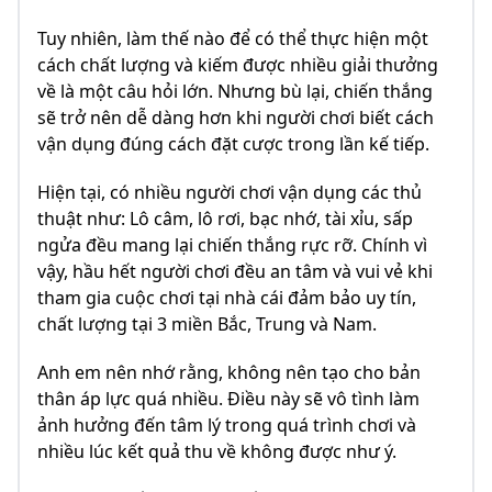
Tuy nhiên, làm thế nào để có thể thực hiện một
cách chất lượng và kiếm được nhiều giải thưởng
về là một câu hỏi lớn. Nhưng bù lại, chiến thắng
sẽ trở nên dễ dàng hơn khi người chơi biết cách
vận dụng đúng cách đặt cược trong lần kế tiếp.
Hiện tại, có nhiều người chơi vận dụng các thủ
thuật như: Lô câm, lô rơi, bạc nhớ, tài xỉu, sấp
ngửa đều mang lại chiến thắng rực rỡ. Chính vì
vậy, hầu hết người chơi đều an tâm và vui vẻ khi
tham gia cuộc chơi tại nhà cái đảm bảo uy tín,
chất lượng tại 3 miền Bắc, Trung và Nam.
Anh em nên nhớ rằng, không nên tạo cho bản
thân áp lực quá nhiều. Điều này sẽ vô tình làm
ảnh hưởng đến tâm lý trong quá trình chơi và
nhiều lúc kết quả thu về không được như ý.