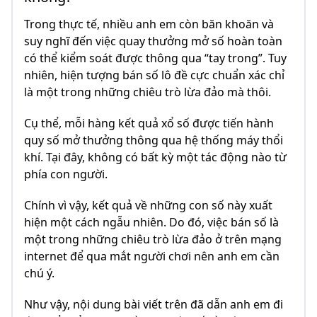
Trong thực tế, nhiều anh em còn băn khoăn và
suy nghĩ đến việc quay thưởng mở số hoàn toàn
có thể kiểm soát được thông qua “tay trong”. Tuy
nhiên, hiện tượng bán số lô đề cực chuẩn xác chỉ
là một trong những chiêu trò lừa đảo mà thôi.
Cụ thể, mỗi hàng kết quả xổ số được tiến hành
quy số mở thưởng thông qua hệ thống máy thổi
khí. Tại đây, không có bất kỳ một tác động nào từ
phía con người.
Chính vì vậy, kết quả về những con số này xuất
hiện một cách ngẫu nhiên. Do đó, việc bán số là
một trong những chiêu trò lừa đảo ở trên mạng
internet để qua mắt người chơi nên anh em cần
chú ý.
Như vậy, nội dung bài viết trên đã dẫn anh em đi