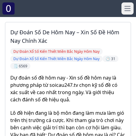
Ope
Dự Đoán Số De Hôm Nay – Xin Số Đề Hôm
Nay Chính Xác
Dự Đoán Xổ Số Kiến Thiết Miền Bắc Ngày Hôm Nay
Dự Đoán Xổ Số Kiến Thiết Miền Bắc Ngày Hôm Nay
🕒 31
🗒️ 6569
Dự đoán số đề hôm nay - Xin số đề hôm nay là
phương pháp từ soicau247.tv chọn kỹ số đề có
xác suất về cao nhất trong ngày. Và giới thiệu
cách đánh số đề hiệu quả.
Lô đề hiện đang là bộ môn đang làm mưa làm gió
trên thị trường cá cược. Khi tham gia trò chơi này
bên cạnh việc giải trí thì bạn còn cơ hội làm giàu.
Vậy bạn đã biết: Dự đoán số đề hôm nay là gì? Các