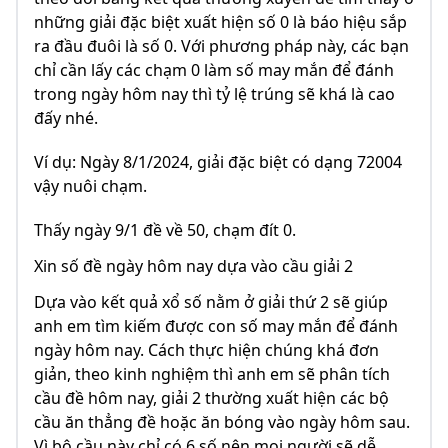
những giải đặc biệt xuất hiện số 0 là báo hiệu sắp
ra đầu đuôi là số 0. Với phương pháp này, các bạn
chỉ cần lấy các chạm 0 làm số may mắn để đánh
trong ngày hôm nay thì tỷ lệ trúng sẽ khá là cao
đấy nhé.
Ví dụ: Ngày 8/1/2024, giải đặc biệt có dạng 72004
vậy nuôi chạm.
Thấy ngày 9/1 đề về 50, chạm đít 0.
Xin số đề ngày hôm nay dựa vào cầu giải 2
Dựa vào kết quả xổ số nằm ở giải thứ 2 sẽ giúp
anh em tìm kiếm được con số may mắn để đánh
ngày hôm nay. Cách thực hiện chúng khá đơn
giản, theo kinh nghiệm thì anh em sẽ phân tích
cầu đề hôm nay, giải 2 thường xuất hiện các bộ
cầu ăn thẳng đề hoặc ăn bóng vào ngày hôm sau.
Vì bộ cầu này chỉ có 6 số nên mọi người sẽ dễ