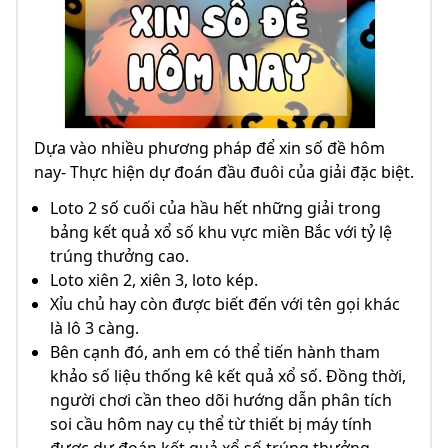
Dựa vào nhiều phương pháp để xin số đề hôm
nay- Thực hiện dự đoán đầu đuôi của giải đặc biệt.
Loto 2 số cuối của hầu hết những giải trong
bảng kết quả xổ số khu vực miền Bắc với tỷ lệ
trúng thưởng cao.
Loto xiên 2, xiên 3, loto kép.
Xỉu chủ hay còn được biết đến với tên gọi khác
là lô 3 càng.
Bên cạnh đó, anh em có thể tiến hành tham
khảo số liệu thống kê kết quả xổ số. Đồng thời,
người chơi cần theo dõi hướng dẫn phân tích
soi cầu hôm nay cụ thể từ thiết bị máy tính