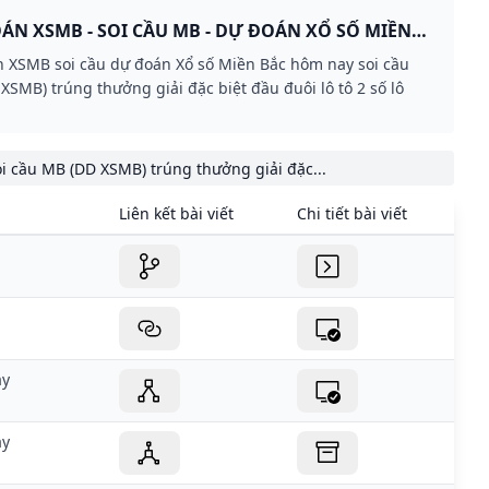
ÁN XSMB - SOI CẦU MB - DỰ ĐOÁN XỔ SỐ MIỀN
 XSMB soi cầu dự đoán Xổ số Miền Bắc hôm nay soi cầu
XSMB) trúng thưởng giải đặc biệt đầu đuôi lô tô 2 số lô
ính xác nhất.
i cầu MB (DD XSMB) trúng thưởng giải đặc...
Liên kết bài viết
Chi tiết bài viết
ay
ay