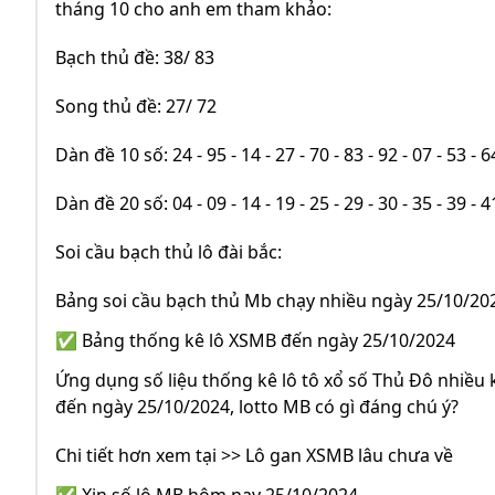
tháng 10 cho anh em tham khảo:
Bạch thủ đề: 38/ 83
Song thủ đề: 27/ 72
Dàn đề 10 số: 24 - 95 - 14 - 27 - 70 - 83 - 92 - 07 - 53 - 6
Dàn đề 20 số: 04 - 09 - 14 - 19 - 25 - 29 - 30 - 35 - 39 - 41
Soi cầu bạch thủ lô đài bắc:
Bảng soi cầu bạch thủ Mb chạy nhiều ngày 25/10/20
✅ Bảng thống kê lô XSMB đến ngày 25/10/2024
Ứng dụng số liệu thống kê lô tô xổ số Thủ Đô nhiều
đến ngày 25/10/2024, lotto MB có gì đáng chú ý?
Chi tiết hơn xem tại >> Lô gan XSMB lâu chưa về