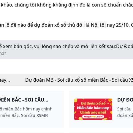
m khảo, chúng tôi không khẳng định đó là con số chuẩn chắ
àn lô đề nào để dự đoán xổ số thủ đô Hà Nội tối nay 25/10. 
Để xem bản gốc, vui lòng sao chép và mở liên kết sau:
Dự Đo
hất
nay
Dự đoán MB - Soi cầu xổ số miền Bắc - Soi cầu 
Win 2888 Asia
IỀN BẮC - SOI CẦU
DỰ ĐO
MB H
số miền Bắc hôm nay chính
Soi cầu
 miền Bắc. Soi cầu XSMB
đoán xổ
KQXSMB 