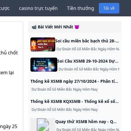
cược
casino trực tuyến
Tiền thưởng
Tải về
📹 Bài Viết Mới Nhất 😈
Soi cầu miền bắc bạch thủ 28-10-2024 - Dự đoán xsmb 28 tháng 10 năm 2024 Soi cầu dự đoán xsmb miền bắc bạch thủ 28/10/2024 miễn phí - Dự đoán xổ số miền bắc ngày 28 tháng 10 năm 2024 bạch thủ - Soi cầu bạch thủ dự đoán Miền Bắc chính xác Soi cầu dự đoán xsmb bạch thủ lô ngày 28-10-2024 chuẩn xác nhất hôm nay dựa trên các phân tích đánh giá từ các chuyên gia soi cầu 247 tv trong ngành kết hợp cùng hệ thống soi cầu dự đoán uy tín nhất hiện nay.
Dự Đoán Xổ Số Miền Bắc Ngày Hôm Nay
thủ chốt
Soi Cầu XSMB 29-10-2024 Dự đoán xổ số miền bắc ngày 29 tháng 10 Soi cầu dự đoán XSMB 29/10/2024 - Dự đoán xổ số miền bắc ngày 29 tháng 10 năm 2024. Soi cầu MB 29-10 chọn ra lô đẹp hôm nay, Dự Đoán Xổ Số Miền Bắc Miễn Phí. Soi Cầu XSMB 29-10-2024 – Là một người chơi yêu thích bộ môn cá cược lô đề, chắc hẳn ai trong số các bạn cũng đều có một cách dự đoán xổ số miền bắc ngày 29 tháng 10 năm 2024 riêng cho bản thân mình.
Dự Đoán Xổ Số Miền Bắc Ngày Hôm Nay
xem lại
Thống kê XSMB ngày 27/10/2024 - Phân tích XSMB chủ nhật hôm nay Thống kê XSMB ngày 27/10/2024 - Thống kê kết quả xổ số miền Bắc hôm nay chủ nhật - Thống kê XSMB ngày 27/10/2024 chốt số lô giải tám, đặc biệt đầu đuôi, bao lô 2 số chuẩn xác hoàn toàn miễn phí. Thống kê XSMB ngày 27/10/2024 - Phân tích XSMB chủ nhật hôm nay Thống kê XSMB ngày 27/10/2024 - Thống kê kết quả xổ số miền Bắc hôm nay chủ nhật - Thống kê XSMB ngày 27/10/2024 chốt số lô giải tám, đặc biệt đầu đuôi, bao lô 2 số chuẩn xác hoàn toàn miễn phí.
Dự Đoán Xổ Số Miền Bắc Ngày Hôm Nay
Thống kê XSMB KQXSMB - Thống kê xổ số miền bắc chính xác nhất Thống kê XSMB - Thống kê kết quả xổ số miền bắc hôm nay. Thống kê KQXSMB của các chuyên gia miễn phí siêu chuẩn chính xác nhất DỰ ĐOÁN XỔ SỐ Phân tích XSMB 06/02/2025 thống kê số đẹp miền Bắc thứ 5Phân tích XSMB ngày 06/02/2025 - Phân tích kết quả xổ số miền Bắc hôm nay thứ 5 - Thống kê XSMB 06/02/2025 chốt lô giải tám và đặc biệt.
Dự Đoán Xổ Số Miền Bắc Ngày Hôm Nay
Quay thử XSMB hôm nay - Quay thử MB - Quay số lấy hên may mắn Quay thu XSMB lấy hên trước giờ tường thuật xổ số, Quay thử Xổ số Miền Bắc hôm nay trước khi mua vé xổ số kiến thiết MB, chúc bạn may mắn! XSMBXSMB Thứ 5XSMB 19/06/2025 Quay thử xổ số miền Bắc hôm nay, quay thử XSMB được xoso.com.vn lấy ngẫu nhiên từ kết quả quay thưởng xổ số truyền thống đài XSMB của một ngày bất kỳ đã mở thưởng trong quá khứ được lưu trữ trong suốt hơn chục năm qua, không theo bất kỳ một quy luật hay xu hướng cụ thể nào.
 ngày 25
Dự Đoán Xổ Số Miền Bắc Ngày Hôm Nay