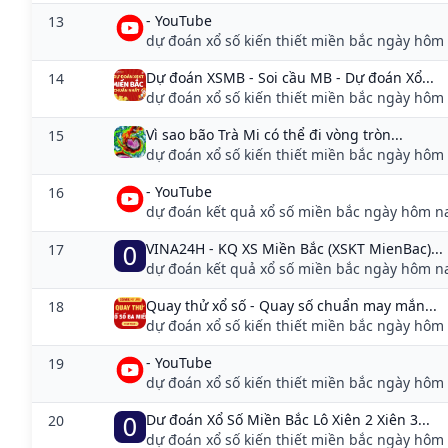
- YouTube
13
dự đoán xổ số kiến thiết miền bắc ngày hôm
Dự đoán XSMB - Soi cầu MB - Dự đoán Xổ...
14
dự đoán xổ số kiến thiết miền bắc ngày hôm
Vì sao bão Trà Mi có thể đi vòng tròn...
15
dự đoán xổ số kiến thiết miền bắc ngày hôm
- YouTube
16
dự đoán kết quả xổ số miền bắc ngày hôm n
VINA24H - KQ XS Miền Bắc (XSKT MienBac)...
17
dự đoán kết quả xổ số miền bắc ngày hôm n
Quay thử xổ số - Quay số chuẩn may mắn...
18
dự đoán xổ số kiến thiết miền bắc ngày hôm
- YouTube
19
dự đoán xổ số kiến thiết miền bắc ngày hôm
Dư đoán Xổ Số Miền Bắc Lô Xiên 2 Xiên 3...
20
dự đoán xổ số kiến thiết miền bắc ngày hôm