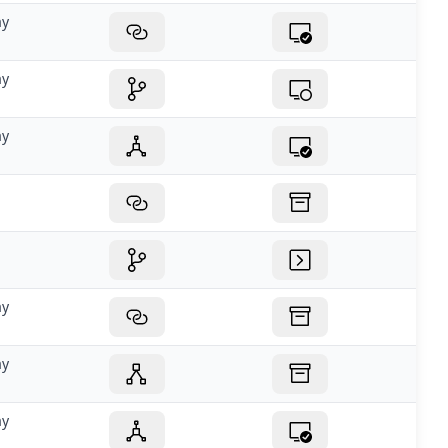
ay
ay
ay
ay
ay
ay