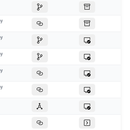
ay
ay
ay
ay
ay