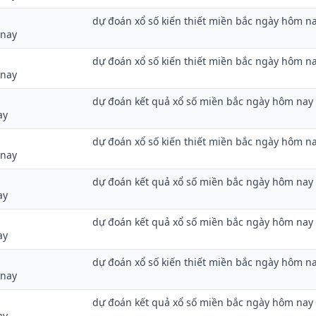
dự đoán xổ số kiến thiết miền bắc ngày hôm n
 nay
dự đoán xổ số kiến thiết miền bắc ngày hôm n
 nay
dự đoán kết quả xổ số miền bắc ngày hôm nay
ay
dự đoán xổ số kiến thiết miền bắc ngày hôm n
 nay
dự đoán kết quả xổ số miền bắc ngày hôm nay
ay
dự đoán kết quả xổ số miền bắc ngày hôm nay
ay
dự đoán xổ số kiến thiết miền bắc ngày hôm n
 nay
dự đoán kết quả xổ số miền bắc ngày hôm nay
ay