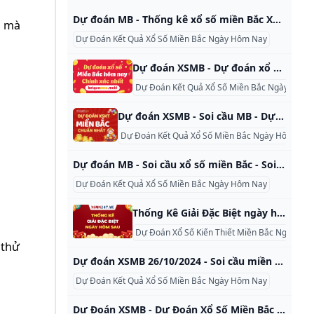
Dự đoán MB - Thống kê xổ số miền Bắc XSMB hôm nay miễn phí Dự đoán XSMB - Dự đoán KQXSMB hôm nay miễn phí. Thống kê xổ số miền Bắc của các chuyên gia siêu chuẩn siêu chính xác nhất hôm nay Dự đoán XSMB ngày 25/10/2024 - Nhận định thống kê đài xổ số miền Bắc thứ 6 tối nay do https://sxmb.vn chốt số từ phân tích KQ SXMB trong nhiều lần mở thưởng siêu chuẩn, miễn phí. Dự đoán XSMB ngày 24/10/2024 - Nhận định thống kê đài xổ số miền Bắc thứ 5 tối nay do https://sxmb.
p mà
Dự Đoán Kết Quả Xổ Số Miền Bắc Ngày Hôm Nay
Dự đoán XSMB - Dự đoán xổ số miền Bắc - Soi cau MB hôm nay Soi cầu MB - Dự đoán XSMB minh ngọc chính xác. Tham khảo dự đoán xổ số miền Bắc hôm nay siêu chuẩn, miễn phí. Dự đoán KQXSMB 366 cực chuẩn từ các cao thủ ketquaveso.mobi Trang chủ XSMB XSMN XSMT Dự đoán Quay thử Sổ mơ Sổ kết quả Điện toán Vietlott Thống kê Tin tức Trang chủ XSMB Thứ 2 Thứ 3 Thứ 4 Thứ 5 Thứ 6
Dự Đoán Kết Quả Xổ Số Miền Bắc Ngày Hôm 
Dự đoán XSMB - Soi cầu MB - Dự đoán Xổ số Miền Bắc Dự đoán XSMB, soi cầu dự đoán Xổ số Miền Bắc hôm nay, soi cầu MB (DD XSMB) trúng thưởng giải đặc biệt đầu đuôi, lô tô 2 số, lô xiên chính xác nhất. Dự đoán bởi: Hương TràmCập nhật vào lúc 18:30, 24/10/2024 Dự đoán XSMB 25/10/2024 chính xác. Cùng nhận định các con số có khả năng trúng thưởng khi tham khảo soi cầu MB ngày 25 tháng 10 năm 2024 tại website A Trúng Rồi.
Dự Đoán Kết Quả Xổ Số Miền Bắc Ngày Hôm Nay
Dự đoán MB - Soi cầu xổ số miền Bắc - Soi cầu XSMB Win 2888 Asia Dự đoán MB siêu chuẩn - Soi cầu xổ số miền Bắc hôm nay chính xác 100%, miễn phí từ cao thủ chốt số miền Bắc. Soi cầu XSMB Win2888 hôm nay , DD XSMB Asia VIP Nội dung bài viết ✔️ Chốt số giờ vàng dự đoán xổ số miền Bắc 25/10/2024 Chốt số đề, lô tô hôm nay Dàn đề 36 con số bất bại đánh là thắng Dàn đề 20 số bất tử nuôi hôm nay Dàn đề 10 số đẹp nhất miễn phí ✔️ Phân tích XS miền Bắc ngày 25 tháng 10 năm 2024 Xem lại bảng kết quả hôm qua 24/10/2024 Phân tích MB ngày 25/10/2024 thứ 6 ✔️ Thống kê xổ số miền Bắc ngày 25/10/2024 Thống kê lô gan XSMB lâu chưa về Thống kê lô tô về nhiều nhất trong tháng Thống kê miền Bắc 100 ngày theo giải đặc biệt ✔️ Soi cầu miền Bắc hôm nay 25/10/2024 chính xác nhất Soi cầu MB ngày 25/10/2024 theo bạc nhớ đề Soi cầu miền Bắc ngày 25/10/2024 theo bạc nhớ lô tô​​​​​​​​​​​​​​ Rồng Bạch Kim soi cầu bạch thủ lô tô miền Bắc hôm nay Soi cầu miền Bắc ngày 25 tháng 10 năm 2024 theo Pascal ✔️ Quay thử xổ số miền Bắc giờ hoàng đạo ngày 25/10/2024 Soi cầu XSMB 25/10/2024 - Dự đoán xổ số miền Bắc hôm nay miễn phí 100%, soi cầu lô chính xác đánh là thắng không sợ lỗ được phân tích và nhận định bởi các cao thủ lô đề, cho người xem có được các cặp số lô tô chuẩn, 3 càng VIP đánh đâu thắng đó.
Dự Đoán Kết Quả Xổ Số Miền Bắc Ngày Hôm Nay
Thống Kê Giải Đặc Biệt ngày hôm sau - Dự Đoán Giải Đặc Biệt ngày mai Thống Kê Giải Đặc biệt ngày hôm sau.✔️ Xem chuyên gia Dự Đoán Giải Đặc Biệt Miền Bắc ngày mai lô đề về con gì ?. ✔️Soi cầu giải đặc biệt ngày hôm sau × Ngày về Đề Đề hôm sau Hôm sau 25-10-2024 342 12 - 26-10-2024 02-08-2024 520 12 606 40 03-08-2024 01-06-2024 126 12 270 70 02-06-2024 06-04-2024 003 12 933 74 07-04-2024 12-03-2024 002 12 917 53 13-03-2024 13-11-2023 194 12 858 00 14-11-2023 30-12-2022 541 12 552 91 31-12-2022 30-11-2022 981 12 527 70 01-12-2022 26-09-2022 937 12 773 90 27-09-2022 30-05-2022 125 12 397 25 31-05-2022 13-12-2021 981 12 277 00 14-12-2021 01-12-2021 627 12 275 87 02-12-2021 19-11-2021 687 12 453 44 20-11-2021 13-03-2021 951 12 455 87 14-03-2021 01-08-2020 860 12 576 11 02-08-2020 30-01-2020 757 12 497 15 31-01-2020 06-01-2020 140 12 149 54 07-01-2020 19-05-2019 201 12 434 64 20-05-2019 02-04-2018 190 12 854 46 03-04-2018 17-09-2017 946 12 586 01 18-09-2017 Xem thêm | Bộ số | Bộ số | Bộ số | Bộ số | Bộ số | |—|—|—|—|—| | 70 : 3 lần | 07 : 3 lần | 74 : 2 lần | 00 : 2 lần | 90 : 2 lần | | 87 : 2 lần | 46 : 2 lần | 31 : 2 lần | 09 : 2 lần | 79 : 2 lần | | 96 : 2 lần | 04 : 2 lần | 38 : 2 lần | 22 : 2 lần | 60 : 2 lần | | 40 : 1 lần | 53 : 1 lần | 91 : 1 lần | 25 : 1 lần | 44 : 1 lần | | 11 : 1 lần | 15 : 1 lần | 54 : 1 lần | 64 : 1 lần | 01 : 1 lần | | 66 : 1 lần | 57 : 1 lần | 73 : 1 lần | 05 : 1 lần | 42 : 1 lần | | 99 : 1 lần | 83 : 1 lần | 41 : 1 lần | 34 : 1 lần | 93 : 1 lần | | 80 : 1 lần | 56 : 1 lần | 59 : 1 lần | 02 : 1 lần | 37 : 1 lần | | 84 : 1 lần | 92 : 1 lần | 88 : 1 lần | 52 : 1 lần | 19 : 1 lần | | 12 : 1 lần | 10 : 1 lần | 95 : 1 lần | 85 : 1 lần | 35 : 1 lần | | 97 : 1 lần | 62 : 1 lần | 67 : 1 lần | | |
Dự Đoán Xổ Số Kiến Thiết Miền Bắc Ngày Hô
 thử
Dự đoán XSMB 26/10/2024 - Soi cầu miền Bắc ngày 26 tháng 10 năm 2024 Dự Đoán XSMB 26/10/2024 ✔️ Soi Cầu Miền Bắc ngày 26 tháng 10 ❤️ Soi cầu MB hôm nay 26/10/2024. Tham Khảo Dự Đoán Xổ Số Miền Bắc miễn phí từ chuyên gia phân tích. Dự Đoán XSMB 26/10/2024 ✔️ Soi Cầu Miền Bắc ngày 26 tháng 10 ❤️ Soi cầu MB hôm nay 26/10/2024. Tham Khảo Dự Đoán Xổ Số Miền Bắc 26/10 từ chuyên gia phân tích. Nội dung bài viết
Dự Đoán Kết Quả Xổ Số Miền Bắc Ngày Hôm Nay
Dự Đoán XSMB - Dự Đoán Xổ Số Miền Bắc hôm nay - Soi Cầu MB chuẩn nhất Dự Đoán XSMB - Dự Đoán Xổ Số Miền Bắc hôm nay siêu chuẩn - Dự Đoán MB chính xác 100%.❤️ Tham khảo DD XSMB - Soi Cầu MB ngày mai chính xác, miễn phí Dự đoán kết quả xổ số miền Bắc hôm nay Dự đoán Xổ Số Miền Bắc 12/7/2024 - Soi cầu XSMB ngày 12 tháng 7 Dự đoán XSMB 12/7 - Soi cầu dự đoán xổ số miền Bắc ngày 12/7/2024 do cao thủ chốt số đưa ra siêu chuẩn, miễn phí ❤️ Dự…