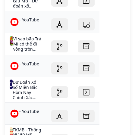
cầu MB - Dự
đoán xổ...
- YouTube
Vì sao bão Trà
Mi có thể đi
vòng tròn...
- YouTube
Dự Đoán Xổ
Số Miền Bắc
Hôm Nay
Chính Xác...
- YouTube
TKMB - Thông
kê VIP MB -