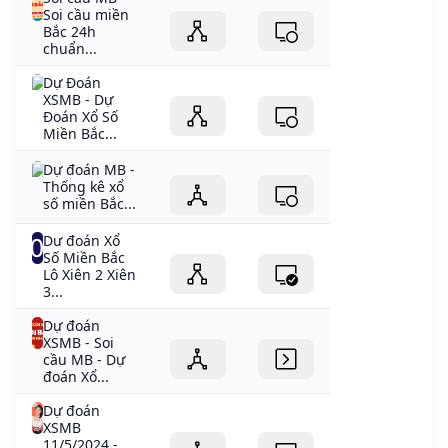
Soi cầu miền
Bắc 24h
chuẩn...
Dự Đoán
XSMB - Dự
Đoán Xổ Số
Miền Bắc...
Dự đoán MB -
Thống kê xổ
số miền Bắc...
Dư đoán Xổ
Số Miền Bắc
Lô Xiên 2 Xiên
3...
Dự đoán
XSMB - Soi
cầu MB - Dự
đoán Xổ...
Dự đoán
XSMB
11/5/2024 -