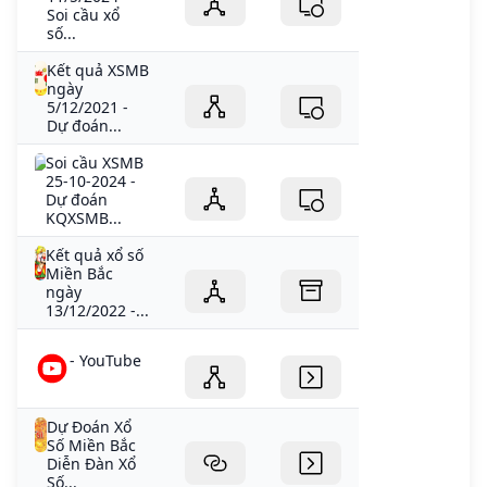
Soi cầu xổ
số...
Kết quả XSMB
ngày
5/12/2021 -
Dự đoán...
Soi cầu XSMB
25-10-2024 -
Dự đoán
KQXSMB...
Kết quả xổ số
Miền Bắc
ngày
13/12/2022 -...
- YouTube
Dự Đoán Xổ
Số Miền Bắc
Diễn Đàn Xổ
Số...