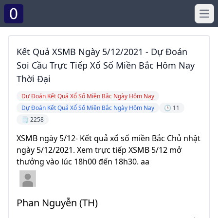
Ope
Kết Quả XSMB Ngày 5/12/2021 - Dự Đoán
Soi Cầu Trực Tiếp Xổ Số Miền Bắc Hôm Nay
Thời Đại
Dự Đoán Kết Quả Xổ Số Miền Bắc Ngày Hôm Nay
Dự Đoán Kết Quả Xổ Số Miền Bắc Ngày Hôm Nay
🕒 11
🗒️ 2258
XSMB ngày 5/12- Kết quả xổ số miền Bắc Chủ nhật
ngày 5/12/2021. Xem trực tiếp XSMB 5/12 mở
thưởng vào lúc 18h00 đến 18h30. aa
Phan Nguyễn (TH)