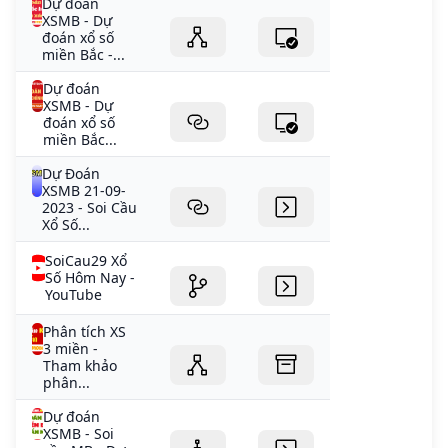
Dự đoán
XSMB - Dự
đoán xổ số
miền Bắc -...
Dự đoán
XSMB - Dự
đoán xổ số
miền Bắc...
Dự Đoán
XSMB 21-09-
2023 - Soi Cầu
Xổ Số...
SoiCau29 Xổ
Số Hôm Nay -
YouTube
Phân tích XS
3 miền -
Tham khảo
phân...
Dự đoán
XSMB - Soi