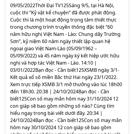
09/05/2022Thời Đại TV125Sáng 9/5, tại Hà Nội,
cuộc thi “Kỷ vật kể chuyện” đã được phát động.
Cuộc thi là một hoạt động trọng tâm thiết thực
trong chương trình truyền thông đặc biệt “60
năm hữu nghị Việt Nam - Lào: Chung dãy Trường
Sơn”, kỷ niệm 60 năm ngày thiết lập quan hệ
ngoại giao Việt Nam-Lào (05/09/1962 –
05/09/2022) và 45 năm ngày ký kết hiệp ước hữu
nghị và hợp tác Việt Nam - Lào. 14:10 |
03/01/2022Bạn đọc - Cần biết125XSMB ngày 3/1-
Kết quả xổ số miền Bắc thứ Hai ngày 23/1/2022.
Xem trực tiếp XSMB 3/1 mở thưởng vào lúc 18h00
đến 18h30. 20:38 | 24/10/2024Bạn đọc - Cần
biết125Con số may mắn hôm nay 31/10/2024 12
con giáp sẽ bao gồm những số nào? Cùng tìm
hiểu ngay trong bài viết dưới đây. 20:34 |
24/10/2024Bạn đọc - Cần biết125Con số may mắn
hôm nay 30/10/2024 12 con giáp sẽ bao gồm