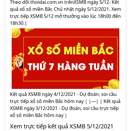
Theo dõi thoidai.com.vn trênXSMB ngày 5/12- Kết
quả xổ số miền Bắc Chủ nhật ngày 5/12/2021. Xem
trực tiếp XSMB 5/12 mở thưởng vào lúc 18h00 đến
18h30.|
Kết quả XSMB ngày 4/12/2021 - Dự đoán, soi cầu
trực tiếp xổ số miền Bắc hôm nay | |—| | Kết quả
XSMB ngày 3/12/2021 - Dự đoán, soi cầu trực tiếp
xổ số miền Bắc hôm nay |
Xem trực tiếp kết quả XSMB 5/12/2021