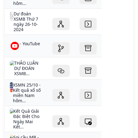
hôm...
Dự đoán
XSMB Thứ 7
ngày 26-10-
2024
- YouTube
THẢO LUẬN
DỰ ĐOÁN
XSMB...
XSMN 25/10 -
Kết quả xổ số
miền Nam
hôm...
Kết Quả Giải
Đặc Biệt Cho
Ngày Mai
Kết...
Soi cầu MB -