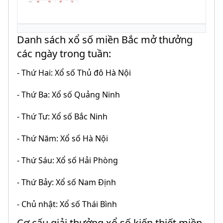
Danh sách xổ số miền Bắc mở thưởng
các ngày trong tuần:
- Thứ Hai: Xổ số Thủ đô Hà Nội
- Thứ Ba: Xổ số Quảng Ninh
- Thứ Tư: Xổ số Bắc Ninh
- Thứ Năm: Xổ số Hà Nội
- Thứ Sáu: Xổ số Hải Phòng
- Thứ Bảy: Xổ số Nam Định
- Chủ nhật: Xổ số Thái Bình
Cơ cấu giải thưởng xổ số kiến thiết miền