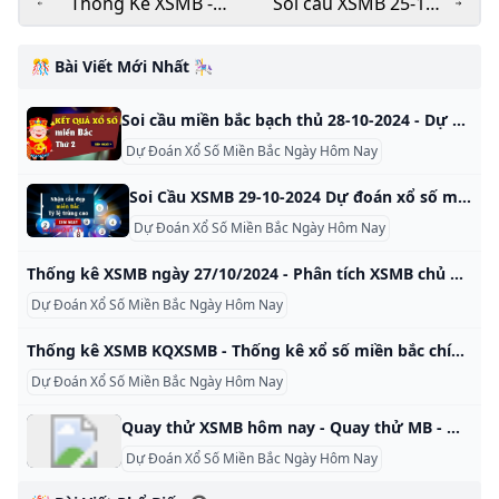
Thống Kê XSMB -
Soi cầu XSMB 25-10-
Thống Kê Giải Đặc
2024 - Dự đoán
Biệt Miền Bắc theo
KQXSMB Thứ 6 Soi
🎊 Bài Viết Mới Nhất 🎠
tuần tháng năm
cầu 888
Soi cầu miền bắc bạch thủ 28-10-2024 - Dự đoán xsmb 28 tháng 10 năm 2024 Soi cầu dự đoán xsmb miền bắc bạch thủ 28/10/2024 miễn phí - Dự đoán xổ số miền bắc ngày 28 tháng 10 năm 2024 bạch thủ - Soi cầu bạch thủ dự đoán Miền Bắc chính xác Soi cầu dự đoán xsmb bạch thủ lô ngày 28-10-2024 chuẩn xác nhất hôm nay dựa trên các phân tích đánh giá từ các chuyên gia soi cầu 247 tv trong ngành kết hợp cùng hệ thống soi cầu dự đoán uy tín nhất hiện nay.
Dự Đoán Xổ Số Miền Bắc Ngày Hôm Nay
Soi Cầu XSMB 29-10-2024 Dự đoán xổ số miền bắc ngày 29 tháng 10 Soi cầu dự đoán XSMB 29/10/2024 - Dự đoán xổ số miền bắc ngày 29 tháng 10 năm 2024. Soi cầu MB 29-10 chọn ra lô đẹp hôm nay, Dự Đoán Xổ Số Miền Bắc Miễn Phí. Soi Cầu XSMB 29-10-2024 – Là một người chơi yêu thích bộ môn cá cược lô đề, chắc hẳn ai trong số các bạn cũng đều có một cách dự đoán xổ số miền bắc ngày 29 tháng 10 năm 2024 riêng cho bản thân mình.
Dự Đoán Xổ Số Miền Bắc Ngày Hôm Nay
Thống kê XSMB ngày 27/10/2024 - Phân tích XSMB chủ nhật hôm nay Thống kê XSMB ngày 27/10/2024 - Thống kê kết quả xổ số miền Bắc hôm nay chủ nhật - Thống kê XSMB ngày 27/10/2024 chốt số lô giải tám, đặc biệt đầu đuôi, bao lô 2 số chuẩn xác hoàn toàn miễn phí. Thống kê XSMB ngày 27/10/2024 - Phân tích XSMB chủ nhật hôm nay Thống kê XSMB ngày 27/10/2024 - Thống kê kết quả xổ số miền Bắc hôm nay chủ nhật - Thống kê XSMB ngày 27/10/2024 chốt số lô giải tám, đặc biệt đầu đuôi, bao lô 2 số chuẩn xác hoàn toàn miễn phí.
Dự Đoán Xổ Số Miền Bắc Ngày Hôm Nay
Thống kê XSMB KQXSMB - Thống kê xổ số miền bắc chính xác nhất Thống kê XSMB - Thống kê kết quả xổ số miền bắc hôm nay. Thống kê KQXSMB của các chuyên gia miễn phí siêu chuẩn chính xác nhất DỰ ĐOÁN XỔ SỐ Phân tích XSMB 06/02/2025 thống kê số đẹp miền Bắc thứ 5Phân tích XSMB ngày 06/02/2025 - Phân tích kết quả xổ số miền Bắc hôm nay thứ 5 - Thống kê XSMB 06/02/2025 chốt lô giải tám và đặc biệt.
Dự Đoán Xổ Số Miền Bắc Ngày Hôm Nay
Quay thử XSMB hôm nay - Quay thử MB - Quay số lấy hên may mắn Quay thu XSMB lấy hên trước giờ tường thuật xổ số, Quay thử Xổ số Miền Bắc hôm nay trước khi mua vé xổ số kiến thiết MB, chúc bạn may mắn! XSMBXSMB Thứ 5XSMB 19/06/2025 Quay thử xổ số miền Bắc hôm nay, quay thử XSMB được xoso.com.vn lấy ngẫu nhiên từ kết quả quay thưởng xổ số truyền thống đài XSMB của một ngày bất kỳ đã mở thưởng trong quá khứ được lưu trữ trong suốt hơn chục năm qua, không theo bất kỳ một quy luật hay xu hướng cụ thể nào.
Dự Đoán Xổ Số Miền Bắc Ngày Hôm Nay