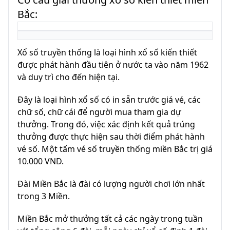
Bắc:
Xổ số truyền thống là loại hình xổ số kiến thiết
được phát hành đầu tiên ở nước ta vào năm 1962
và duy trì cho đến hiện tại.
Đây là loại hình xổ số có in sẵn trước giá vé, các
chữ số, chữ cái để người mua tham gia dự
thưởng. Trong đó, việc xác định kết quả trúng
thưởng được thực hiện sau thời điểm phát hành
vé số. Một tấm vé số truyền thống miền Bắc trị giá
10.000 VND.
Đài Miền Bắc là đài có lượng người chơi lớn nhất
trong 3 Miền.
Miền Bắc mở thưởng tất cả các ngày trong tuần