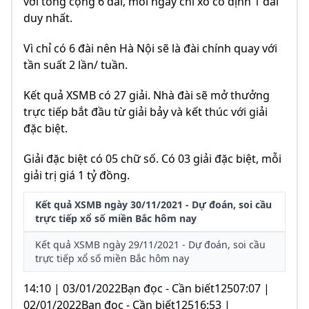
với tổng cộng 6 đài, mỗi ngày chỉ xổ cố định 1 đài
duy nhất.
Vì chỉ có 6 đài nên Hà Nội sẽ là đài chính quay với
tần suất 2 lần/ tuần.
Kết quả XSMB có 27 giải. Nhà đài sẽ mở thưởng
trực tiếp bắt đầu từ giải bảy và kết thúc với giải
đặc biệt.
Giải đặc biệt có 05 chữ số. Có 03 giải đặc biệt, mỗi
giải trị giá 1 tỷ đồng.
Kết quả XSMB ngày 30/11/2021 - Dự đoán, soi cầu
trực tiếp xổ số miền Bắc hôm nay
Kết quả XSMB ngày 29/11/2021 - Dự đoán, soi cầu
trực tiếp xổ số miền Bắc hôm nay
14:10 | 03/01/2022Bạn đọc - Cần biết12507:07 |
02/01/2022Bạn đọc - Cần biết12516:53 |