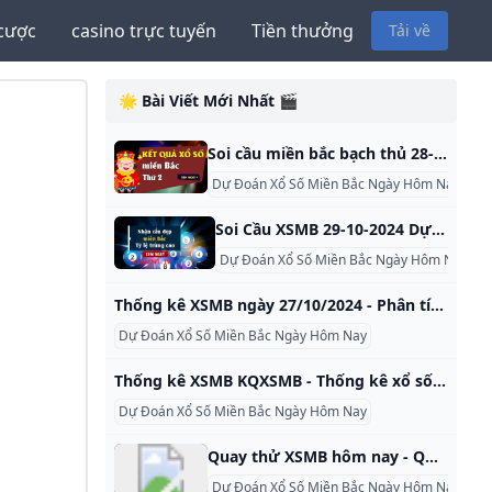
cược
casino trực tuyến
Tiền thưởng
Tải về
🌟 Bài Viết Mới Nhất 🎬
Soi cầu miền bắc bạch thủ 28-10-2024 - Dự đoán xsmb 28 tháng 10 năm 2024 Soi cầu dự đoán xsmb miền bắc bạch thủ 28/10/2024 miễn phí - Dự đoán xổ số miền bắc ngày 28 tháng 10 năm 2024 bạch thủ - Soi cầu bạch thủ dự đoán Miền Bắc chính xác Soi cầu dự đoán xsmb bạch thủ lô ngày 28-10-2024 chuẩn xác nhất hôm nay dựa trên các phân tích đánh giá từ các chuyên gia soi cầu 247 tv trong ngành kết hợp cùng hệ thống soi cầu dự đoán uy tín nhất hiện nay.
Dự Đoán Xổ Số Miền Bắc Ngày Hôm Nay
Soi Cầu XSMB 29-10-2024 Dự đoán xổ số miền bắc ngày 29 tháng 10 Soi cầu dự đoán XSMB 29/10/2024 - Dự đoán xổ số miền bắc ngày 29 tháng 10 năm 2024. Soi cầu MB 29-10 chọn ra lô đẹp hôm nay, Dự Đoán Xổ Số Miền Bắc Miễn Phí. Soi Cầu XSMB 29-10-2024 – Là một người chơi yêu thích bộ môn cá cược lô đề, chắc hẳn ai trong số các bạn cũng đều có một cách dự đoán xổ số miền bắc ngày 29 tháng 10 năm 2024 riêng cho bản thân mình.
Dự Đoán Xổ Số Miền Bắc Ngày Hôm Nay
Thống kê XSMB ngày 27/10/2024 - Phân tích XSMB chủ nhật hôm nay Thống kê XSMB ngày 27/10/2024 - Thống kê kết quả xổ số miền Bắc hôm nay chủ nhật - Thống kê XSMB ngày 27/10/2024 chốt số lô giải tám, đặc biệt đầu đuôi, bao lô 2 số chuẩn xác hoàn toàn miễn phí. Thống kê XSMB ngày 27/10/2024 - Phân tích XSMB chủ nhật hôm nay Thống kê XSMB ngày 27/10/2024 - Thống kê kết quả xổ số miền Bắc hôm nay chủ nhật - Thống kê XSMB ngày 27/10/2024 chốt số lô giải tám, đặc biệt đầu đuôi, bao lô 2 số chuẩn xác hoàn toàn miễn phí.
Dự Đoán Xổ Số Miền Bắc Ngày Hôm Nay
Thống kê XSMB KQXSMB - Thống kê xổ số miền bắc chính xác nhất Thống kê XSMB - Thống kê kết quả xổ số miền bắc hôm nay. Thống kê KQXSMB của các chuyên gia miễn phí siêu chuẩn chính xác nhất DỰ ĐOÁN XỔ SỐ Phân tích XSMB 06/02/2025 thống kê số đẹp miền Bắc thứ 5Phân tích XSMB ngày 06/02/2025 - Phân tích kết quả xổ số miền Bắc hôm nay thứ 5 - Thống kê XSMB 06/02/2025 chốt lô giải tám và đặc biệt.
Dự Đoán Xổ Số Miền Bắc Ngày Hôm Nay
Quay thử XSMB hôm nay - Quay thử MB - Quay số lấy hên may mắn Quay thu XSMB lấy hên trước giờ tường thuật xổ số, Quay thử Xổ số Miền Bắc hôm nay trước khi mua vé xổ số kiến thiết MB, chúc bạn may mắn! XSMBXSMB Thứ 5XSMB 19/06/2025 Quay thử xổ số miền Bắc hôm nay, quay thử XSMB được xoso.com.vn lấy ngẫu nhiên từ kết quả quay thưởng xổ số truyền thống đài XSMB của một ngày bất kỳ đã mở thưởng trong quá khứ được lưu trữ trong suốt hơn chục năm qua, không theo bất kỳ một quy luật hay xu hướng cụ thể nào.
Dự Đoán Xổ Số Miền Bắc Ngày Hôm Nay