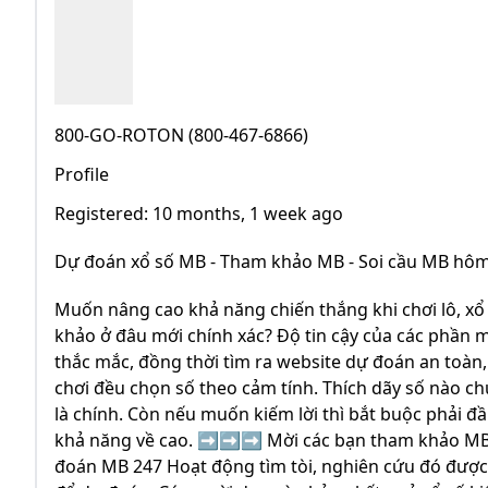
800-GO-ROTON (800-467-6866)
Profile
Registered: 10 months, 1 week ago
Dự đoán xổ số MB - Tham khảo MB - Soi cầu MB hôm
Muốn nâng cao khả năng chiến thắng khi chơi lô, xổ
khảo ở đâu mới chính xác? Độ tin cậy của các phần 
thắc mắc, đồng thời tìm ra website dự đoán an toàn, 
chơi đều chọn số theo cảm tính. Thích dãy số nào ch
là chính. Còn nếu muốn kiếm lời thì bắt buộc phải đ
khả năng về cao. ➡️➡️➡️ Mời các bạn tham khảo MB v
đoán MB 247 Hoạt động tìm tòi, nghiên cứu đó được 