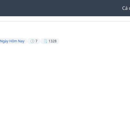
Cá 
c Ngày Hôm Nay
🕒 7
🗒️ 1328