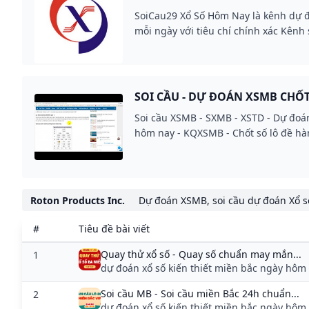
SoiCau29 Xổ Số Hôm Nay là kênh dự đ
mỗi ngày với tiêu chí chính xác Kênh 
nhiều tiêu chí chính xác nhan...
SOI CẦU - DỰ ĐOÁN XSMB CHỐT
YOUTUBE
Soi cầu XSMB - SXMB - XSTD - Dự đoá
hôm nay - KQXSMB - Chốt số lô đề h
xác cập nhật liên tục phương pháp ...
Roton Products Inc.
Dự đoán XSMB, soi cầu dự đoán Xổ s
#
Tiêu đề bài viết
Quay thử xổ số - Quay số chuẩn may mắn...
1
dự đoán xổ số kiến thiết miền bắc ngày hôm
Soi cầu MB - Soi cầu miền Bắc 24h chuẩn...
2
dự đoán xổ số kiến thiết miền bắc ngày hôm