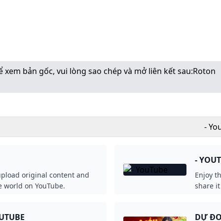
Để xem bản gốc, vui lòng sao chép và mở liên kết sau:
Roton
- Yo
- YOU
upload original content and
Enjoy t
he world on YouTube.
share i
OUTUBE
DỰ ĐO