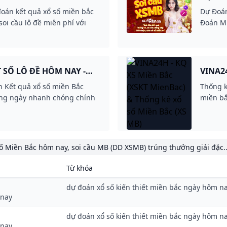
SOI C
oán kết quả xổ số miền bắc
Dự Đoán
soi cầu lô đề miễn phí với
Đoán MB
mai chí
 SỐ LÔ ĐỀ HÔM NAY -
VINA24H - KQ XS MIỀN BẮC (XSKT 
XỔ SỐ
n Kết quả xổ số miền Bắc
Thống kê
àng ngày nhanh chóng chính
miền bắ
kê đa d
cái nhì
ố Miền Bắc hôm nay, soi cầu MB (DD XSMB) trúng thưởng giải đặc..
Từ khóa
dự đoán xổ số kiến thiết miền bắc ngày hôm n
 nay
dự đoán xổ số kiến thiết miền bắc ngày hôm n
 nay