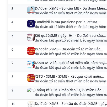
Dự đoán XSMB - Soi cầu MB - Dự đoán Miền..
3
dự đoán xổ số kiến thiết miền bắc ngày hôm
Condividi la tua passione per la lettura...
4
dự đoán xổ số kiến thiết miền bắc ngày hôm
Kết quả XSMB ngày 19/1 - Dự đoán soi cầu...
5
dự đoán kết quả xổ số miền bắc ngày hôm n
Dự đoán XSMB - Dự đoán xổ số miền Bắc...
6
dự đoán kết quả xổ số miền bắc ngày hôm n
XSMB 6/12 kết quả xổ số miền Bắc hôm nay...
7
dự đoán kết quả xổ số miền bắc ngày hôm n
XSTD - XSMB - SXMB - Kết quả xổ số miền...
8
dự đoán xổ số kiến thiết miền bắc ngày hôm
Thống kê XSMB Phân tích KQXS miền Bắc...
9
dự đoán kết quả xổ số miền bắc ngày hôm n
Dự đoán XSMB - Soi cầu dự đoán XSMB ngày.
10