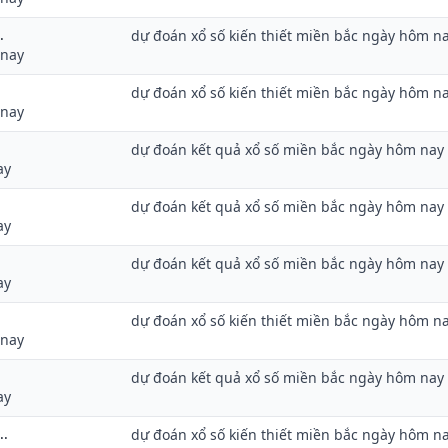
.
dự đoán xổ số kiến thiết miền bắc ngày hôm n
 nay
dự đoán xổ số kiến thiết miền bắc ngày hôm n
 nay
dự đoán kết quả xổ số miền bắc ngày hôm nay
ay
dự đoán kết quả xổ số miền bắc ngày hôm nay
ay
dự đoán kết quả xổ số miền bắc ngày hôm nay
ay
dự đoán xổ số kiến thiết miền bắc ngày hôm n
 nay
dự đoán kết quả xổ số miền bắc ngày hôm nay
ay
..
dự đoán xổ số kiến thiết miền bắc ngày hôm n