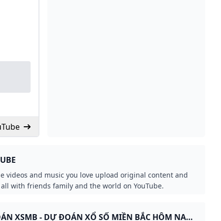
uTube
TUBE
he videos and music you love upload original content and
t all with friends family and the world on YouTube.
ÁN XSMB - DỰ ĐOÁN XỔ SỐ MIỀN BẮC HÔM NAY -