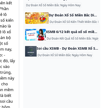
nên kết
Dự Đoán Xổ Số Miền Bắc Ngày Hôm Nay
 Phần
ê lô
Dự Đoán Xổ Số Miền Bắc Diễn Đàn Xổ Số Thần Tài Thảo luận, dự đoán kết quả xổ số, giao lưu hàng ngày khu vực Xổ Số Miền Bắc - Chọn mua xổ số truyền thống Xổ Số Thủ Đô Đến 18h10’ xem Trực Tiếp Xổ Số Miền Bắc Thảo luận, dự đoán kết quả xổ số, giao lưu hàng ngày khu vực Xổ Số Miền Bắc - Chọn mua xổ số truyền thống Xổ Số Thủ Đô Đến 18h10’ xem Trực Tiếp Xổ Số Miền Bắc
 số kiến
Dự Đoán Xổ Số Kiến Thiết Miền Bắc Ngày 
nào là
ề lô xổ
XSMB 6/12 kết quả xổ số miền Bắc hôm nay thứ 3 6/12/2022. dự đoán XSMB 6/12/2022 XSMB 6/12 - Trực tiếp xổ số miền Bắc 6/12/2022. kết quả xổ số miền Bắc hôm nay. dự đoán xổ số miền Bắc thứ 3. xổ số hôm nay 6/12. SXMB 6/12. dự đoán X 06:43 | 06/12/2022 XSMB 6/12 - Trực tiếp xổ số miền Bắc 6/12/2022. kết quả xổ số miền Bắc hôm nay. dự đoán xổ số miền Bắc thứ 3. xổ số hôm nay 6/12. SXMB 6/12.
oàn bộ
Dự Đoán Kết Quả Xổ Số Miền Bắc Ngày Hôm 
ột số
Soi cầu XSMB - Dự Đoán XSMB Xổ Số Miền Bắc Chính Xác Nhất Hôm Nay LinkedIn Soi cầu XSMB - Dự Đoán XSMB Xổ Số Miền Bắc Chính Xác Nhất Hôm Nay | 177 followers on LinkedIn. Chuyên: Soi cầu xsmb - Soi cầu xsmb wap - Soi cầu win2888 - dự đoán xsmb chuẩn xác - Soi cầu xsmb chính xác 100%. | Chuyên Soi Cầu XSMB - Dự Đoán XSMB - Soi cầu xsmb wap - Soi cầu win2888 - Xổ Số Miền Bắc Hôm Nay Chính Xác Nhất.
ôm nay,
: -
Dự Đoán Xổ Số Miền Bắc Ngày Hôm Nay
 đó, lấy
ạc vào
trúng,
 mềm này
s cho
phần mềm
à biết
soi cầu
ắc hôm