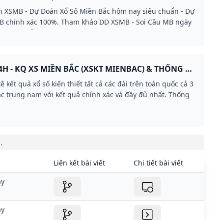
ẦU MB CHUẨN NHẤT
 XSMB - Dự Đoán Xổ Số Miền Bắc hôm nay siêu chuẩn - Dự
 chính xác 100%. Tham khảo DD XSMB - Soi Cầu MB ngày
nh xác miễn phí
MIENBAC) & THỐNG KÊ
 MIỀN BẮC (XS MB)
 kết quả xổ số kiến thiết tất cả các đài trên toàn quốc cả 3
c trung nam với kết quả chính xác và đầy đủ nhất. Thống
ạng và khoa học! Cập nhật liên tục 24h. Mang đến cho bạn
n tổng quát nhất về con số may mắn của mình.
.
Liên kết bài viết
Chi tiết bài viết
ay
ay