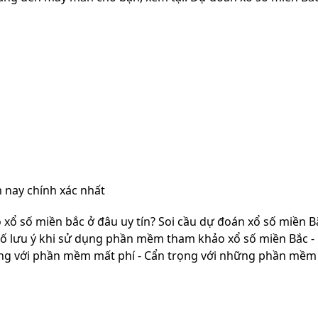
 nay chính xác nhất
xổ số miền bắc ở đâu uy tín? Soi cầu dự đoán xổ số miền B
ố lưu ý khi sử dụng phần mềm tham khảo xổ số miền Bắc -
ông với phần mềm mất phí - Cẩn trọng với những phần mềm