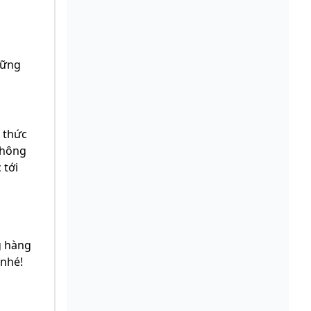
hững
 thức
thông
 tới
g hàng
 nhé!