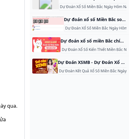
Dự Đoán Xổ Số Miền Bắc Ngày Hôm Nay
Dự đoán xổ số Miền Bắc soi cau xs mb du doan xsmb hom nay Dự đoán xổ số Miền Bắc chính xác hôm nay, soi cầu xs mb, dự đoán xsmb, kết quả xsmb mới nhất. DỰ ĐOÁN MIỀN BẮC MIỀN NAM MIỀN TRUNG KẾT QUẢ Dự đoán xổ số ba miền hôm nay 25/10/2024 Miền Bắc Miền Nam Miền Trung Thứ sáu Miền Bắckqxs Bình Dương - kqxsTrà Vinh - kqxsVĩnh Long - kqxs Gia Lai - kqxsNinh Thuận - kqxs Dự đoán xổ số Miền Bắc ngày 26/10 Dự đoán đầu đuôi đặc biệt xổ số Miền Bắc Dự đoán lô tô xổ số Miền Bắc Dưới đây là kết quả máy tính quay số ngẫu nhiên vào giờ hoàng đạo !
Dự Đoán Xổ Số Miền Bắc Ngày Hôm Nay
Dự đoán xổ số miền Bắc chính xác hôm nay Soi cầu XSMB Xổ Số Thần Mèo Dự đoán xổ số miền Bắc hôm nay chính xác 100% ? Soi cầu MB hôm nay cực chuẩn - Soi cầu XSMB mỗi ngày cực chuẩn. Dự đoán kết quả XSMB chuẩn xác, miễn phí ❤️ Sói25-10-2024 13:00 SÓI- ĐAM MÊ SỐ | Chốt số cuối tuần 25/10 – 27/10, soi cầu đặc biệt, dàn đề chạm, bắt BTL siêu chuẩn miễn phí！ Kèo đề đặc biệt, dàn chạm đặc biệt khung 4 ngày đầu tuần đã nổ Đặc Biệt Đầu 1 Đuôi 3, Đặc Biệt 41, Đặc Biệt 79, lô 23, 29, 92×1 nháy như dự đoán!
Dự Đoán Xổ Số Kiến Thiết Miền Bắc Ngày H
Dự Đoán XSMB - Dự Đoán Xổ Số Miền Bắc hôm nay - Soi Cầu MB chuẩn nhất Dự Đoán XSMB - Dự Đoán Xổ Số Miền Bắc hôm nay siêu chuẩn - Dự Đoán MB chính xác 100%. Tham khảo DD XSMB - Soi Cầu MB ngày mai chính xác, miễn phí
Dự Đoán Kết Quả Xổ Số Miền Bắc Ngày Hôm 
gày qua.
nửa