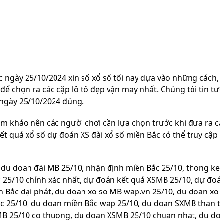
c ngày 25/10/2024 xin số xổ số tối nay dựa vào những cách
ể chọn ra các cặp lô tô đẹp vận may nhất. Chúng tôi tin t
 ngày 25/10/2024 đúng.
tham khảo nên các người chơi cần lựa chọn trước khi đưa ra 
 quả xổ số dự đoán XS đài xổ số miền Bắc có thể truy cập
du doan đài MB 25/10, nhận định miền Bắc 25/10, thong ke
c 25/10 chính xác nhất, dự đoán kết quả XSMB 25/10, dự đo
ền Bắc dại phát, du doan xo so MB wap.vn 25/10, du doan xo
c 25/10, du doan miền Bắc wap 25/10, du doan SXMB than t
MB 25/10 co thuong, du doan XSMB 25/10 chuan nhat, du do