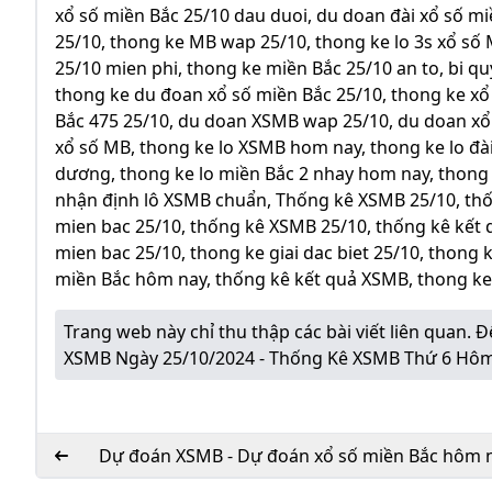
xổ số miền Bắc 25/10 dau duoi, du doan đài xổ số m
25/10, thong ke MB wap 25/10, thong ke lo 3s xổ số 
25/10 mien phi, thong ke miền Bắc 25/10 an to, bi q
thong ke du đoan xổ số miền Bắc 25/10, thong ke xổ
Bắc 475 25/10, du doan XSMB wap 25/10, du doan xổ 
xổ số MB, thong ke lo XSMB hom nay, thong ke lo đài
dương, thong ke lo miền Bắc 2 nhay hom nay, thong 
nhận định lô XSMB chuẩn, Thống kê XSMB 25/10, thố
mien bac 25/10, thống kê XSMB 25/10, thống kê kết 
mien bac 25/10, thong ke giai dac biet 25/10, thong k
miền Bắc hôm nay, thống kê kết quả XSMB, thong k
Trang web này chỉ thu thập các bài viết liên quan. 
XSMB Ngày 25/10/2024 - Thống Kê XSMB Thứ 6 Hô
Dự đoán XSMB - Dự đoán xổ số miền Bắc hôm 
chuẩn nhất