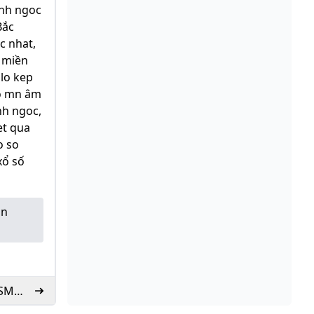
inh ngoc
Bắc
c nhat,
n miền
lo kep
lô mn âm
nh ngoc,
et qua
o so
xổ số
án
XSMB