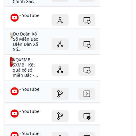
Chính Xác...
- YouTube
Dự Đoán Xổ
Số Miền Bắc
Diễn Đàn Xổ
Số...
KQXSMB -
SXMB - Kết
quả xổ số
miền Bắc -...
- YouTube
- YouTube
- YouTube