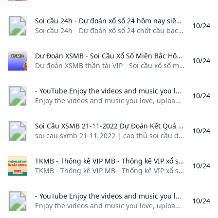
Soi cầu 24h - Dự đoán xổ số 24 hôm nay siêu chuẩn xác Soi cầu 24h - Dự đoán xổ số 24 chốt cầu bạch thủ lô XSMB đưa ra những cặp lô bạch thủ có xác suất về cao giúp anh em nắm chắc cơ hội trúng lớn trong ngày hôm nay.
10/24
Soi cầu 24h - Dự đoán xổ số 24 chốt cầu bạch thủ lô XSMB đưa ra những cặp lô bạch thủ có xác suất về cao giúp anh em nắm chắc cơ hội trúng lớn trong ngày hôm nay. Thứ 6, 25/10/20245 /5 Soi cầu 24h - Dự đoán xổ số 24 siêu chuẩn xác luôn cung cấp cho anh em những cầu bạch thủ có xác suất về siêu cao.
Dự Đoán XSMB - Soi Cầu Xổ Số Miền Bắc Hôm Nay Ngày Mai Siêu Chính Xác Win2888 Dự đoán XSMB thần tài VIP - Soi cầu xổ số miền Bắc hôm nay và ngày mai siêu chính xác với độ trúng thưởng cao miễn phí 100% từ chuyên gia Win2888 KQXSMB với thuật toán cập nhật hàng ngày
10/24
Dự đoán XSMB thần tài VIP - Soi cầu xổ số miền Bắc hôm nay và ngày mai siêu chính xác với độ trúng thưởng cao miễn phí 100% từ chuyên gia Win2888 KQXSMB với thuật toán cập nhật hàng ngày Soi Cầu XSMB 25-10 - Dự Đoán XSMB ngày hôm nay được Xố Số Đại Cát tổng hợp từ nhiều phương pháp khác biệt được liệt kê bên dưới. KQ chốt số Giải ĐB hôm nay được Xosodaicat lựa chọn từ cách thức Soi cầu có khả năng chiến thắng tối đa trong hôm nay sau khi đã được máy tính lựa chọn và Thống kê dựa vào KQXS nhiều ký trước.
- YouTube Enjoy the videos and music you love upload original content and share it all with friends family and the world on YouTube.
10/24
Enjoy the videos and music you love, upload original content, and share it all with friends, family, and the world on YouTube.
Soi Cầu XSMB 21-11-2022 Dự Đoán Kết Quả Xổ Số Miền Bắc - Thư giãn - Diễn đàn CADViet soi cau sxmb 21-11-2022 cao thủ soi cầu dự báo kết quả xo so mien bac hàng ngày. Thảo luận cùng chia sẻ những phương pháp bí kíp soi cau chinh xac có tỷ lệ chính xác cao. Mang đến cho cộng đồng những cặp số đẹp nhất hàng ngày. soi cầu xsmb 21-11-2022 soi cau xsmb 21-11-2022 được thực hiện bởi ...
10/24
soi cau sxmb 21-11-2022 | cao thủ soi cầu dự báo kết quả xo so mien bac hàng ngày. Thảo luận cùng chia sẻ những phương pháp, bí kíp soi cau chinh xac có tỷ lệ chính xác cao. Mang đến cho cộng đồng những cặp số đẹp nhất hàng ngày. soi cầu xsmb 21-11-2022 soi cau xsmb 21-11-2022 được thực hiện bởi … Trở về Diễn đàn AutoCAD Phần mềm thông dụng
TKMB - Thông kê VIP MB - Thống kê VIP xổ số miền Bắc hôm nay TKMB - Thông kê VIP MB - Thống kê VIP xổ số miền bắc (TK XSMB) ăn 100%❤️ Thống kê XSMB hôm nay: thống kê lô đề miền Bắc VIP chính xác 100%
10/24
TKMB - Thông kê VIP MB - Thống kê VIP xổ số miền bắc (TK XSMB) ăn 100%❤️ Thống kê XSMB hôm nay: thống kê lô, đề miền Bắc VIP chính xác 100% Nội dung bài viết ✅ 1. Thống kê lô tô miền Bắc ngày 25/10/2024 Thống kê lô gan ngày 25/10/2024 Thống kê cặp lô gan miền Bắc ngày 25/10/2024 lâu chưa về Thống kê đầu đuôi lô tô miền bắc ngày 25/10/2024 Thống kê tần suất lô tô MB ngày 25/10/2024 Thống kê lô tô xiên MB ngày 25/10/2024 Thống kê lô tô rơi MB ngày 25/10/2024 ✅ 2.
- YouTube Enjoy the videos and music you love upload original content and share it all with friends family and the world on YouTube.
10/24
Enjoy the videos and music you love, upload original content, and share it all with friends, family, and the world on YouTube.