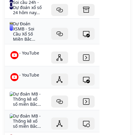
Soi cầu 24h -
Dự đoán xổ số
24 hôm nay...
Dự Đoán
XSMB - Soi
Cầu Xổ Số
Miền Bắc...
- YouTube
- YouTube
Dự đoán MB -
Thống kê xổ
số miền Bắc...
Dự đoán MB -
Thống kê xổ
số miền Bắc...