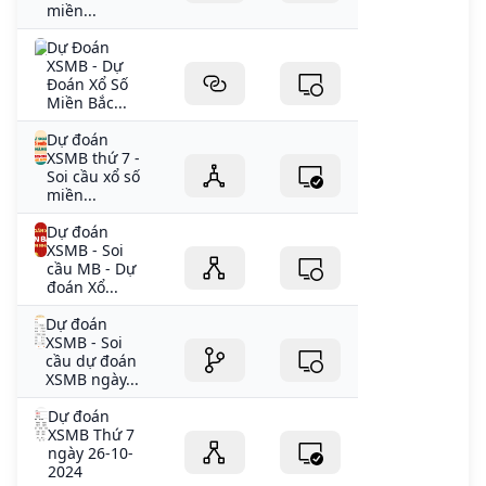
miền...
Dự Đoán
XSMB - Dự
Đoán Xổ Số
Miền Bắc...
Dự đoán
XSMB thứ 7 -
Soi cầu xổ số
miền...
Dự đoán
XSMB - Soi
cầu MB - Dự
đoán Xổ...
Dự đoán
XSMB - Soi
cầu dự đoán
XSMB ngày...
Dự đoán
XSMB Thứ 7
ngày 26-10-
2024