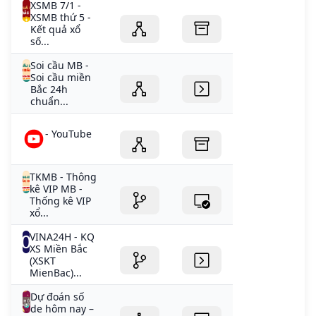
XSMB 7/1 -
XSMB thứ 5 -
Kết quả xổ
số...
Soi cầu MB -
Soi cầu miền
Bắc 24h
chuẩn...
- YouTube
TKMB - Thông
kê VIP MB -
Thống kê VIP
xổ...
VINA24H - KQ
XS Miền Bắc
(XSKT
MienBac)...
Dự đoán số
de hôm nay –