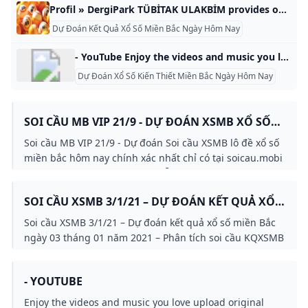
Profil » DergiPark TÜBİTAK ULAKBİM provides online hosting services and an editorial workflow management system for academic journals published in Türkiye via DergiPark platform. Agricultural Marine Biotechnology dudoanxosomienbac
Dự Đoán Kết Quả Xổ Số Miền Bắc Ngày Hôm Nay
- YouTube Enjoy the videos and music you love, upload original content, and share it all with friends, family, and the world on YouTube.
Dự Đoán Xổ Số Kiến Thiết Miền Bắc Ngày Hôm Nay
SOI CẦU MB VIP 21/9 - DỰ ĐOÁN XSMB XỔ SỐ
MIỀN BẮC HÔM NAY CHÍNH XÁC NHẤT
Soi cầu MB VIP 21/9 - Dự đoán Soi cầu XSMB lô đề xổ số
miền bắc hôm nay chính xác nhất chỉ có tại soicau.mobi
chính xác 100 và hoàn toàn miễn phí chất lượng soi cau
mien bac được phân tích tỷ lệ ăn cao.
SOI CẦU XSMB 3/1/21 – DỰ ĐOÁN KẾT QUẢ XỔ
SỐ MIỀN BẮC NGÀY 03 THÁNG 01 NĂM 2021
Soi cầu XSMB 3/1/21 – Dự đoán kết quả xổ số miền Bắc
ngày 03 tháng 01 năm 2021 – Phân tích soi cầu KQXSMB
hôm qua – Thống kê VIP XSMB 3/1/2021 Các bộ số soi
cầu XSMB 3/1/21 thứ CN chỉ dùng cho mục đích tham
- YOUTUBE
khảo. Các bạn nên cân nhắc trước khi chơi và tham
khảo nhà cái uy tín để tham gia.
Enjoy the videos and music you love upload original