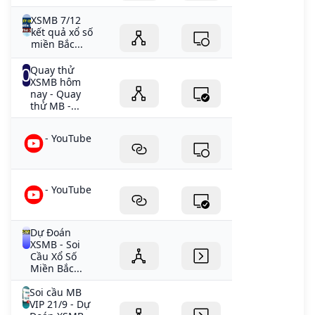
XSMB 7/12
kết quả xổ số
miền Bắc...
Quay thử
XSMB hôm
nay - Quay
thử MB -...
- YouTube
- YouTube
Dự Đoán
XSMB - Soi
Cầu Xổ Số
Miền Bắc...
Soi cầu MB
VIP 21/9 - Dự