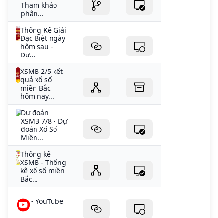
Tham khảo
phân...
Thống Kê Giải
Đặc Biệt ngày
hôm sau -
Dự...
XSMB 2/5 kết
quả xổ số
miền Bắc
hôm nay...
Dự đoán
XSMB 7/8 - Dự
đoán Xổ Số
Miền...
Thống kê
XSMB - Thống
kê xổ số miền
Bắc...
- YouTube