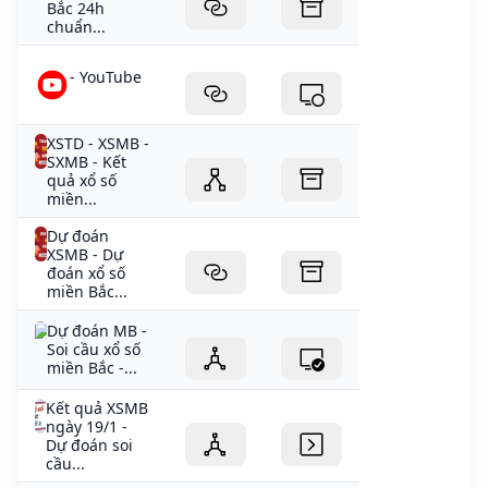
Bắc 24h
chuẩn...
- YouTube
XSTD - XSMB -
SXMB - Kết
quả xổ số
miền...
Dự đoán
XSMB - Dự
đoán xổ số
miền Bắc...
Dự đoán MB -
Soi cầu xổ số
miền Bắc -...
Kết quả XSMB
ngày 19/1 -
Dự đoán soi
cầu...