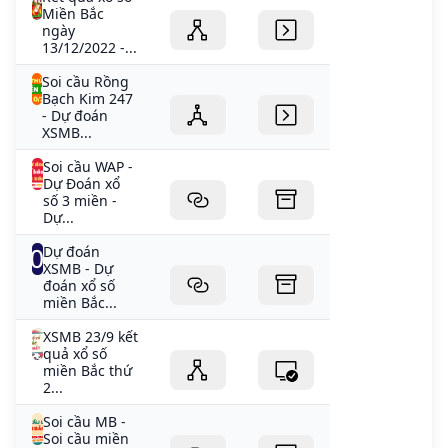
Miền Bắc
ngày
13/12/2022 -...
Soi cầu Rồng
Bạch Kim 247
- Dự đoán
XSMB...
Soi cầu WAP -
Dự Đoán xổ
số 3 miền -
Dự...
Dự đoán
XSMB - Dự
đoán xổ số
miền Bắc...
XSMB 23/9 kết
quả xổ số
miền Bắc thứ
2...
Soi cầu MB -
Soi cầu miền