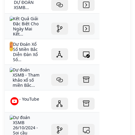
DỰ ĐOÁN
XSMB...
Kết Quả Giải
Đặc Biệt Cho
Ngày Mai
Kết...
Dự Đoán Xổ
Số Miền Bắc
Diễn Đàn Xổ
Số...
Dự đoán
XSMB - Tham
khảo xổ số
miền Bắc...
- YouTube
Dự đoán
XSMB
26/10/2024 -
Soi cầu