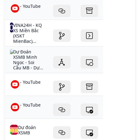
- YouTube
VINA24H - KQ
XS Miền Bắc
(XSKT
MienBac)...
Dự Đoán
XSMB Minh
Ngọc - Soi
Cầu MB - Dự...
- YouTube
- YouTube
Dự đoán
XSMB