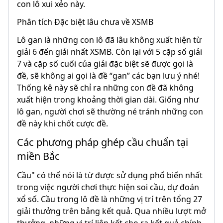
con lô xui xẻo này.
Phân tích Đặc biệt lâu chưa về XSMB
Lô gan là những con lô đã lâu không xuất hiện từ
giải 6 đến giải nhất XSMB. Còn lại với 5 cặp số giải
7 và cặp số cuối của giải đặc biệt sẽ được gọi là
đề, sẽ không ai gọi là đề “gan” các bạn lưu ý nhé!
Thống kê này sẽ chỉ ra những con đề đã không
xuất hiện trong khoảng thời gian dài. Giống như
lô gan, người chơi sẽ thường né tránh những con
đề này khi chốt cược đề.
Các phương pháp ghép cầu chuẩn tại
miền Bắc
Cầu" có thể nói là từ được sử dụng phổ biến nhất
trong việc người chơi thực hiện soi cầu, dự đoán
xổ số. Cầu trong lô đề là những vị trí trên tổng 27
giải thưởng trên bảng kết quả. Qua nhiều lượt mở