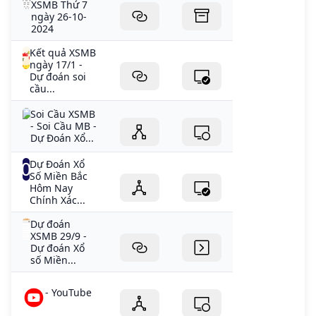
XSMB Thứ 7
ngày 26-10-
2024
Kết quả XSMB
ngày 17/1 -
Dự đoán soi
cầu...
Soi Cầu XSMB
- Soi Cầu MB -
Dự Đoán Xổ...
Dự Đoán Xổ
Số Miền Bắc
Hôm Nay
Chính Xác...
Dự đoán
XSMB 29/9 -
Dự đoán Xổ
số Miền...
- YouTube