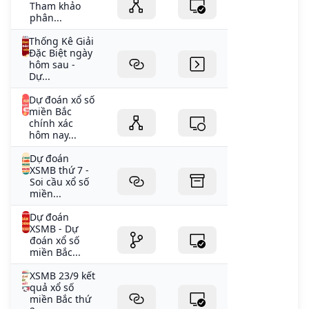
Tham khảo
phân...
Thống Kê Giải
Đặc Biệt ngày
hôm sau -
Dự...
Dự đoán xổ số
miền Bắc
chính xác
hôm nay...
Dự đoán
XSMB thứ 7 -
Soi cầu xổ số
miền...
Dự đoán
XSMB - Dự
đoán xổ số
miền Bắc...
XSMB 23/9 kết
quả xổ số
miền Bắc thứ