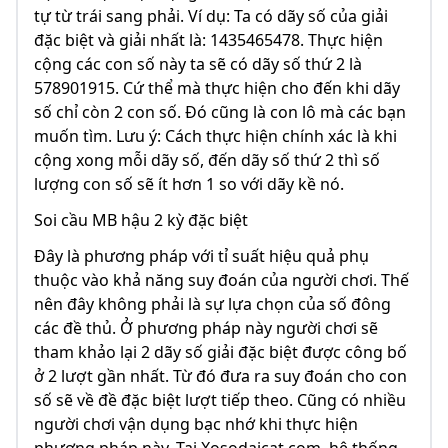
tự từ trái sang phải. Ví dụ: Ta có dãy số của giải
đặc biệt và giải nhất là: 1435465478. Thực hiện
cộng các con số này ta sẽ có dãy số thứ 2 là
578901915. Cứ thể mà thực hiện cho đến khi dãy
số chỉ còn 2 con số. Đó cũng là con lô mà các bạn
muốn tìm. Lưu ý: Cách thực hiện chính xác là khi
cộng xong mỗi dãy số, đến dãy số thứ 2 thì số
lượng con số sẽ ít hơn 1 so với dãy kề nó.
Soi cầu MB hậu 2 kỳ đặc biệt
Đây là phương pháp với tỉ suất hiệu quả phụ
thuộc vào khả năng suy đoán của người chơi. Thế
nên đây không phải là sự lựa chọn của số đông
các đề thủ. Ở phương pháp này người chơi sẽ
tham khảo lại 2 dãy số giải đặc biệt được công bố
ở 2 lượt gần nhất. Từ đó đưa ra suy đoán cho con
số sẽ về đề đặc biệt lượt tiếp theo. Cũng có nhiều
người chơi vận dụng bạc nhớ khi thực hiện