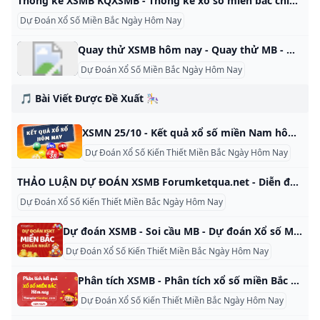
Thống kê XSMB KQXSMB - Thống kê xổ số miền bắc chính xác nhất Thống kê XSMB - Thống kê kết quả xổ số miền bắc hôm nay. Thống kê KQXSMB của các chuyên gia miễn phí siêu chuẩn chính xác nhất DỰ ĐOÁN XỔ SỐ Phân tích XSMB 06/02/2025 thống kê số đẹp miền Bắc thứ 5Phân tích XSMB ngày 06/02/2025 - Phân tích kết quả xổ số miền Bắc hôm nay thứ 5 - Thống kê XSMB 06/02/2025 chốt lô giải tám và đặc biệt.
Dự Đoán Xổ Số Miền Bắc Ngày Hôm Nay
Quay thử XSMB hôm nay - Quay thử MB - Quay số lấy hên may mắn Quay thu XSMB lấy hên trước giờ tường thuật xổ số, Quay thử Xổ số Miền Bắc hôm nay trước khi mua vé xổ số kiến thiết MB, chúc bạn may mắn! XSMBXSMB Thứ 5XSMB 19/06/2025 Quay thử xổ số miền Bắc hôm nay, quay thử XSMB được xoso.com.vn lấy ngẫu nhiên từ kết quả quay thưởng xổ số truyền thống đài XSMB của một ngày bất kỳ đã mở thưởng trong quá khứ được lưu trữ trong suốt hơn chục năm qua, không theo bất kỳ một quy luật hay xu hướng cụ thể nào.
Dự Đoán Xổ Số Miền Bắc Ngày Hôm Nay
🎵 Bài Viết Được Đề Xuất 🎠
XSMN 25/10 - Kết quả xổ số miền Nam hôm nay 25/10/2024 - kết quả XSMN ngày 25/10 XSMN 25/10 – KQXSMN - XSMN 25/10/2024 - Tường thuật trực tiếp kết quả xổ số miền Nam hôm nay ngày 25 tháng 10 năm 2024 ba đài nhanh và chính xác nhất. Xem kết quả XSMN 25/10/2024 được tường thuật trực tiếp vào hôm nay, tiến hành quay số mở thưởng hôm nay ngày 25 tháng 10 ba đài với một đài chính và hai đài phụ. Kết quả xổ số miền Nam hôm nay 25/10/2024: Xem Kết quả xổ số kiến thiết miền Nam kỳ quay trước đó 24/10/2024: Kết quả xổ số kiến thiết miền Nam kỳ quay trước đó 24/10/2024.
Dự Đoán Xổ Số Kiến Thiết Miền Bắc Ngày Hôm Nay
THẢO LUẬN DỰ ĐOÁN XSMB Forumketqua.net - Diễn đàn xổ số lớn nhất Việt Nam! Dự đoán xsmb chính xác, soi cầu xsmb hàng ngày, diễn đàn xổ số miền Bắc - nơi hội tụ những chuyên gia và cộng đồng đam mê số học hàng đầu Việt Nam. Dự đoán xsmb chính xác, soi cầu xsmb hàng ngày, diễn đàn xổ số miền Bắc - nơi hội tụ những chuyên gia và cộng đồng đam mê số học hàng đầu Việt Nam. Đang tải…4. ducvietk119, 5.
Dự Đoán Xổ Số Kiến Thiết Miền Bắc Ngày Hôm Nay
Dự đoán XSMB - Soi cầu MB - Dự đoán Xổ số Miền Bắc Dự đoán XSMB, soi cầu dự đoán Xổ số Miền Bắc hôm nay, soi cầu MB (DD XSMB) trúng thưởng giải đặc biệt đầu đuôi, lô tô 2 số, lô xiên chính xác nhất. Dự đoán bởi: Hương TràmCập nhật vào lúc 21:21, 25/10/2024 Dự đoán XSMB 26/10/2024 chính xác. Cùng nhận định các con số có khả năng trúng thưởng khi tham khảo soi cầu MB ngày 26 tháng 10 năm 2024 tại website A Trúng Rồi.
Dự Đoán Xổ Số Kiến Thiết Miền Bắc Ngày Hôm Nay
Phân tích XSMB - Phân tích xổ số miền Bắc - Phân tích MB Phân tích XSMB - Phân tích MB chính xác 100%. Phân tích xổ số miền Bắc hôm nay chuẩn và miễn phí - Thống kê nhanh kết quả xổ số miền Bắc hàng tuần Nội dung bài viết Xem lại kết quả XS miền Bắc ngày 25/10/2024 Thống kê kết quả xổ số miền Bắc ngày 26/10/2024 Thống kê giải đặc biệt miền Bắc ngày 26 tháng 10 Phân tích kết quả xổ số miền Bắc 25/10 theo phương pháp Pascal Thống kê lô xiên miền Bắc đến ngày 26 tháng 10 năm 2024 Phân tích XSMB 26/10/2024 - Cập nhật nhanh nhất kết quả cùng với thống kê VIP 24h từ đó phân tích lô miền Bắc nhằm giúp các bạn có thêm căn cứ tin cậy để dự đoán cặp số may mắn cho hôm nay, hôm sau ngày 26 tháng 10.
Dự Đoán Xổ Số Kiến Thiết Miền Bắc Ngày Hôm Nay