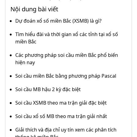
Nội dung bài viết
Dự đoán xổ số miền Bắc (XSMB) là gì?
Tìm hiểu đài và thời gian xổ các tỉnh tại xổ số
miền Bắc
Các phương pháp soi cầu miền Bắc phổ biến
hiện nay
Soi cầu miền Bắc bằng phương pháp Pascal
Soi cầu MB hậu 2 kỳ đặc biệt
Soi cầu XSMB theo ma trận giải đặc biệt
Soi cầu xổ số MB theo ma trận giải nhất
Giải thích và địa chỉ uy tín xem các phân tích