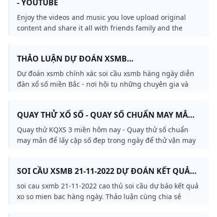
- YOUTUBE
Enjoy the videos and music you love upload original
content and share it all with friends family and the
world on YouTube.
THẢO LUẬN DỰ ĐOÁN XSMB
FORUMKETQUA.NET - DIỄN ĐÀN XỔ SỐ LỚN
Dự đoán xsmb chính xác soi cầu xsmb hàng ngày diễn
NHẤT VIỆT NAM!
đàn xổ số miền Bắc - nơi hội tụ những chuyên gia và
cộng đồng đam mê số học hàng đầu Việt Nam.
QUAY THỬ XỔ SỐ - QUAY SỐ CHUẨN MAY MẮN
TRONG NGÀY
Quay thử KQXS 3 miền hôm nay - Quay thử số chuẩn
may mắn để lấy cặp số đẹp trong ngày để thử vận may
SOI CẦU XSMB 21-11-2022 DỰ ĐOÁN KẾT QUẢ
XỔ SỐ MIỀN BẮC - THƯ GIÃN - DIỄN ĐÀN
soi cau sxmb 21-11-2022 cao thủ soi cầu dự báo kết quả
CADVIET
xo so mien bac hàng ngày. Thảo luận cùng chia sẻ
những phương pháp bí kíp soi cau chinh xac có tỷ lệ