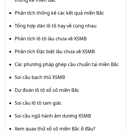
thống kê miền Bắc
Phân tích thống kê các kết quả miền Bắc
Tổng hợp dàn lô tô hay về cùng nhau
Phân tích lô tô lâu chưa về XSMB
Phân tích Đặc biệt lâu chưa về XSMB
Các phương pháp ghép cầu chuẩn tại miền Bắc
Soi cầu bạch thủ XSMB
Dự đoán lô tô xổ số miền Bắc
Soi cầu lô tô tam giác
Soi cầu ngũ hành âm dương XSMB
Xem quay thử xổ số miền Bắc ở đâu?