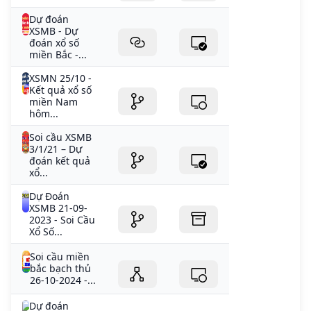
Dự đoán
XSMB - Dự
đoán xổ số
miền Bắc -...
XSMN 25/10 -
Kết quả xổ số
miền Nam
hôm...
Soi cầu XSMB
3/1/21 – Dự
đoán kết quả
xổ...
Dự Đoán
XSMB 21-09-
2023 - Soi Cầu
Xổ Số...
Soi cầu miền
bắc bạch thủ
26-10-2024 -...
Dự đoán