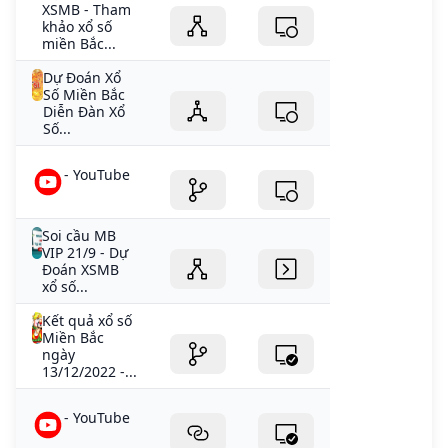
XSMB - Tham
khảo xổ số
miền Bắc...
Dự Đoán Xổ
Số Miền Bắc
Diễn Đàn Xổ
Số...
- YouTube
Soi cầu MB
VIP 21/9 - Dự
Đoán XSMB
xổ số...
Kết quả xổ số
Miền Bắc
ngày
13/12/2022 -...
- YouTube