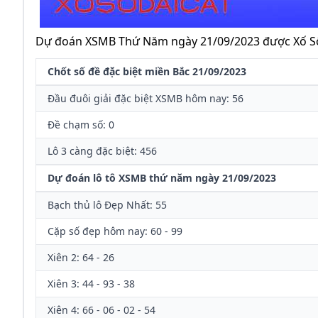
Dự đoán XSMB Thứ Năm ngày 21/09/2023 được Xố Số 
Chốt số đề đặc biệt miền Bắc 21/09/2023
Đầu đuôi giải đặc biệt XSMB hôm nay: 56
Đề chạm số: 0
Lô 3 càng đặc biệt: 456
Dự đoán lô tô XSMB thứ năm ngày 21/09/2023
Bạch thủ lô Đẹp Nhất: 55
Cặp số đẹp hôm nay: 60 - 99
Xiên 2: 64 - 26
Xiên 3: 44 - 93 - 38
Xiên 4: 66 - 06 - 02 - 54