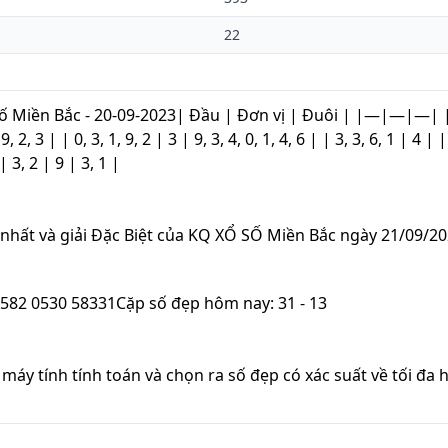
22
số Miền Bắc - 20-09-2023| Đầu | Đơn vị | Đuôi | |—|—|—| | 
 9, 2, 3 | | 0, 3, 1, 9, 2 | 3 | 9, 3, 4, 0, 1, 4, 6 | | 3, 3, 6, 1 | 4 | 
| 3, 2 | 9 | 3, 1 |
i nhất và giải Đặc Biệt của KQ XỔ SỐ Miền Bắc ngày 21/09/2
82 0530 58331Cặp số đẹp hôm nay: 31 - 13
máy tính tính toán và chọn ra số đẹp có xác suất về tối đa