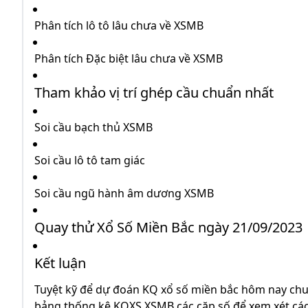
Phân tích lô tô lâu chưa về XSMB
Phân tích Đặc biệt lâu chưa về XSMB
Tham khảo vị trí ghép cầu chuẩn nhất
Soi cầu bạch thủ XSMB
Soi cầu lô tô tam giác
Soi cầu ngũ hành âm dương XSMB
Quay thử Xổ Số Miền Bắc ngày 21/09/2023
Kết luận
Tuyệt kỹ để dự đoán KQ xổ số miền bắc hôm nay chuẩ
bảng thống kê KQXS XSMB các cặp số để xem xét các 