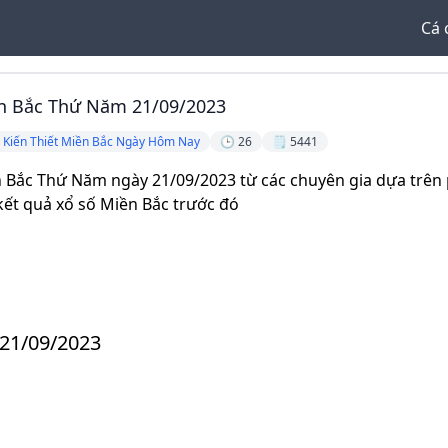
Cá 
ền Bắc Thứ Năm 21/09/2023
 Kiến Thiết Miền Bắc Ngày Hôm Nay
🕒 26
🗒️ 5441
n Bắc Thứ Năm ngày 21/09/2023 từ các chuyên gia dựa trê
kết quả xổ số Miền Bắc trước đó
21/09/2023