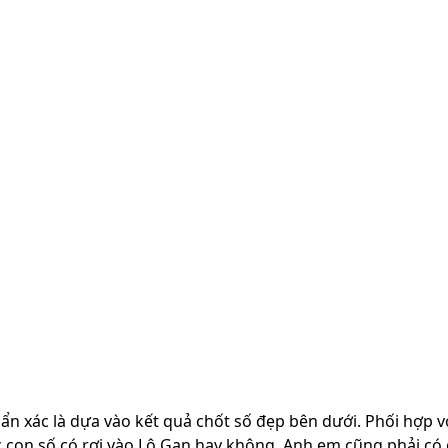
n xác là dựa vào kết quả chốt số đẹp bên dưới. Phối hợp v
con số có rơi vào Lô Gan hay không. Anh em cũng phải có 