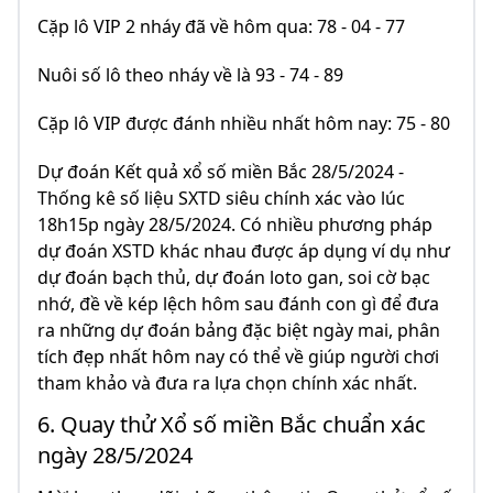
Cặp lô VIP 2 nháy đã về hôm qua: 78 - 04 - 77
Nuôi số lô theo nháy về là 93 - 74 - 89
Cặp lô VIP được đánh nhiều nhất hôm nay: 75 - 80
Dự đoán Kết quả xổ số miền Bắc 28/5/2024 -
Thống kê số liệu SXTD siêu chính xác vào lúc
18h15p ngày 28/5/2024. Có nhiều phương pháp
dự đoán XSTD khác nhau được áp dụng ví dụ như
dự đoán bạch thủ, dự đoán loto gan, soi cờ bạc
nhớ, đề về kép lệch hôm sau đánh con gì để đưa
ra những dự đoán bảng đặc biệt ngày mai, phân
tích đẹp nhất hôm nay có thể về giúp người chơi
tham khảo và đưa ra lựa chọn chính xác nhất.
6. Quay thử Xổ số miền Bắc chuẩn xác
ngày 28/5/2024