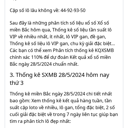
Cặp số lô lâu không về: 44-92-93-50​​​​​​​
Sau đây là những phân tích số liệu xổ số Xổ số
miền Bắc hôm qua, Thống kê số liệu tần suất lô
VIP về nhiều nhất, ít nhất, lô VIP gan, đề gan,
Thống kê số liệu lô VIP gan, chu kỳ giải đặc biệt…
Các bạn có thể xem Phân tích thống kê KQXSMB
chính xác 110% để dự đoán Kết quả xổ số miền
Bắc ngày 28/5/2024 chuẩn nhất.
3. Thống kê SXMB 28/5/2024 hôm nay
thứ 3
Thống kê miền Bắc ngày 28/5/2024 chi tiết nhất
bao gồm: Xem thống kê kết quả hàng tuần, tần
suất cặp loto về nhiều, lô gan, tổng đặc biệt, 2 số
cuối giải đặc biệt về trong 7 ngày liên tục giúp bạn
tìm ra phân tích lô đẹp nhất: