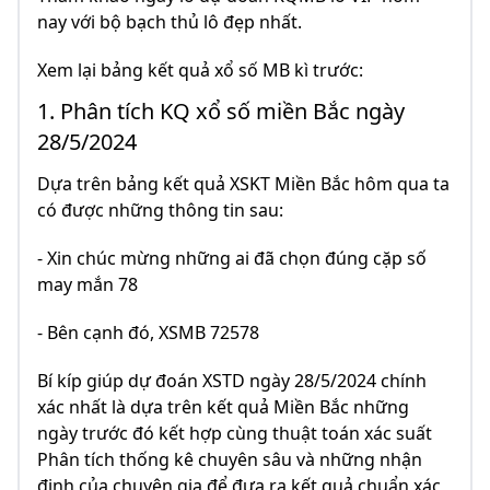
nay với bộ bạch thủ lô đẹp nhất.
Xem lại bảng kết quả xổ số MB kì trước:
1. Phân tích KQ xổ số miền Bắc ngày
28/5/2024
Dựa trên bảng kết quả XSKT Miền Bắc hôm qua ta
có được những thông tin sau:
- Xin chúc mừng những ai đã chọn đúng cặp số
may mắn 78
- Bên cạnh đó, XSMB 72578​​​​​​​
Bí kíp giúp dự đoán XSTD ngày 28/5/2024 chính
xác nhất là dựa trên kết quả Miền Bắc những
ngày trước đó kết hợp cùng thuật toán xác suất
Phân tích thống kê chuyên sâu và những nhận
định của chuyên gia để đưa ra kết quả chuẩn xác