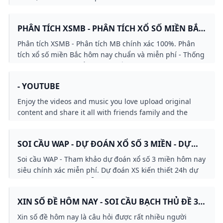
PHÂN TÍCH XSMB - PHÂN TÍCH XỔ SỐ MIỀN BẮC
- PHÂN TÍCH MB
Phân tích XSMB - Phân tích MB chính xác 100%. Phân
tích xổ số miền Bắc hôm nay chuẩn và miễn phí - Thống
kê nhanh kết quả xổ số miền Bắc hàng tuần
- YOUTUBE
Enjoy the videos and music you love upload original
content and share it all with friends family and the
world on YouTube.
SOI CẦU WAP - DỰ ĐOÁN XỔ SỐ 3 MIỀN - DỰ
ĐOÁN XS 24H
Soi cầu WAP - Tham khảo dự đoán xổ số 3 miền hôm nay
siêu chính xác miễn phí. Dự đoán XS kiến thiết 24h dự
Đoán KQXS ba miền dễ trúng thưởng DD KQ XS
XIN SỐ ĐỀ HÔM NAY - SOI CẦU BẠCH THỦ ĐỀ 3
MIỀN BẮC TRUNG NAM
Xin số đề hôm nay là câu hỏi được rất nhiều người