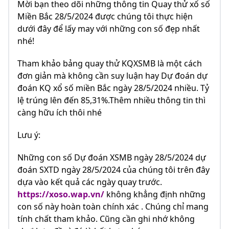
Mời bạn theo dõi những thông tin Quay thử xổ số
Miền Bắc 28/5/2024 được chúng tôi thực hiện
dưới đây để lấy may với những con số đẹp nhất
nhé!
Tham khảo bảng quay thử KQXSMB là một cách
đơn giản mà không cần suy luận hay Dự đoán dự
đoán KQ xổ số miền Bắc ngày 28/5/2024 nhiều. Tỷ
lệ trúng lên đến 85,31%.Thêm nhiều thông tin thì
càng hữu ích thôi nhé
Lưu ý:
Những con số Dự đoán XSMB ngày 28/5/2024 dự
đoán SXTD ngày 28/5/2024 của chúng tôi trên đây
dựa vào kết quả các ngày quay trước.
https://xoso.wap.vn/
không khẳng định những
con số này hoàn toàn chính xác . Chúng chỉ mang
tính chất tham khảo. Cũng cần ghi nhớ không