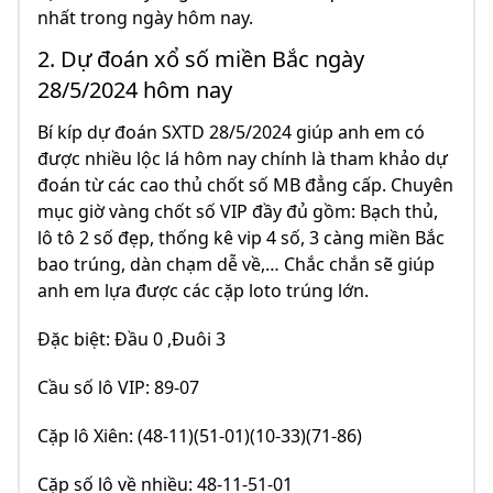
nhất trong ngày hôm nay.
2. Dự đoán xổ số miền Bắc ngày
28/5/2024 hôm nay
Bí kíp dự đoán SXTD 28/5/2024 giúp anh em có
được nhiều lộc lá hôm nay chính là tham khảo dự
đoán từ các cao thủ chốt số MB đẳng cấp. Chuyên
mục giờ vàng chốt số VIP đầy đủ gồm: Bạch thủ,
lô tô 2 số đẹp, thống kê vip 4 số, 3 càng miền Bắc
bao trúng, dàn chạm dễ về,… Chắc chắn sẽ giúp
anh em lựa được các cặp loto trúng lớn.
Đặc biệt: Đầu 0 ,Đuôi 3
Cầu số lô VIP: 89-07
Cặp lô Xiên: (48-11)(51-01)(10-33)(71-86)
Cặp số lô về nhiều: 48-11-51-01​​​​​​​