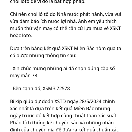
chơi loto đề vì đó là bất hợp pháp.
Chỉ nên chơi lô tô do Nhà nước phát hành, vừa vui
vừa đảm bảo ích nước lợi nhà. Anh em yêu thích
muốn thử vận may có thể căn cứ lựa mua vé XSKT
hoặc loto.
Dựa trên bảng kết quả XSKT Miền Bắc hôm qua ta
có được những thông tin sau:
- Xin chúc mừng những ai đã chọn đúng cặp số
may mắn 78
- Bên cạnh đó, XSMB 72578​​​​​​​
Bí kíp giúp dự đoán XSTD ngày 28/5/2024 chính
xác nhất là dựa trên kết quả Miền Bắc những
ngày trước đó kết hợp cùng thuật toán xác suất
Phân tích thống kê chuyên sâu và những nhận
định của chuyên gia để đưa ra kết quả chuẩn xác