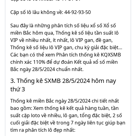
Cặp số lô lâu không về: 44-92-93-50​​​​​​​
Sau đây là những phân tích số liệu xổ số Xổ số
miền Bắc hôm qua, Thống kê số liệu tần suất lô
VIP về nhiều nhất, ít nhất, lô VIP gan, đề gan,
Thống kê số liệu lô VIP gan, chu kỳ giải đặc biệt…
Các bạn có thể xem Phân tích thống kê KQXSMB
chính xác 110% để dự đoán Kết quả xổ số miền
Bắc ngày 28/5/2024 chuẩn nhất.
3. Thống kê SXMB 28/5/2024 hôm nay
thứ 3
Thống kê miền Bắc ngày 28/5/2024 chi tiết nhất
bao gồm: Xem thống kê kết quả hàng tuần, tần
suất cặp loto về nhiều, lô gan, tổng đặc biệt, 2 số
cuối giải đặc biệt về trong 7 ngày liên tục giúp bạn
tìm ra phân tích lô đẹp nhất: