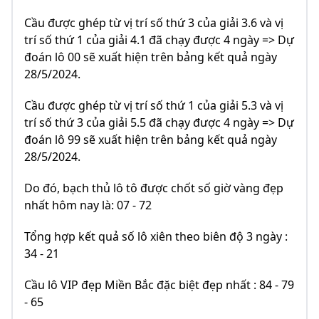
Cầu được ghép từ vị trí số thứ 3 của giải 3.6 và vị
trí số thứ 1 của giải 4.1 đã chạy được 4 ngày => Dự
đoán lô 00 sẽ xuất hiện trên bảng kết quả ngày
28/5/2024.
Cầu được ghép từ vị trí số thứ 1 của giải 5.3 và vị
trí số thứ 3 của giải 5.5 đã chạy được 4 ngày => Dự
đoán lô 99 sẽ xuất hiện trên bảng kết quả ngày
28/5/2024.
Do đó, bạch thủ lô tô được chốt số giờ vàng đẹp
nhất hôm nay là: 07 - 72
Tổng hợp kết quả số lô xiên theo biên độ 3 ngày :
34 - 21
Cầu lô VIP đẹp Miền Bắc đặc biệt đẹp nhất : 84 - 79
- 65