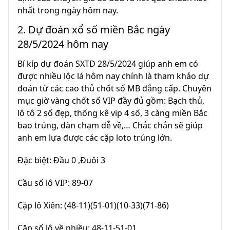
nhất trong ngày hôm nay.
2. Dự đoán xổ số miền Bắc ngày
28/5/2024 hôm nay
Bí kíp dự đoán SXTD 28/5/2024 giúp anh em có
được nhiều lộc lá hôm nay chính là tham khảo dự
đoán từ các cao thủ chốt số MB đẳng cấp. Chuyên
mục giờ vàng chốt số VIP đầy đủ gồm: Bạch thủ,
lô tô 2 số đẹp, thống kê vip 4 số, 3 càng miền Bắc
bao trúng, dàn chạm dễ về,… Chắc chắn sẽ giúp
anh em lựa được các cặp loto trúng lớn.
Đặc biệt: Đầu 0 ,Đuôi 3
Cầu số lô VIP: 89-07
Cặp lô Xiên: (48-11)(51-01)(10-33)(71-86)
Cặp số lô về nhiều: 48-11-51-01​​​​​​​