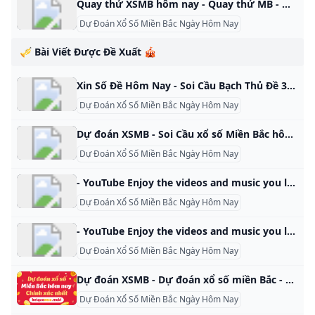
Quay thử XSMB hôm nay - Quay thử MB - Quay số lấy hên may mắn Quay thu XSMB lấy hên trước giờ tường thuật xổ số, Quay thử Xổ số Miền Bắc hôm nay trước khi mua vé xổ số kiến thiết MB, chúc bạn may mắn! XSMBXSMB Thứ 5XSMB 19/06/2025 Quay thử xổ số miền Bắc hôm nay, quay thử XSMB được xoso.com.vn lấy ngẫu nhiên từ kết quả quay thưởng xổ số truyền thống đài XSMB của một ngày bất kỳ đã mở thưởng trong quá khứ được lưu trữ trong suốt hơn chục năm qua, không theo bất kỳ một quy luật hay xu hướng cụ thể nào.
Dự Đoán Xổ Số Miền Bắc Ngày Hôm Nay
🎺 Bài Viết Được Đề Xuất 🎪
Xin Số Đề Hôm Nay - Soi Cầu Bạch Thủ Đề 3 Miền Bắc Trung Nam Xin số đề hôm nay là câu hỏi được rất nhiều người muốn có câu trả lời chính xác, nhất là với những người hay soi cầu đề miền Bắc. Trên khắp các diễn đàn hiện nay có rất nhiều cao thủ, các bậc tiền bối sẵn sàng chia sẻ những kinh nghiệm giúp tìm ra những con số đề sẽ về ngày hôm nay. Soi CầuSoi cầu XSMBSoi cầu XSMTSoi cầu XSMNKinh nghiệm lô đềSổ Mơ Lô Đề lieu nguyen 25/10/2024 Không có bình luận Xin số đề hôm nay 26-10-2024 miễn phí từ các chuyên gia soicau888me, dự đoán dàn đề siêu VIP, nơi hội tụ của các cao thủ và hàng trăm người chơi lâu năm giàu kinh nghiệm Những cặp số đẹp nhất… Đọc thêm… lieu nguyen 24/10/2024 Không có bình luận Xin số đề hôm nay 25-10-2024 miễn phí từ các chuyên gia soicau888me, dự đoán dàn đề siêu VIP, nơi hội tụ của các cao thủ và hàng trăm người chơi lâu năm giàu kinh nghiệm Những cặp số đẹp nhất… Đọc thêm… lieu nguyen 22/10/2024 Không có bình luận Xin số đề hôm nay 23-10-2024 miễn phí từ các chuyên gia soicau888me, dự đoán dàn đề siêu VIP, nơi hội tụ của các cao thủ và hàng trăm người chơi lâu năm giàu kinh nghiệm Những cặp số đẹp nhất… Đọc thêm… lieu nguyen 21/10/2024 Không có bình luận Xin số đề hôm nay 22-10-2024 miễn phí từ các chuyên gia soicau888me, dự đoán dàn đề siêu VIP, nơi hội tụ của các cao thủ và hàng trăm người chơi lâu năm giàu kinh nghiệm Những cặp số đẹp nhất… Đọc thêm… lieu nguyen 20/10/2024 Không có bình luận Xin số đề hôm nay 21-10-2024 miễn phí từ các chuyên gia soicau888me, dự đoán dàn đề siêu VIP, nơi hội tụ của các cao thủ và hàng trăm người chơi lâu năm giàu kinh nghiệm Những cặp số đẹp nhất… Đọc thêm… lieu nguyen 19/10/2024 Không có bình luận Xin số đề hôm nay 20-10-2024 miễn phí từ các chuyên gia soicau888me, dự đoán dàn đề siêu VIP, nơi hội tụ của các cao thủ và hàng trăm người chơi lâu năm giàu kinh nghiệm Những cặp số đẹp nhất… Đọc thêm… lieu nguyen 19/10/2024 Không có bình luận Xin số đề hôm nay 19-10-2024 miễn phí từ các chuyên gia soicau888me, dự đoán dàn đề siêu VIP, nơi hội tụ của các cao thủ và hàng trăm người chơi lâu năm giàu kinh nghiệm Những cặp số đẹp nhất… Đọc thêm… lieu nguyen 17/10/2024 Không có bình luận Xin số đề hôm nay 18-10-2024 miễn phí từ các chuyên gia soicau888me, dự đoán dàn đề siêu VIP, nơi hội tụ của các cao thủ và hàng trăm người chơi lâu năm giàu kinh nghiệm Những cặp số đẹp nhất… Đọc thêm… lieu nguyen 16/10/2024 Không có bình luận Xin số đề hôm nay 17-10-2024 miễn phí từ các chuyên gia soicau888me, dự đoán dàn đề siêu VIP, nơi hội tụ của các cao thủ và hàng trăm người chơi lâu năm giàu kinh nghiệm Những cặp số đẹp nhất… Đọc thêm… lieu nguyen 15/10/2024 Không có bình luận Xin số đề hôm nay 16-10-2024 miễn phí từ các chuyên gia soicau888me, dự đoán dàn đề siêu VIP, nơi hội tụ của các cao thủ và hàng trăm người chơi lâu năm giàu kinh nghiệm Những cặp số đẹp nhất… Đọc thêm…
Dự Đoán Xổ Số Miền Bắc Ngày Hôm Nay
Dự đoán XSMB - Soi Cầu xổ số Miền Bắc hôm nay - DD XSMB Dự đoán xổ số miền bắc - Soi cầu XSMB - Dự đoán kết quả xổ số miền bắc hôm nay. Thống kê KQ XSMB 30 ngày gần nhất. Dự đoán xổ số Miền Bắc ngày 26/10/2024, dự đoán kết quả các đài Miền Bắc hôm nay, soi cầu Miền Bắc ngày 26-10-2024, chốt số lô giải tám, đặc biệt đầu đuôi, bao lô 2 số chính xác nhất. Dự đoán xổ số Miền Bắc ngày 25/10/2024, dự đoán kết quả các đài Miền Bắc hôm nay, soi cầu Miền Bắc ngày 25-10-2024, chốt số lô giải tám, đặc biệt đầu đuôi, bao lô 2 số chính xác nhất.
Dự Đoán Xổ Số Miền Bắc Ngày Hôm Nay
- YouTube Enjoy the videos and music you love, upload original content, and share it all with friends, family, and the world on YouTube.
Dự Đoán Xổ Số Miền Bắc Ngày Hôm Nay
- YouTube Enjoy the videos and music you love, upload original content, and share it all with friends, family, and the world on YouTube.
Dự Đoán Xổ Số Miền Bắc Ngày Hôm Nay
Dự đoán XSMB - Dự đoán xổ số miền Bắc - Soi cau MB hôm nay Soi cầu MB - Dự đoán XSMB minh ngọc chính xác. Tham khảo dự đoán xổ số miền Bắc hôm nay siêu chuẩn, miễn phí. Dự đoán KQXSMB 366 cực chuẩn từ các cao thủ ketquaveso.mobi Trang chủ XSMB XSMN XSMT Dự đoán Quay thử Sổ mơ Sổ kết quả Điện toán Vietlott Thống kê Tin tức Trang chủ XSMB Thứ 2 Thứ 3 Thứ 4 Thứ 5 Thứ 6
Dự Đoán Xổ Số Miền Bắc Ngày Hôm Nay