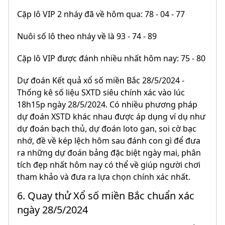
Cặp lô VIP 2 nháy đã về hôm qua: 78 - 04 - 77
Nuôi số lô theo nháy về là 93 - 74 - 89
Cặp lô VIP được đánh nhiều nhất hôm nay: 75 - 80
Dự đoán Kết quả xổ số miền Bắc 28/5/2024 -
Thống kê số liệu SXTD siêu chính xác vào lúc
18h15p ngày 28/5/2024. Có nhiều phương pháp
dự đoán XSTD khác nhau được áp dụng ví dụ như
dự đoán bạch thủ, dự đoán loto gan, soi cờ bạc
nhớ, đề về kép lệch hôm sau đánh con gì để đưa
ra những dự đoán bảng đặc biệt ngày mai, phân
tích đẹp nhất hôm nay có thể về giúp người chơi
tham khảo và đưa ra lựa chọn chính xác nhất.
6. Quay thử Xổ số miền Bắc chuẩn xác
ngày 28/5/2024