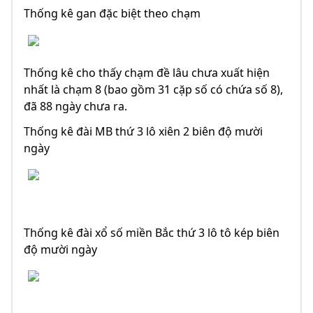
Thống kê gan đặc biệt theo chạm
Thống kê cho thấy chạm đề lâu chưa xuất hiện
nhất là chạm 8 (bao gồm 31 cặp số có chứa số 8),
đã 88 ngày chưa ra.
Thống kê đài MB thứ 3 lô xiên 2 biên độ mười
ngày
Thống kê đài xổ số miền Bắc thứ 3 lô tô kép biên
độ mười ngày