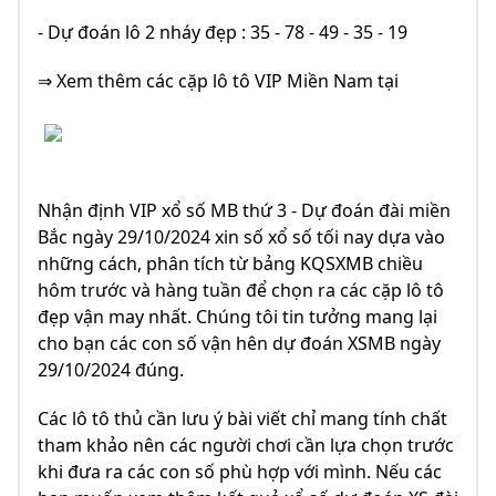
- Dự đoán lô 2 nháy đẹp : 35 - 78 - 49 - 35 - 19
⇒ Xem thêm các cặp lô tô VIP Miền Nam tại
Nhận định VIP xổ số MB thứ 3 - Dự đoán đài miền
Bắc ngày 29/10/2024 xin số xổ số tối nay dựa vào
những cách, phân tích từ bảng KQSXMB chiều
hôm trước và hàng tuần để chọn ra các cặp lô tô
đẹp vận may nhất. Chúng tôi tin tưởng mang lại
cho bạn các con số vận hên dự đoán XSMB ngày
29/10/2024 đúng.
Các lô tô thủ cần lưu ý bài viết chỉ mang tính chất
tham khảo nên các người chơi cần lựa chọn trước
khi đưa ra các con số phù hợp với mình. Nếu các