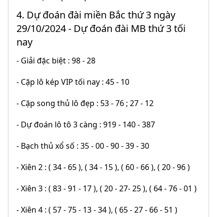
4. Dự đoán đài miền Bắc thứ 3 ngày
29/10/2024 - Dự đoán đài MB thứ 3 tối
nay
- Giải đặc biệt : 98 - 28
- Cặp lô kép VIP tối nay : 45 - 10
- Cặp song thủ lô đẹp : 53 - 76 ; 27 - 12
- Dự đoán lô tô 3 càng : 919 - 140 - 387
- Bạch thủ xổ số : 35 - 00 - 90 - 39 - 30
- Xiên 2 : ( 34 - 65 ), ( 34 - 15 ), ( 60 - 66 ), ( 20 - 96 )
- Xiên 3 : ( 83 - 91 - 17 ), ( 20 - 27- 25 ), ( 64 - 76 - 01 )
- Xiên 4 : ( 57 - 75 - 13 - 34 ), ( 65 - 27 - 66 - 51 )