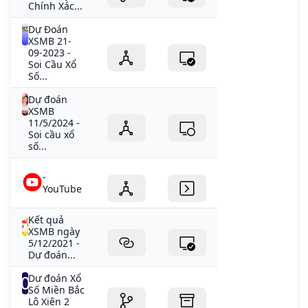
Chính Xác...
Dự Đoán
XSMB 21-
09-2023 -
Soi Cầu Xổ
Số...
Dự đoán
XSMB
11/5/2024 -
Soi cầu xổ
số...
-
YouTube
Kết quả
XSMB ngày
5/12/2021 -
Dự đoán...
Dư đoán Xổ
Số Miền Bắc
Lô Xiên 2