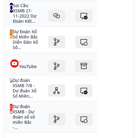
Soi Cầu
XSMB 21-
11-2022 Dự
Đoán Kết...
Dự Đoán Xổ
Số Miền Bắc
Diễn Đàn Xổ
Số...
-
YouTube
Dự đoán
XSMB 7/8 -
Dự đoán Xổ
Số Miền...
Dự đoán
XSMB - Dự
đoán xổ số
miền Bắc
-...