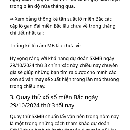
trong biên độ nửa tháng qua.
⇒ Xem bảng thống kê tần suất lô miền Bắc các
cặp lô gan đài miền Bắc lâu chưa về trong tháng
chi tiết nhất tại:
Thống kê lô câm MB lâu chưa về
Hy vọng rằng với khả năng dự đoán SXMB ngày
29/10/2024 thứ 3 chính xác này, chiều nay chuyên
gia sẽ giúp những bạn tìm ra được cho mình các
con số vận may sẽ xuất hiện trong lần mở thưởng
trong chiều nay.
3. Quay thử xổ số miền Bắc ngày
29/10/2024 thứ 3 tối nay
Quay thử SXMB chuẩn lấy vận hên trong hôm nay
là một trong những cách tham khảo dự đoán