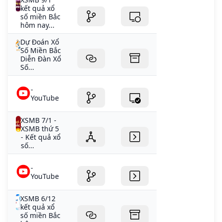
kết quả xổ
số miền Bắc
hôm nay...
Dự Đoán Xổ
Số Miền Bắc
Diễn Đàn Xổ
Số...
-
YouTube
XSMB 7/1 -
XSMB thứ 5
- Kết quả xổ
số...
-
YouTube
XSMB 6/12
kết quả xổ
số miền Bắc