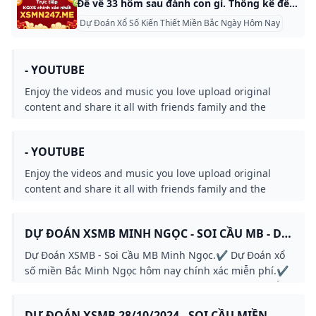
Đề về 33 hôm sau đánh con gì. Thống kê đề về 33 đánh lô con gì Đề về 33 hôm sau đánh lô con gì. Thống kê đề về 33 đánh lô con gì, đề về 33 ngày mai lô ra những con gì, giải đặc biệt sẽ về con gì. Khi giải đặc biệt Miền Bắc về 33, hôm sau giải đặc biệt về những con số sau: Bộ số Bộ số Bộ số Bộ số Bộ số 16 : 3 lần 92 : 3 lần 32 : 2 lần 45 : 2 lần 62 : 2 lần 13 : 2 lần 64 : 2 lần 91 : 2 lần 39 : 2 lần 56 : 2 lần 60 : 2 lần 14 : 2 lần 80 : 2 lần 20 : 2 lần 33 : 2 lần 44 : 2 lần 87 : 2 lần 26 : 1 lần 12 : 1 lần 21 : 1 lần 47 : 1 lần 36 : 1 lần 24 : 1 lần 59 : 1 lần 85 : 1 lần 94 : 1 lần 89 : 1 lần 77 : 1 lần 05 : 1 lần 06 : 1 lần 81 : 1 lần 17 : 1 lần 18 : 1 lần 34 : 1 lần 22 : 1 lần 08 : 1 lần 07 : 1 lần 70 : 1 lần 78 : 1 lần 63 : 1 lần 50 : 1 lần 55 : 1 lần 41 : 1 lần 27 : 1 lần 52 : 1 lần 01 : 1 lần 54 : 1 lần 19 : 1 lần 69 : 1 lần 03 : 1 lần 09 : 1 lần 02 : 1 lần 48 : 1 lần Bộ số Bộ số Bộ số Bộ số Bộ số 16 : 3 lần 92 : 3 lần 32 : 2 lần 45 : 2 lần 62 : 2 lần 13 : 2 lần 64 : 2 lần 91 : 2 lần 39 : 2 lần 56 : 2 lần 60 : 2 lần 14 : 2 lần 80 : 2 lần 20 : 2 lần 33 : 2 lần 44 : 2 lần 87 : 2 lần 26 : 1 lần 12 : 1 lần 21 : 1 lần 47 : 1 lần 36 : 1 lần 24 : 1 lần 59 : 1 lần 85 : 1 lần 94 : 1 lần 89 : 1 lần 77 : 1 lần 05 : 1 lần 06 : 1 lần 81 : 1 lần 17 : 1 lần 18 : 1 lần 34 : 1 lần 22 : 1 lần 08 : 1 lần 07 : 1 lần 70 : 1 lần 78 : 1 lần 63 : 1 lần 50 : 1 lần 55 : 1 lần 41 : 1 lần 27 : 1 lần 52 : 1 lần 01 : 1 lần 54 : 1 lần 19 : 1 lần 69 : 1 lần 03 : 1 lần 09 : 1 lần 02 : 1 lần 48 : 1 lần Khi đề Miền Bắc về 33, 10 bộ số về nhiều nhất hôm sau: Bộ số Xuất hiện 78 29 lần 92 29 lần 80 28 lần 81 26 lần 89 26 lần Cặp số Xuất hiện 91 26 lần 08 26 lần 47 26 lần 44 25 lần 24 25 lần Bộ số Xuất hiện 78 29 lần 92 29 lần 80 28 lần 81 26 lần 89 26 lần Cặp số Xuất hiện 91 26 lần 08 26 lần 47 26 lần 44 25 lần 24 25 lần ⇒ Ngoài ra bạn có thể xem thêm:- Xem thêm thống kê lô gan Miền Bắc
Dự Đoán Xổ Số Kiến Thiết Miền Bắc Ngày Hôm Nay
- YOUTUBE
Enjoy the videos and music you love upload original
content and share it all with friends family and the
world on YouTube.
- YOUTUBE
Enjoy the videos and music you love upload original
content and share it all with friends family and the
world on YouTube.
DỰ ĐOÁN XSMB MINH NGỌC - SOI CẦU MB - DỰ
ĐOÁN XỔ SỐ MIỀN BẮC HÔM NAY
Dự Đoán XSMB - Soi Cầu MB Minh Ngọc.✔️ Dự Đoán xổ
số miền Bắc Minh Ngọc hôm nay chính xác miễn phí.✔️
Tham khảo dự đoán MB - Soi cầu XSMB 24h siêu chuẩn
DD KQXSMB
DỰ ĐOÁN XSMB 28/10/2024 - SOI CẦU MIỀN