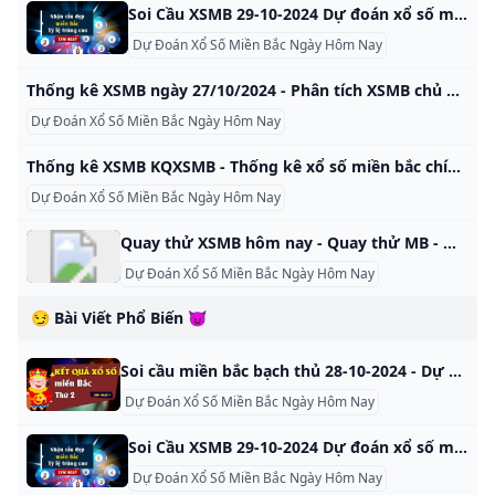
Soi Cầu XSMB 29-10-2024 Dự đoán xổ số miền bắc ngày 29 tháng 10 Soi cầu dự đoán XSMB 29/10/2024 - Dự đoán xổ số miền bắc ngày 29 tháng 10 năm 2024. Soi cầu MB 29-10 chọn ra lô đẹp hôm nay, Dự Đoán Xổ Số Miền Bắc Miễn Phí. Soi Cầu XSMB 29-10-2024 – Là một người chơi yêu thích bộ môn cá cược lô đề, chắc hẳn ai trong số các bạn cũng đều có một cách dự đoán xổ số miền bắc ngày 29 tháng 10 năm 2024 riêng cho bản thân mình.
Dự Đoán Xổ Số Miền Bắc Ngày Hôm Nay
Thống kê XSMB ngày 27/10/2024 - Phân tích XSMB chủ nhật hôm nay Thống kê XSMB ngày 27/10/2024 - Thống kê kết quả xổ số miền Bắc hôm nay chủ nhật - Thống kê XSMB ngày 27/10/2024 chốt số lô giải tám, đặc biệt đầu đuôi, bao lô 2 số chuẩn xác hoàn toàn miễn phí. Thống kê XSMB ngày 27/10/2024 - Phân tích XSMB chủ nhật hôm nay Thống kê XSMB ngày 27/10/2024 - Thống kê kết quả xổ số miền Bắc hôm nay chủ nhật - Thống kê XSMB ngày 27/10/2024 chốt số lô giải tám, đặc biệt đầu đuôi, bao lô 2 số chuẩn xác hoàn toàn miễn phí.
Dự Đoán Xổ Số Miền Bắc Ngày Hôm Nay
Thống kê XSMB KQXSMB - Thống kê xổ số miền bắc chính xác nhất Thống kê XSMB - Thống kê kết quả xổ số miền bắc hôm nay. Thống kê KQXSMB của các chuyên gia miễn phí siêu chuẩn chính xác nhất DỰ ĐOÁN XỔ SỐ Phân tích XSMB 06/02/2025 thống kê số đẹp miền Bắc thứ 5Phân tích XSMB ngày 06/02/2025 - Phân tích kết quả xổ số miền Bắc hôm nay thứ 5 - Thống kê XSMB 06/02/2025 chốt lô giải tám và đặc biệt.
Dự Đoán Xổ Số Miền Bắc Ngày Hôm Nay
Quay thử XSMB hôm nay - Quay thử MB - Quay số lấy hên may mắn Quay thu XSMB lấy hên trước giờ tường thuật xổ số, Quay thử Xổ số Miền Bắc hôm nay trước khi mua vé xổ số kiến thiết MB, chúc bạn may mắn! XSMBXSMB Thứ 5XSMB 19/06/2025 Quay thử xổ số miền Bắc hôm nay, quay thử XSMB được xoso.com.vn lấy ngẫu nhiên từ kết quả quay thưởng xổ số truyền thống đài XSMB của một ngày bất kỳ đã mở thưởng trong quá khứ được lưu trữ trong suốt hơn chục năm qua, không theo bất kỳ một quy luật hay xu hướng cụ thể nào.
Dự Đoán Xổ Số Miền Bắc Ngày Hôm Nay
😏 Bài Viết Phổ Biến 😈
Soi cầu miền bắc bạch thủ 28-10-2024 - Dự đoán xsmb 28 tháng 10 năm 2024 Soi cầu dự đoán xsmb miền bắc bạch thủ 28/10/2024 miễn phí - Dự đoán xổ số miền bắc ngày 28 tháng 10 năm 2024 bạch thủ - Soi cầu bạch thủ dự đoán Miền Bắc chính xác Soi cầu dự đoán xsmb bạch thủ lô ngày 28-10-2024 chuẩn xác nhất hôm nay dựa trên các phân tích đánh giá từ các chuyên gia soi cầu 247 tv trong ngành kết hợp cùng hệ thống soi cầu dự đoán uy tín nhất hiện nay.
Dự Đoán Xổ Số Miền Bắc Ngày Hôm Nay
Soi Cầu XSMB 29-10-2024 Dự đoán xổ số miền bắc ngày 29 tháng 10 Soi cầu dự đoán XSMB 29/10/2024 - Dự đoán xổ số miền bắc ngày 29 tháng 10 năm 2024. Soi cầu MB 29-10 chọn ra lô đẹp hôm nay, Dự Đoán Xổ Số Miền Bắc Miễn Phí. Soi Cầu XSMB 29-10-2024 – Là một người chơi yêu thích bộ môn cá cược lô đề, chắc hẳn ai trong số các bạn cũng đều có một cách dự đoán xổ số miền bắc ngày 29 tháng 10 năm 2024 riêng cho bản thân mình.
Dự Đoán Xổ Số Miền Bắc Ngày Hôm Nay