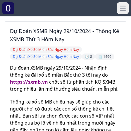
Ope
Dự Đoán XSMB Ngày 29/10/2024 - Thống Kê
XSMB Thứ 3 Hôm Nay
Dự Đoán Xổ Số Miền Bắc Ngày Hôm Nay
Dự Đoán Xổ Số Miền Bắc Ngày Hôm Nay
🕒 8
🗒️ 1499
Dự đoán XSMB ngày 29/10/2024 - Nhận định
thống kê đài xổ số miền Bắc thứ 3 tối nay do
https://sxmb.vn
chốt số từ phân tích KQ SXMB
trong nhiều lần mở thưởng siêu chuẩn, miễn phí.
Thống kê xổ số MB chiều nay sẽ giúp cho các
người chơi có được các con số thống kê chi tiết
nhất. Bạn sẽ lựa chọn được các con số VIP nhất
thông qua bộ lô về nhiều nhất trong mười ngày
gần đây, những con lô câm lâu ngày không ra.