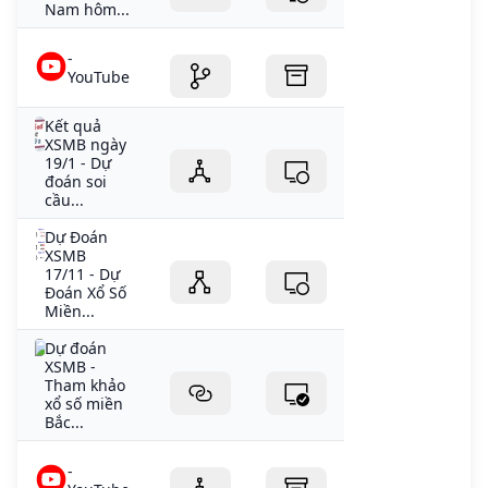
Nam hôm...
-
YouTube
Kết quả
XSMB ngày
19/1 - Dự
đoán soi
cầu...
Dự Đoán
XSMB
17/11 - Dự
Đoán Xổ Số
Miền...
Dự đoán
XSMB -
Tham khảo
xổ số miền
Bắc...
-