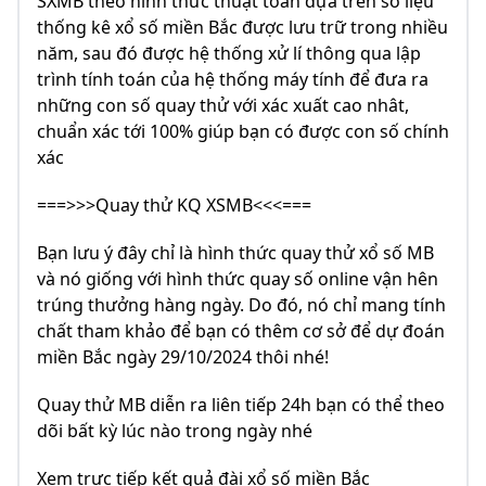
SXMB theo hình thức thuật toán dựa trên số liệu
thống kê xổ số miền Bắc được lưu trữ trong nhiều
năm, sau đó được hệ thống xử lí thông qua lập
trình tính toán của hệ thống máy tính để đưa ra
những con số quay thử với xác xuất cao nhât,
chuẩn xác tới 100% giúp bạn có được con số chính
xác
===>>>Quay thử KQ XSMB<<<===
Bạn lưu ý đây chỉ là hình thức quay thử xổ số MB
và nó giống với hình thức quay số online vận hên
trúng thưởng hàng ngày. Do đó, nó chỉ mang tính
chất tham khảo để bạn có thêm cơ sở để dự đoán
miền Bắc ngày 29/10/2024 thôi nhé!
Quay thử MB diễn ra liên tiếp 24h bạn có thể theo
dõi bất kỳ lúc nào trong ngày nhé
Xem trực tiếp kết quả đài xổ số miền Bắc