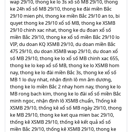
wap 29/10, thong ke lo 3s xổ số MB 29/10, thong
ke 24h xổ số MB 29/10, thong ke đài miền Bắc
29/10 mien phi, thong ke miền Bắc 29/10 an to, bi
quyet thong ke 29/10 xổ số MB, thong ke XSMB
29/10 chinh xac nhat, thong ke du đoan xổ số
miền Bắc 29/10, thong ke xổ số miền Bắc 29/10 lo
VIP, du doan KQ XSMB 29/10, du doan miền Bắc
475 29/10, du doan XSMB wap 29/10, du doan xổ
số MB 29/10, thong ke lo xổ số MB chinh xac 655,
thong ke lo kep xổ số MB, thong ke lo XSMB hom
nay, thong ke lo đài miền Bắc 3s, thong ke xổ số
MB 1 lo duy nhat, nhận định lô mn âm dương,
thong ke lo miền Bắc 2 nhay hom nay, thong ke lo
MB rong bach kim, thong ke lo đài xổ số miền Bắc
minh ngoc, nhận định lô XSMB chuẩn, Thống kê
XSMB 29/10, thống kê xổ số MB ngày 29/10, thong
ke MB 29/10, thong ke ket qua mien bac 29/10,
thống kê XSMB 29/10, thống kê kết quả xổ số
miền Bắc 29/10, thống kê XSMB 29/10, thong ke