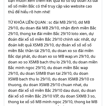
bạn muốn xem thêm kết quả xổ số dự đoán XS đài
xổ số miền Bắc có thể truy cập vào website cao
thủ để hiểu rõ hơn nhé!
TỪ KHÓA LIÊN QUAN : sc đài MB 29/10, dd MB
29/10, du doan đài MB 29/10, nhận định miền Bắc
29/10, thong ke đài miền Bắc 29/10 loto xien, dự
đoán đài xổ số miền Bắc 29/10 chính xác nhất, dự
đoán kết quả XSMB 29/10, dự đoán xổ số xổ số
miền Bắc thần tài 29/10, du doan xo so đài miền
Bắc dại phát, du doan xo so MB wap.vn 29/10, du
doan xo so XSMB bach thu lo 29/10, du doan miền
Bắc minh ngoc 29/10, du doan miền Bắc wap
29/10, du doan SXMB than tai 29/10, du doan
XSMB bach thu lo 29/10, du doan XSMB 29/10 co
thuong, du doan XSMB 29/10 chuan nhat, du
doan đài xổ số miền Bắc 29/10 dau duoi, du doan
đài xổ số miền Bắc 29/10 VIP, du doan SXMB 3 so,
thong ke xổ số MB minh ngoc 29/10, thong ke MB