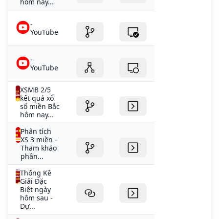
hôm nay...
-
YouTube
-
YouTube
XSMB 2/5
kết quả xổ
số miền Bắc
hôm nay...
Phân tích
XS 3 miền -
Tham khảo
phân...
Thống Kê
Giải Đặc
Biệt ngày
hôm sau -
Dự...